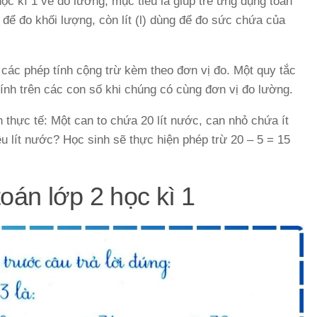
học kì 1 về đo lường, mục tiêu là giúp trẻ ứng dụng toán
để đo khối lượng, còn lít (l) dùng để đo sức chứa của
 các phép tính cộng trừ kèm theo đơn vị đo. Một quy tắc
 tính trên các con số khi chúng có cùng đơn vị đo lường.
n thực tế: Một can to chứa 20 lít nước, can nhỏ chứa ít
êu lít nước? Học sinh sẽ thực hiện phép trừ 20 – 5 = 15
oán lớp 2 học kì 1