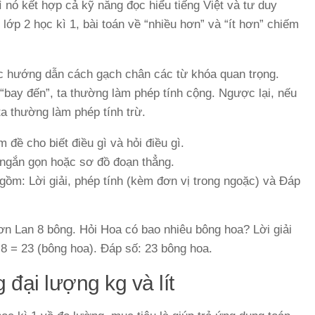
vì nó kết hợp cả kỹ năng đọc hiểu tiếng Việt và tư duy
 lớp 2 học kì 1, bài toán về “nhiều hơn” và “ít hơn” chiếm
ợc hướng dẫn cách gạch chân các từ khóa quan trọng.
 “bay đến”, ta thường làm phép tính cộng. Ngược lại, nếu
, ta thường làm phép tính trừ.
đề cho biết điều gì và hỏi điều gì.
i ngắn gọn hoặc sơ đồ đoạn thẳng.
 gồm: Lời giải, phép tính (kèm đơn vị trong ngoặc) và Đáp
ơn Lan 8 bông. Hỏi Hoa có bao nhiêu bông hoa? Lời giải
 8 = 23 (bông hoa). Đáp số: 23 bông hoa.
đại lượng kg và lít