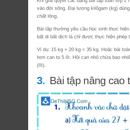
Khi giải quyết các dạng bài tập toán lớp 2 
vào đời sống. Đại lượng kilôgam (kg) dùng 
chất lỏng.
Bài tập thường yêu cầu học sinh thực hiện
bất di bất dịch là chỉ được thực hiện phép
Ví dụ: 15 kg + 20 kg = 35 kg. Hoặc bài toá
hơn can to 5 lít. Hỏi can nhỏ chứa bao nhi
(lít).
Bài tập nâng cao t