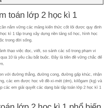
ả
m toán lớp 2 học kì 1
 cần nắm vững các mảng kiến thức cốt lõi được quy định
học kì 1 tập trung xây dựng nền tảng số học, hình học
ộc trong đời sống.
nh thạo việc đọc, viết, so sánh các số trong phạm vi
qua 10 là yêu cầu bắt buộc. Đây là tiền đề vững chắc để
ơn.
uen với đường thẳng, đường cong, đường gấp khúc, nhận
ường, các em được học về đề-xi-mét (dm), kilôgam (kg) và
giúp các em giải quyết các dạng bài tập toán lớp 2 học kì 1
toán lớp 2 học kì 1 phổ biến