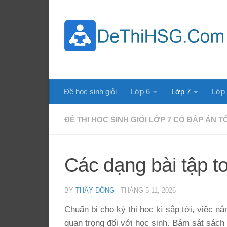
Skip to content
Đề học sinh giỏi
Lớp 6
Lớp 7
Lớp
ĐỀ THI HỌC SINH GIỎI LỚP 7 CÓ ĐÁP ÁN 
Các dạng bài tập to
BY
THẦY ĐÔNG
·
THÁNG 5 11, 2026
Chuẩn bị cho kỳ thi học kì sắp tới, việc 
quan trọng đối với học sinh. Bám sát sách 