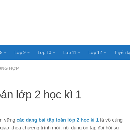
 8
Lớp 9
Lớp 10
Lớp 11
Lớp 12
Tuyển tậ
TỔNG HỢP
án lớp 2 học kì 1
nắm vững
các dạng bài tập toán lớp 2 học kì 1
là vô cùng
giáo khoa chương trình mới, nội dung ôn tập đòi hỏi sự