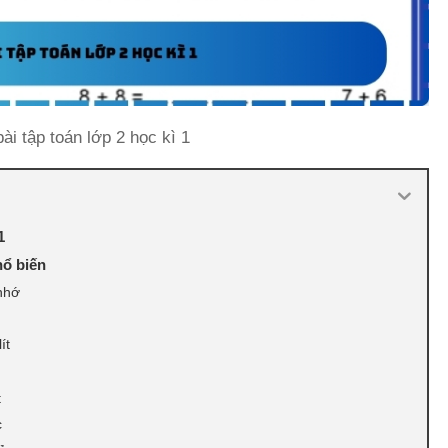
ài tập toán lớp 2 học kì 1
1
hổ biến
nhớ
ít
t
c