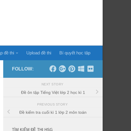
p đề thi
Upload đề thi
Bí quyết học tập
FOLLOW:
NEXT STORY
Đề ôn tập Tiếng Việt lớp 2 học kì 1
PREVIOUS STORY
Đề kiểm tra cuối kì 1 lớp 2 môn toán
TÌM KIẾM ĐỀ THI HSG