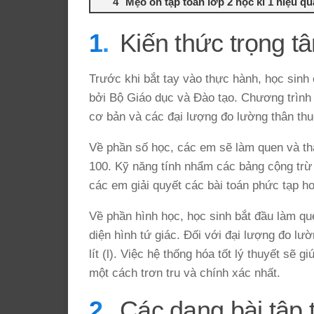
Mẹo ôn tập toán lớp 2 học kì 1 hiệu qu
Kiến thức trọng tâ
Trước khi bắt tay vào thực hành, học sinh
bởi Bộ Giáo dục và Đào tạo. Chương trình 
cơ bản và các đại lượng đo lường thân thu
Về phần số học, các em sẽ làm quen và thà
100. Kỹ năng tính nhẩm các bảng cộng trừ 
các em giải quyết các bài toán phức tạp h
Về phần hình học, học sinh bắt đầu làm q
diện hình tứ giác. Đối với đại lượng đo l
lít (l). Việc hệ thống hóa tốt lý thuyết sẽ 
một cách trơn tru và chính xác nhất.
Các dạng bài tập 