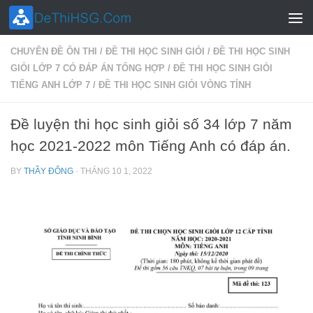
Skip to content
CHUYÊN ĐỀ ÔN THI
/
ĐỀ THI HỌC SINH GIỎI
/
ĐỀ THI HỌC SINH
GIỎI LỚP 7 CÓ ĐÁP ÁN TỔNG HỢP
/
ĐỀ THI HỌC SINH GIỎI
TIẾNG ANH LỚP 7
/
ĐỀ THI HỌC SINH GIỎI VÒNG TỈNH
Đề luyện thi học sinh giỏi số 34 lớp 7 năm
học 2021-2022 môn Tiếng Anh có đáp án.
BY
THẦY ĐÔNG
·
THÁNG 10 1, 2022