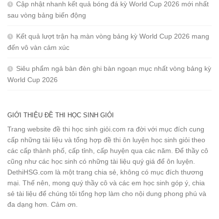
Cập nhật nhanh kết quả bóng đá kỳ World Cup 2026 mới nhất
sau vòng bảng biến động
Kết quả lượt trận hạ màn vòng bảng kỳ World Cup 2026 mang
đến vô vàn cảm xúc
Siêu phẩm ngả bàn đèn ghi bàn ngoạn mục nhất vòng bảng kỳ
World Cup 2026
GIỚI THIỆU ĐỀ THI HỌC SINH GIỎI
Trang website đề thi học sinh giỏi.com ra đời với mục đích cung
cấp những tài liệu và tổng hợp đề thi ôn luyện học sinh giỏi theo
các cấp thành phố, cấp tỉnh, cấp huyện qua các năm. Để thầy cô
cũng như các học sinh có những tài liệu quý giá để ôn luyện.
DethiHSG.com là một trang chia sẻ, không có mục đích thương
mại. Thế nên, mong quý thầy cô và các em học sinh góp ý, chia
sẻ tài liệu để chúng tôi tổng hợp làm cho nội dung phong phú và
đa dạng hơn. Cảm ơn.