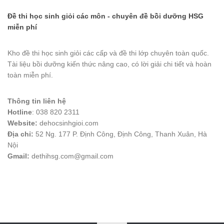
Đề thi học sinh giỏi các môn - chuyên đề bồi dưỡng HSG
miễn phí
Kho đề thi học sinh giỏi các cấp và đề thi lớp chuyên toàn quốc.
Tài liệu bồi dưỡng kiến thức nâng cao, có lời giải chi tiết và hoàn
toàn miễn phí.
Thông tin liên hệ
Hotline
: 038 820 2311
Website:
dehocsinhgioi.com
Địa chỉ:
52 Ng. 177 P. Định Công, Định Công, Thanh Xuân, Hà
Nội
Gmail:
dethihsg.com@gmail.com
vin88
 , 
game bài đổi thưởng
 , 
iwin68
 , 
Good88