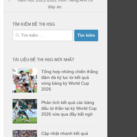
năm học 2021-2022 môn Tiếng Anh có
đáp án.
TÌM KIẾM ĐỀ THI HSG
Tìm
kiếm
cho:
TÀI LIỆU ĐỀ THI HSG MỚI NHẤT
Tổng hợp những chiến thắng
đậm đà kỷ lục từ kết quả
vòng bảng kỳ World Cup
2026
Phân tích kết quả các bảng
đấu tử thần tại kỳ World Cup
2026 vừa qua đầy bất ngờ
Cập nhật nhanh kết quả