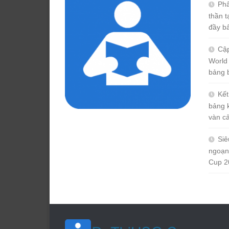
Phâ
thần 
đầy b
Cập
World
bảng 
Kết
bảng 
vàn c
Siê
ngoạn
Cup 2