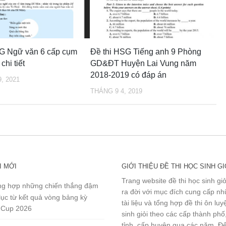
SG Ngữ văn 6 cấp cụm
Đề thi HSG Tiếng anh 9 Phòng
chi tiết
GD&ĐT Huyện Lai Vung năm
2018-2019 có đáp án
, 2021
THÁNG 9 4, 2019
I MỚI
GIỚI THIỆU ĐỀ THI HỌC SINH GI
Trang website đề thi học sinh gi
g hợp những chiến thắng đậm
ra đời với mục đích cung cấp n
lục từ kết quả vòng bảng kỳ
tài liệu và tổng hợp đề thi ôn lu
 Cup 2026
sinh giỏi theo các cấp thành phố
tỉnh, cấp huyện qua các năm. Đ