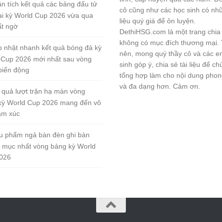
n tích kết quả các bảng đấu tử
cô cũng như các học sinh có nhữ
tại kỳ World Cup 2026 vừa qua
liệu quý giá để ôn luyện.
ất ngờ
DethiHSG.com là một trang chia
không có mục đích thương mại.
 nhật nhanh kết quả bóng đá kỳ
nên, mong quý thầy cô và các e
 Cup 2026 mới nhất sau vòng
sinh góp ý, chia sẻ tài liệu để ch
biến động
tổng hợp làm cho nội dung pho
và đa dạng hơn. Cảm ơn.
 quả lượt trận hạ màn vòng
kỳ World Cup 2026 mang đến vô
ảm xúc
u phẩm ngả bàn đèn ghi bàn
 mục nhất vòng bảng kỳ World
026