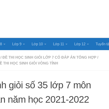
 8
Lớp 9
Lớp 10
Lớp 11
Lớp 12
Tuyển tậ
/
ĐỀ THI HỌC SINH GIỎI LỚP 7 CÓ ĐÁP ÁN TỔNG HỢP
/
Ề THI HỌC SINH GIỎI VÒNG TỈNH
nh giỏi số 35 lớp 7 môn
án năm học 2021-2022