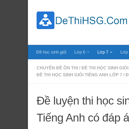
Skip to content
Đề học sinh giỏi
Lớp 6
Lớp 7
Lớp
CHUYÊN ĐỀ ÔN THI
/
ĐỀ THI HỌC SINH GIỎI
ĐỀ THI HỌC SINH GIỎI TIẾNG ANH LỚP 7
/
Đ
Đề luyện thi học si
Tiếng Anh có đáp 