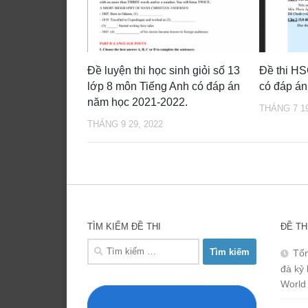
Đề luyện thi học sinh giỏi số 13
Đề thi H
lớp 8 môn Tiếng Anh có đáp án
có đáp án 
năm học 2021-2022.
THÁNG 7 19
THÁNG 9 29, 2022
TÌM KIẾM ĐỀ THI
ĐỀ TH
Tìm
Tổn
kiếm
đà kỷ 
cho:
World