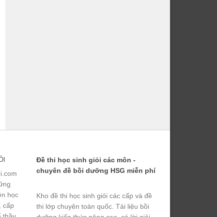
ỎI
Đề thi học sinh giỏi các môn -
chuyên đề bồi dưỡng HSG miễn phí
ỏi.com
hững
yện học
Kho đề thi học sinh giỏi các cấp và đề
, cấp
thi lớp chuyên toàn quốc. Tài liệu bồi
ể thầy