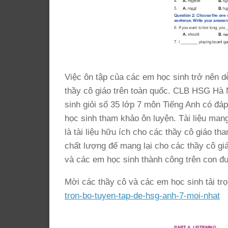
Việc ôn tập của các em học sinh trở nên d
thầy cô giáo trên toàn quốc. CLB HSG Hà Nộ
sinh giỏi số 35 lớp 7 môn Tiếng Anh có đ
học sinh tham khảo ôn luyện. Tài liệu mang
là tài liệu hữu ích cho các thầy cô giáo t
chất lượng để mang lại cho các thầy cô gi
và các em học sinh thành công trên con đư
Mời các thầy cô và các em học sinh tải trọ
tron-bo-tuyen-tap-de-hsg-anh-7-moi-nhat