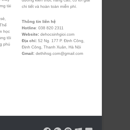
dưỡng kiến thức nâng cao, có lời giải
ng tài
chi tiết và hoàn toàn miễn phí.
 sẻ,
Thông tin liên hệ
 Thế
Hotline
: 038 820 2311
m học
Website:
dehocsinhgioi.com
úng tôi
Địa chỉ:
52 Ng. 177 P. Định Công,
ng phú
Định Công, Thanh Xuân, Hà Nội
Gmail:
dethihsg.com@gmail.com
vin88
 , 
game bài đổi thưởng
 , 
iwin68
 , 
Good88