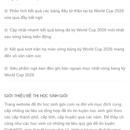
Phân tích kết quả các bảng đấu tử thần tại kỳ World Cup 2026
vừa qua đầy bất ngờ
Cập nhật nhanh kết quả bóng đá kỳ World Cup 2026 mới nhất
sau vòng bảng biến động
Kết quả lượt trận hạ màn vòng bảng kỳ World Cup 2026 mang
đến vô vàn cảm xúc
Siêu phẩm ngả bàn đèn ghi bàn ngoạn mục nhất vòng bảng kỳ
World Cup 2026
GIỚI THIỆU ĐỀ THI HỌC SINH GIỎI
Trang website đề thi học sinh giỏi.com ra đời với mục đích cung
cấp những tài liệu và tổng hợp đề thi ôn luyện học sinh giỏi theo
các cấp thành phố, cấp tỉnh, cấp huyện qua các năm. Để thầy cô
cũng như các học sinh có những tài liệu quý giá để ôn luyện.
DethiHSG.com là một trang chia sẻ, không có mục đích thương