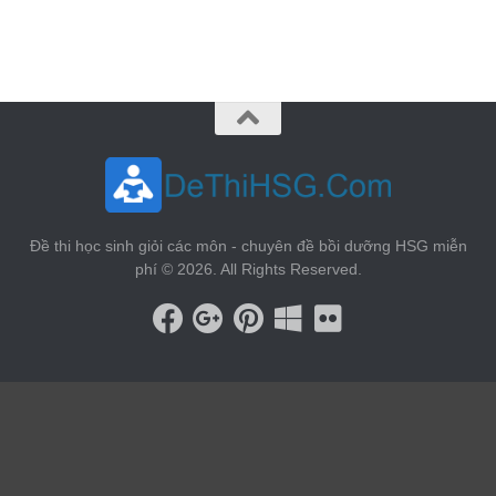
vin88
 , 
game bài đổi thưởng
 , 
iwin68
 , 
Good88
Đề thi học sinh giỏi các môn - chuyên đề bồi dưỡng HSG miễn
phí © 2026. All Rights Reserved.