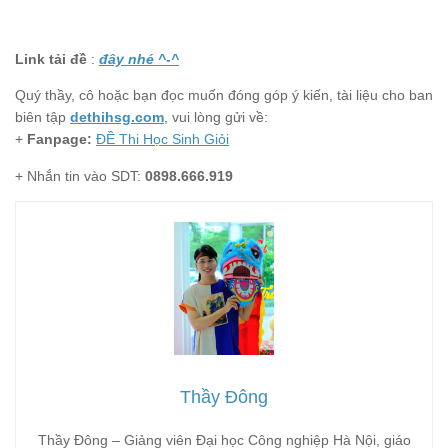
Link tải đề
:
đây nhé ^-^
Quý thầy, cô hoặc bạn đọc muốn đóng góp ý kiến, tài liệu cho ban
biên tập
dethihsg.com
, vui lòng gửi về:
+
Fanpage:
ĐỀ Thi Học Sinh Giỏi
+ Nhắn tin vào SDT:
0898.666.919
Thầy Đông
Thầy Đông – Giảng viên Đại học Công nghiệp Hà Nội, giáo