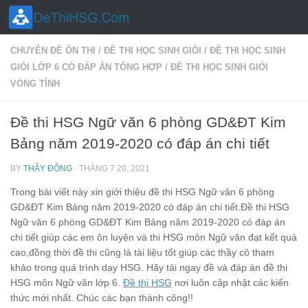
Skip to content
CHUYÊN ĐỀ ÔN THI
/
ĐỀ THI HỌC SINH GIỎI
/
ĐỀ THI HỌC SINH
GIỎI LỚP 6 CÓ ĐÁP ÁN TỔNG HỢP
/
ĐỀ THI HỌC SINH GIỎI
VÒNG TỈNH
Đề thi HSG Ngữ văn 6 phòng GD&ĐT Kim
Bảng năm 2019-2020 có đáp án chi tiết
BY
THẦY ĐÔNG
·
THÁNG 7 20, 2021
Trong bài viết này xin giới thiệu đề thi HSG Ngữ văn 6 phòng
GD&ĐT Kim Bảng năm 2019-2020 có đáp án chi tiết.Đề thi HSG
Ngữ văn 6 phòng GD&ĐT Kim Bảng năm 2019-2020 có đáp án
chi tiết giúp các em ôn luyện và thi HSG môn Ngữ văn đạt kết quả
cao,đồng thời đề thi cũng là tài liệu tốt giúp các thầy cô tham
khảo trong quá trình dạy HSG. Hãy tải ngay đề và đáp án đề thi
HSG môn Ngữ văn lớp 6.
Đề thi HSG
nơi luôn cập nhật các kiến
thức mới nhất. Chúc các bạn thành công!!