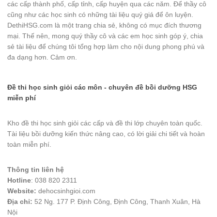
các cấp thành phố, cấp tỉnh, cấp huyện qua các năm. Để thầy cô
cũng như các học sinh có những tài liệu quý giá để ôn luyện.
DethiHSG.com là một trang chia sẻ, không có mục đích thương
mại. Thế nên, mong quý thầy cô và các em học sinh góp ý, chia
sẻ tài liệu để chúng tôi tổng hợp làm cho nội dung phong phú và
đa dạng hơn. Cảm ơn.
Đề thi học sinh giỏi các môn - chuyên đề bồi dưỡng HSG
miễn phí
Kho đề thi học sinh giỏi các cấp và đề thi lớp chuyên toàn quốc.
Tài liệu bồi dưỡng kiến thức nâng cao, có lời giải chi tiết và hoàn
toàn miễn phí.
Thông tin liên hệ
Hotline
: 038 820 2311
Website:
dehocsinhgioi.com
Địa chỉ:
52 Ng. 177 P. Định Công, Định Công, Thanh Xuân, Hà
Nội