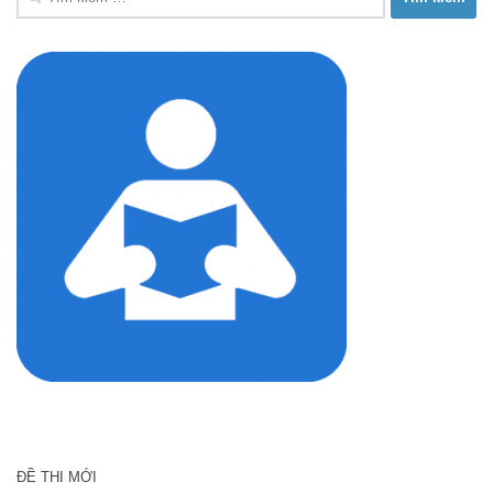
kiếm
cho:
ĐỀ THI MỚI