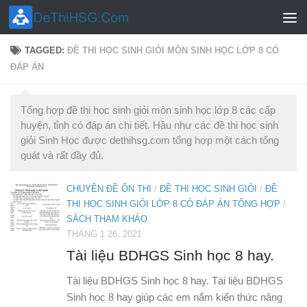
Skip to content
TAGGED:
ĐỀ THI HỌC SINH GIỎI MÔN SINH HỌC LỚP 8 CÓ
ĐÁP ÁN
Tổng hợp đề thi học sinh giỏi môn sinh học lớp 8 các cấp
huyện, tỉnh có đáp án chi tiết. Hầu như các đề thi học sinh
giỏi Sinh Học được dethihsg.com tổng hợp một cách tổng
quát và rất đầy đủ.
CHUYÊN ĐỀ ÔN THI
/
ĐỀ THI HỌC SINH GIỎI
/
ĐỀ
THI HỌC SINH GIỎI LỚP 8 CÓ ĐÁP ÁN TỔNG HỢP
/
SÁCH THAM KHẢO
THÁNG 1 26, 2021
Tài liệu BDHGS Sinh học 8 hay.
Tài liệu BDHGS Sinh học 8 hay. Tài liệu BDHGS
Sinh học 8 hay giúp các em nắm kiến thức nâng