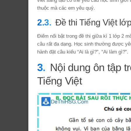
viết sáng tạo có thể yêu cầu học sinh giớ
thuộc mà các em yêu quý.
Đề thi Tiếng Việt l
Điểm nổi bật trong đề thi giữa kì 1 lớp 2 m
câu rất đa dạng. Học sinh thường được yêu 
hành đặt câu kiểu “Ai là gì?”, “Ai làm gì?”.
Nội dung ôn tập t
Tiếng Việt