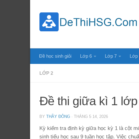
Skip to content
Đề học sinh giỏi
Lớp 6
Lớp 7
Lớp
LỚP 2
Đề thi giữa kì 1 lớ
BY
THẦY ĐÔNG
·
THÁNG 5 14, 2026
Kỳ kiểm tra định kỳ giữa học kỳ 1 là cột 
sinh tiểu học sau 9 tuần học tập. Việc chu