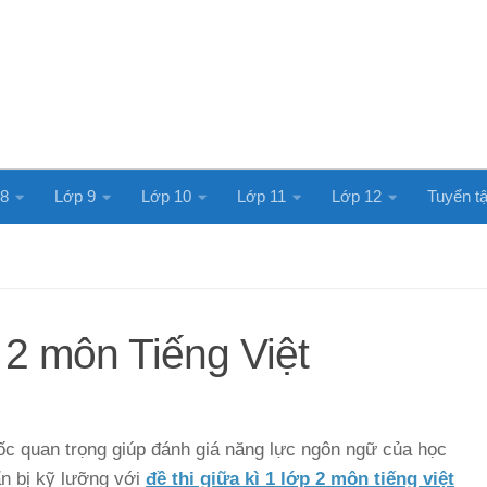
 8
Lớp 9
Lớp 10
Lớp 11
Lớp 12
Tuyển tậ
p 2 môn Tiếng Việt
mốc quan trọng giúp đánh giá năng lực ngôn ngữ của học
ẩn bị kỹ lưỡng với
đề thi giữa kì 1 lớp 2 môn tiếng việt