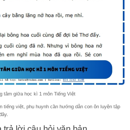
ng tâm giữa học kì 1 môn Tiếng Việt
ôn tiếng việt, phụ huynh cần hướng dẫn con ôn luyện tập
đây.
 trả lời câu hỏi văn bản