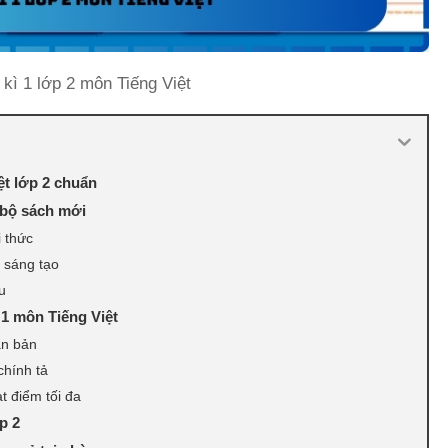
 kì 1 lớp 2 môn Tiếng Việt
iệt lớp 2 chuẩn
c bộ sách mới
i thức
i sáng tạo
u
 1 môn Tiếng Việt
ăn bản
chính tả
t điểm tối đa
p 2