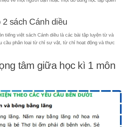
i thiệu về một người bạn hoặc một đồ dùng học tập quen
ớp 2 sách Cánh diều
ôn tiếng việt sách Cánh diều là các bài tập luyện từ và
cầu phân loại từ chỉ sự vật, từ chỉ hoạt động và thực
rọng tâm giữa học kì 1 môn