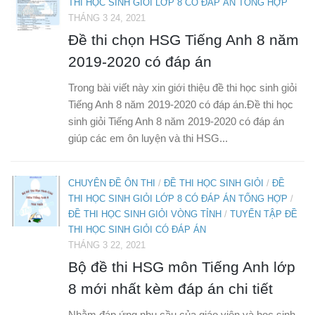
THI HỌC SINH GIỎI LỚP 8 CÓ ĐÁP ÁN TỔNG HỢP
THÁNG 3 24, 2021
Đề thi chọn HSG Tiếng Anh 8 năm
2019-2020 có đáp án
Trong bài viết này xin giới thiệu đề thi học sinh giỏi
Tiếng Anh 8 năm 2019-2020 có đáp án.Đề thi học
sinh giỏi Tiếng Anh 8 năm 2019-2020 có đáp án
giúp các em ôn luyện và thi HSG...
CHUYÊN ĐỀ ÔN THI
/
ĐỀ THI HỌC SINH GIỎI
/
ĐỀ
THI HỌC SINH GIỎI LỚP 8 CÓ ĐÁP ÁN TỔNG HỢP
/
ĐỀ THI HỌC SINH GIỎI VÒNG TỈNH
/
TUYỂN TẬP ĐỀ
THI HỌC SINH GIỎI CÓ ĐÁP ÁN
THÁNG 3 22, 2021
Bộ đề thi HSG môn Tiếng Anh lớp
8 mới nhất kèm đáp án chi tiết
Nhằm đáp ứng nhu cầu của giáo viên và học sinh