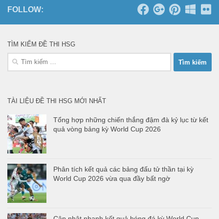
FOLLOW:
TÌM KIẾM ĐỀ THI HSG
Tìm
kiếm
cho:
TÀI LIỆU ĐỀ THI HSG MỚI NHẤT
Tổng hợp những chiến thắng đậm đà kỷ lục từ kết
quả vòng bảng kỳ World Cup 2026
Phân tích kết quả các bảng đấu tử thần tại kỳ
World Cup 2026 vừa qua đầy bất ngờ
Cập nhật nhanh kết quả bóng đá kỳ World Cup