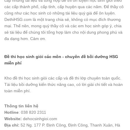
cấp những tài liệu và tổng hợp đề thi ôn luyện học sinh giỏi theo
các cấp thành phố, cấp tỉnh, cấp huyện qua các năm. Để thầy cô
cũng như các học sinh có những tài liệu quý giá để ôn luyện.
DethiHSG.com là một trang chia sẻ, không có mục đích thương
mại. Thế nên, mong quý thầy cô và các em học sinh góp ý, chia
sẻ tài liệu để chúng tôi tổng hợp làm cho nội dung phong phú và
đa dạng hơn. Cảm ơn.
Đề thi học sinh giỏi các môn - chuyên đề bồi dưỡng HSG
miễn phí
Kho đề thi học sinh giỏi các cấp và đề thi lớp chuyên toàn quốc.
Tài liệu bồi dưỡng kiến thức nâng cao, có lời giải chi tiết và hoàn
toàn miễn phí.
Thông tin liên hệ
Hotline
: 038 820 2311
Website:
dehocsinhgioi.com
Địa chỉ:
52 Ng. 177 P. Định Công, Định Công, Thanh Xuân, Hà