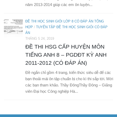
năm 2013-2014 giúp các em ôn luyện...
ĐỀ THI HỌC SINH GIỎI LỚP 8 CÓ ĐÁP ÁN TỔNG
HỢP
/
TUYỂN TẬP ĐỀ THI HỌC SINH GIỎI CÓ ĐÁP
ÁN
THÁNG 5 24, 2019
ĐỀ THI HSG CẤP HUYỆN MÔN
TIẾNG ANH 8 – PGDĐT KỲ ANH
2011-2012 (CÓ ĐÁP ÁN)
Đề ngắn chỉ gồm 4 trang, kiến thức siêu dễ để các
bạn thoải mái ôn tập chuẩn bị cho kì thi sắp tới. Mời
các bạn tham khảo. Thầy ĐôngThầy Đông – Giảng
viên Đại học Công nghiệp Hà...