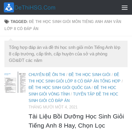
Skip to content
TAGGED:
ĐỀ THI HỌC SINH GIỎI MÔN TIẾNG ANH ANH VĂN
LỚP 8 CÓ ĐÁP ÁN
Tổng hợp đáp án và đề thi học snh giỏi môn Tiếng Anh lớp
8 cấp trường, cấp tỉnh, cấp huyện của sở và phòng
GD&ĐT các năm
CHUYÊN ĐỀ ÔN THI
/
ĐỀ THI HỌC SINH GIỎI
/
ĐỀ
THI HỌC SINH GIỎI LỚP 8 CÓ ĐÁP ÁN TỔNG HỢP
/
ĐỀ THI HỌC SINH GIỎI QUỐC GIA
/
ĐỀ THI HỌC
SINH GIỎI VÒNG TỈNH
/
TUYỂN TẬP ĐỀ THI HỌC
SINH GIỎI CÓ ĐÁP ÁN
THÁNG MƯỜI MỘT 4, 2021
Tài Liệu Bồi Dưỡng Học Sinh Giỏi
Tiếng Anh 8 Hay, Chọn Lọc