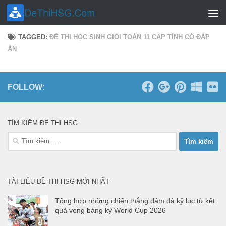
Skip to content
TAGGED:
ĐỀ THI HỌC SINH GIỎI TOÁN 11 CẤP TỈNH CÓ ĐÁP
ÁN
FOLLOW:
TÌM KIẾM ĐỀ THI HSG
Tìm
kiếm
cho:
TÀI LIỆU ĐỀ THI HSG MỚI NHẤT
Tổng hợp những chiến thắng đậm đà kỷ lục từ kết
quả vòng bảng kỳ World Cup 2026