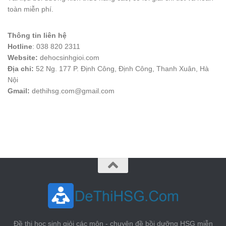
toàn miễn phí.
Thông tin liên hệ
Hotline
: 038 820 2311
Website:
dehocsinhgioi.com
Địa chỉ:
52 Ng. 177 P. Định Công, Định Công, Thanh Xuân, Hà
Nội
Gmail:
dethihsg.com@gmail.com
vin88
 , 
game bài đổi thưởng
 , 
iwin68
 , 
Good88
Đề thi học sinh giỏi các môn - chuyên đề bồi dưỡng HSG miễn