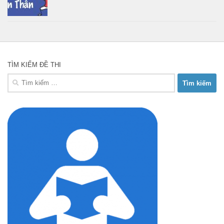
TÌM KIẾM ĐỀ THI
Tìm
kiếm
cho: