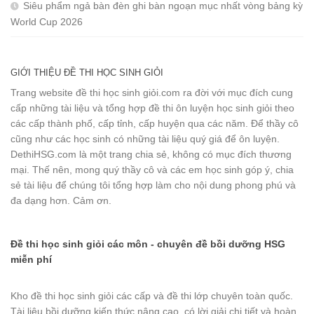
Siêu phẩm ngả bàn đèn ghi bàn ngoạn mục nhất vòng bảng kỳ
World Cup 2026
GIỚI THIỆU ĐỀ THI HỌC SINH GIỎI
Trang website đề thi học sinh giỏi.com ra đời với mục đích cung
cấp những tài liệu và tổng hợp đề thi ôn luyện học sinh giỏi theo
các cấp thành phố, cấp tỉnh, cấp huyện qua các năm. Để thầy cô
cũng như các học sinh có những tài liệu quý giá để ôn luyện.
DethiHSG.com là một trang chia sẻ, không có mục đích thương
mại. Thế nên, mong quý thầy cô và các em học sinh góp ý, chia
sẻ tài liệu để chúng tôi tổng hợp làm cho nội dung phong phú và
đa dạng hơn. Cảm ơn.
Đề thi học sinh giỏi các môn - chuyên đề bồi dưỡng HSG
miễn phí
Kho đề thi học sinh giỏi các cấp và đề thi lớp chuyên toàn quốc.
Tài liệu bồi dưỡng kiến thức nâng cao, có lời giải chi tiết và hoàn