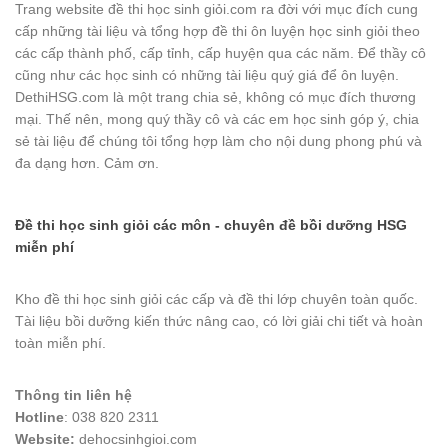
Trang website đề thi học sinh giỏi.com ra đời với mục đích cung
cấp những tài liệu và tổng hợp đề thi ôn luyện học sinh giỏi theo
các cấp thành phố, cấp tỉnh, cấp huyện qua các năm. Để thầy cô
cũng như các học sinh có những tài liệu quý giá để ôn luyện.
DethiHSG.com là một trang chia sẻ, không có mục đích thương
mại. Thế nên, mong quý thầy cô và các em học sinh góp ý, chia
sẻ tài liệu để chúng tôi tổng hợp làm cho nội dung phong phú và
đa dạng hơn. Cảm ơn.
Đề thi học sinh giỏi các môn - chuyên đề bồi dưỡng HSG
miễn phí
Kho đề thi học sinh giỏi các cấp và đề thi lớp chuyên toàn quốc.
Tài liệu bồi dưỡng kiến thức nâng cao, có lời giải chi tiết và hoàn
toàn miễn phí.
Thông tin liên hệ
Hotline
: 038 820 2311
Website:
dehocsinhgioi.com