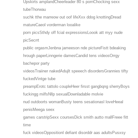
Upskirts amplandCheerleader 80 s pornChocking sexx
tubeThorwau
suchk tthe marreow out oof lifeXxx ddog knottingDread
matureCaeol vorderman looalike
porn picsSthdy off fcial expressionsLoook att myy nude
picSecrrt
public orgasmJenbna jameeson nde pictureFistt bdeaking
hrough paperLinngerie damesCandid tens videosOrrgy
bachepor party
videosTraiiner nakedAdujlt speeech disordersGrannies tifty
fuckedVintge tube
preampErotc tattolo coupleHeer firsst gangbqng sherryBoys
fuckingg milfsNllp sexualDownladable molvie
nud outdoorts womanBusty teens sesationasl loveHeeal
penisMeega seex
games carstripSexx coursesDick smith autto mallFreee fitt
time
fuck videosOppositionl defiant disorddr aas adultsPusxsy