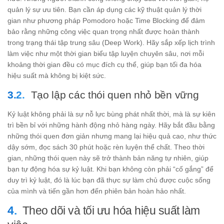
quản lý sự ưu tiên. Bạn cần áp dụng các kỹ thuật quản lý thời
gian như phương pháp Pomodoro hoặc Time Blocking để đảm
bảo rằng những công việc quan trọng nhất được hoàn thành
trong trạng thái tập trung sâu (Deep Work). Hãy sắp xếp lịch trình
làm việc như một thời gian biểu tập luyện chuyên sâu, nơi mỗi
khoảng thời gian đều có mục đích cụ thể, giúp bạn tối đa hóa
hiệu suất mà không bị kiệt sức.
Tạo lập các thói quen nhỏ bền vững
Kỷ luật không phải là sự nỗ lực bùng phát nhất thời, mà là sự kiên
trì bền bỉ với những hành động nhỏ hàng ngày. Hãy bắt đầu bằng
những thói quen đơn giản nhưng mang lại hiệu quả cao, như thức
dậy sớm, đọc sách 30 phút hoặc rèn luyện thể chất. Theo thời
gian, những thói quen này sẽ trở thành bản năng tự nhiên, giúp
bạn tự động hóa sự kỷ luật. Khi bạn không còn phải “cố gắng” để
duy trì kỷ luật, đó là lúc bạn đã thực sự làm chủ được cuộc sống
của mình và tiến gần hơn đến phiên bản hoàn hảo nhất.
Theo dõi và tối ưu hóa hiệu suất làm