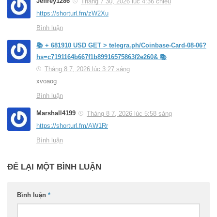
Jeffrey1286
Tháng 7 30, 2026 lúc 4:36 chiều
https://shorturl.fm/zW2Xu
Bình luận
📚 + 681910 USD GET > telegra.ph/Coinbase-Card-08-06?
hs=c7191164b667f1b89916575863f2e260& 📚
Tháng 8 7, 2026 lúc 3:27 sáng
xvoaog
Bình luận
Marshall4199
Tháng 8 7, 2026 lúc 5:58 sáng
https://shorturl.fm/AW1Rr
Bình luận
ĐỂ LẠI MỘT BÌNH LUẬN
Bình luận
*