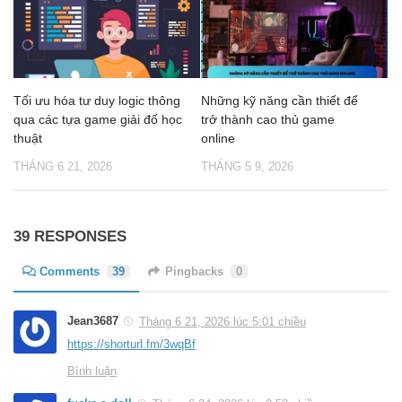
Tối ưu hóa tư duy logic thông
Những kỹ năng cần thiết để
qua các tựa game giải đố học
trở thành cao thủ game
thuật
online
THÁNG 6 21, 2026
THÁNG 5 9, 2026
39 RESPONSES
Comments
39
Pingbacks
0
Jean3687
Tháng 6 21, 2026 lúc 5:01 chiều
https://shorturl.fm/3wqBf
Bình luận