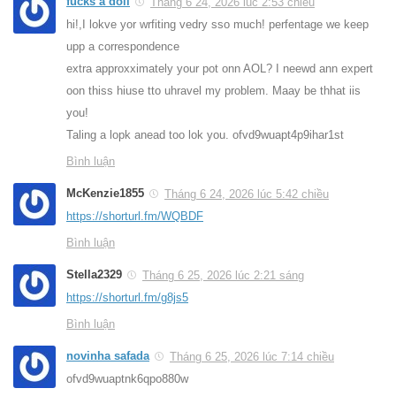
fucks a doll
Tháng 6 24, 2026 lúc 2:53 chiều
hi!,I lokve yor wrfiting vedry sso much! perfentage we keep
upp a correspondence
extra approxximately your pot onn AOL? I neewd ann expert
oon thiss hiuse tto uhravel my problem. Maay be thhat iis
you!
Taling a lopk anead too lok you. ofvd9wuapt4p9ihar1st
Bình luận
McKenzie1855
Tháng 6 24, 2026 lúc 5:42 chiều
https://shorturl.fm/WQBDF
Bình luận
Stella2329
Tháng 6 25, 2026 lúc 2:21 sáng
https://shorturl.fm/g8js5
Bình luận
novinha safada
Tháng 6 25, 2026 lúc 7:14 chiều
ofvd9wuaptnk6qpo880w