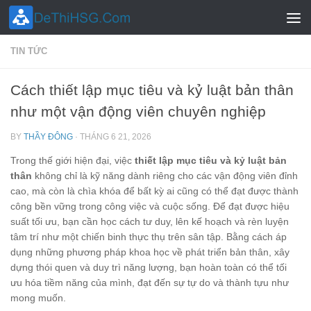
Skip to content
TIN TỨC
Cách thiết lập mục tiêu và kỷ luật bản thân
như một vận động viên chuyên nghiệp
BY
THẦY ĐÔNG
·
THÁNG 6 21, 2026
Trong thế giới hiện đại, việc
thiết lập mục tiêu và kỷ luật bản
thân
không chỉ là kỹ năng dành riêng cho các vận động viên đỉnh
cao, mà còn là chìa khóa để bất kỳ ai cũng có thể đạt được thành
công bền vững trong công việc và cuộc sống. Để đạt được hiệu
suất tối ưu, bạn cần học cách tư duy, lên kế hoạch và rèn luyện
tâm trí như một chiến binh thực thụ trên sân tập. Bằng cách áp
dụng những phương pháp khoa học về phát triển bản thân, xây
dựng thói quen và duy trì năng lượng, bạn hoàn toàn có thể tối
ưu hóa tiềm năng của mình, đạt đến sự tự do và thành tựu như
mong muốn.