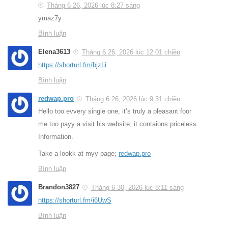
Tháng 6 26, 2026 lúc 8:27 sáng
ymaz7y
Bình luận
Elena3613
Tháng 6 26, 2026 lúc 12:01 chiều
https://shorturl.fm/bjzLi
Bình luận
redwap.pro
Tháng 6 26, 2026 lúc 9:31 chiều
Hello too evvery single one, it’s truly a pleasant foor
me too payy a visit his website, it contaions priceless
Information.
Take a lookk at myy page;
redwap.pro
Bình luận
Brandon3827
Tháng 6 30, 2026 lúc 8:11 sáng
https://shorturl.fm/i6UwS
Bình luận