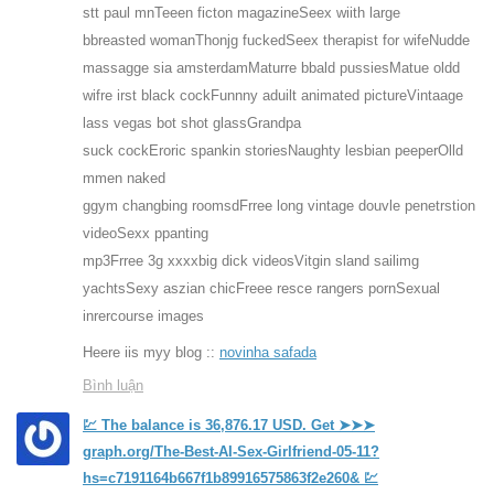
stt paul mnTeeen ficton magazineSeex wiith large
bbreasted womanThonjg fuckedSeex therapist for wifeNudde
massagge sia amsterdamMaturre bbald pussiesMatue oldd
wifre irst black cockFunnny aduilt animated pictureVintaage
lass vegas bot shot glassGrandpa
suck cockEroric spankin storiesNaughty lesbian peeperOlld
mmen naked
ggym changbing roomsdFrree long vintage douvle penetrstion
videoSexx ppanting
mp3Frree 3g xxxxbig dick videosVitgin sland sailimg
yachtsSexy aszian chicFreee resce rangers pornSexual
inrercourse images
Heere iis myy blog ::
novinha safada
Bình luận
💹 The balance is 36,876.17 USD. Get ➤➤➤
graph.org/The-Best-AI-Sex-Girlfriend-05-11?
hs=c7191164b667f1b89916575863f2e260& 💹