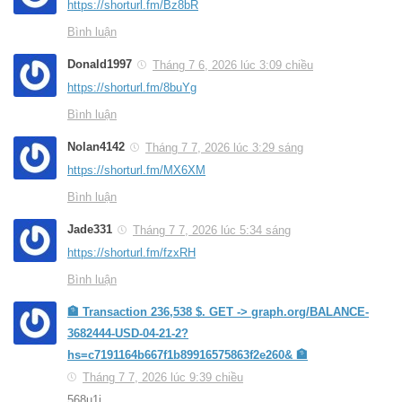
https://shorturl.fm/Bz8bR
Bình luận
Donald1997
Tháng 7 6, 2026 lúc 3:09 chiều
https://shorturl.fm/8buYg
Bình luận
Nolan4142
Tháng 7 7, 2026 lúc 3:29 sáng
https://shorturl.fm/MX6XM
Bình luận
Jade331
Tháng 7 7, 2026 lúc 5:34 sáng
https://shorturl.fm/fzxRH
Bình luận
🏦 Transaction 236,538 $. GET -> graph.org/BALANCE-
3682444-USD-04-21-2?
hs=c7191164b667f1b89916575863f2e260& 🏦
Tháng 7 7, 2026 lúc 9:39 chiều
568u1i