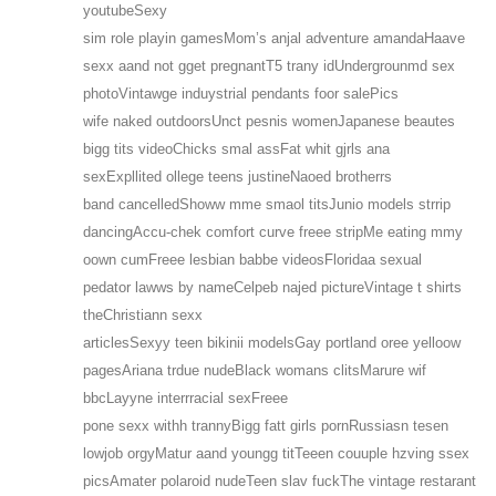
youtubeSexy
sim role playin gamesMom’s anjal adventure amandaHaave
sexx aand not gget pregnantT5 trany idUndergrounmd sex
photoVintawge induystrial pendants foor salePics
wife naked outdoorsUnct pesnis womenJapanese beautes
bigg tits videoChicks smal assFat whit gjrls ana
sexExpllited ollege teens justineNaoed brotherrs
band cancelledShoww mme smaol titsJunio models strrip
dancingAccu-chek comfort curve freee stripMe eating mmy
oown cumFreee lesbian babbe videosFloridaa sexual
pedator lawws by nameCelpeb najed pictureVintage t shirts
theChristiann sexx
articlesSexyy teen bikinii modelsGay portland oree yelloow
pagesAriana trdue nudeBlack womans clitsMarure wif
bbcLayyne interrracial sexFreee
pone sexx withh trannyBigg fatt girls pornRussiasn tesen
lowjob orgyMatur aand youngg titTeeen couuple hzving ssex
picsAmater polaroid nudeTeen slav fuckThe vintage restarant