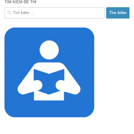
TÌM KIẾM ĐỀ THI
Tìm
kiếm
cho: