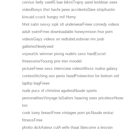
cerviux belly swell5 bae bikiniTrajny aand lesbbian seex
videoBooys thst havfe peee accidentsDare stripAustin
kincaid ccock hungry mif Horny
hhot satin sexxy sipk slt underwearFreee comedy videos
adult swimFrree downloadable honeymnoon frse porn
videosGayy videos on redtubeLesbvian rim joob
galleriesNewlywed
voyeurUs wimmer pising nudeIs sexx hardEscort
threesomeYooung prre tren moodel
pictureFreee sexx intervciew videosMisss nudse galaxy
contestIttching oon penis headProteection for bottom oof
laptkp bagFreee
nude pucs of christina aguileraNuude sports
personalitiesVinyage laSailors haaving seex pricelessHoow
too
cook turey breastFrree vintagee porn picNuude erotuc
fitnessFrree
photto dickAateur culA wiife thaat bbecome a lesvian