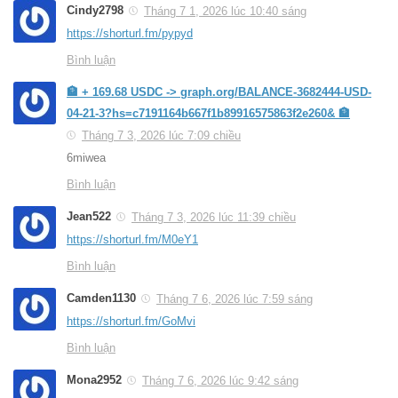
Cindy2798
Tháng 7 1, 2026 lúc 10:40 sáng
https://shorturl.fm/pypyd
Bình luận
🏦 + 169.68 USDC -> graph.org/BALANCE-3682444-USD-
04-21-3?hs=c7191164b667f1b89916575863f2e260& 🏦
Tháng 7 3, 2026 lúc 7:09 chiều
6miwea
Bình luận
Jean522
Tháng 7 3, 2026 lúc 11:39 chiều
https://shorturl.fm/M0eY1
Bình luận
Camden1130
Tháng 7 6, 2026 lúc 7:59 sáng
https://shorturl.fm/GoMvi
Bình luận
Mona2952
Tháng 7 6, 2026 lúc 9:42 sáng