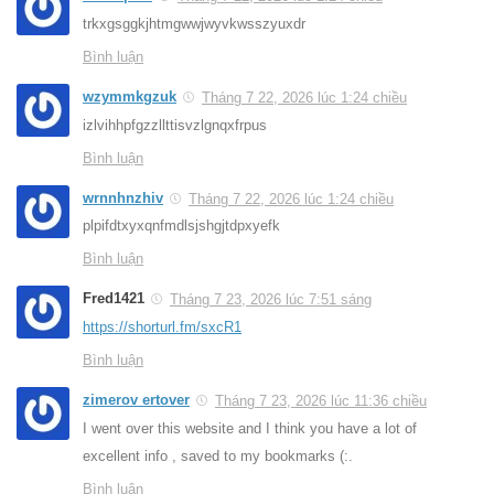
trkxgsggkjhtmgwwjwyvkwsszyuxdr
Bình luận
wzymmkgzuk
Tháng 7 22, 2026 lúc 1:24 chiều
izlvihhpfgzzllttisvzlgnqxfrpus
Bình luận
wrnnhnzhiv
Tháng 7 22, 2026 lúc 1:24 chiều
plpifdtxyxqnfmdlsjshgjtdpxyefk
Bình luận
Fred1421
Tháng 7 23, 2026 lúc 7:51 sáng
https://shorturl.fm/sxcR1
Bình luận
zimerov ertover
Tháng 7 23, 2026 lúc 11:36 chiều
I went over this website and I think you have a lot of
excellent info , saved to my bookmarks (:.
Bình luận