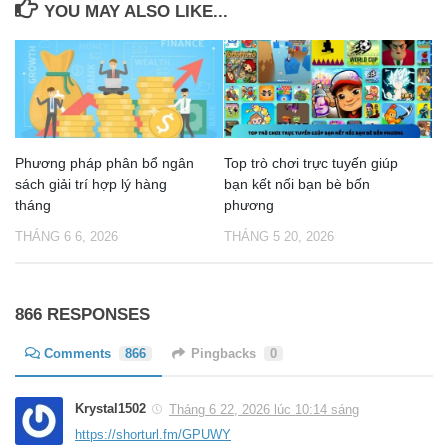
YOU MAY ALSO LIKE...
Phương pháp phân bổ ngân
Top trò chơi trực tuyến giúp
sách giải trí hợp lý hàng
bạn kết nối bạn bè bốn
tháng
phương
THÁNG 6 6, 2026
THÁNG 5 20, 2026
866 RESPONSES
Comments
866
Pingbacks
0
Krystal1502
Tháng 6 22, 2026 lúc 10:14 sáng
https://shorturl.fm/GPUWY