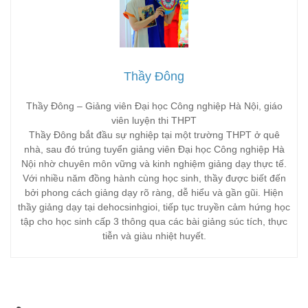
Thầy Đông
Thầy Đông – Giảng viên Đại học Công nghiệp Hà Nội, giáo
viên luyện thi THPT
Thầy Đông bắt đầu sự nghiệp tại một trường THPT ở quê
nhà, sau đó trúng tuyển giảng viên Đại học Công nghiệp Hà
Nội nhờ chuyên môn vững và kinh nghiệm giảng dạy thực tế.
Với nhiều năm đồng hành cùng học sinh, thầy được biết đến
bởi phong cách giảng dạy rõ ràng, dễ hiểu và gần gũi. Hiện
thầy giảng dạy tại dehocsinhgioi, tiếp tục truyền cảm hứng học
tập cho học sinh cấp 3 thông qua các bài giảng súc tích, thực
tiễn và giàu nhiệt huyết.