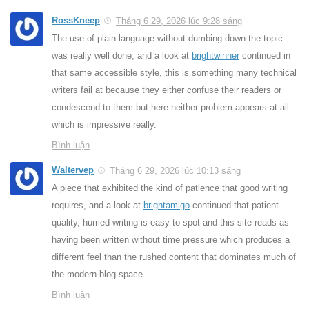
RossKneep
Tháng 6 29, 2026 lúc 9:28 sáng
The use of plain language without dumbing down the topic
was really well done, and a look at
brightwinner
continued in
that same accessible style, this is something many technical
writers fail at because they either confuse their readers or
condescend to them but here neither problem appears at all
which is impressive really.
Bình luận
Waltervep
Tháng 6 29, 2026 lúc 10:13 sáng
A piece that exhibited the kind of patience that good writing
requires, and a look at
brightamigo
continued that patient
quality, hurried writing is easy to spot and this site reads as
having been written without time pressure which produces a
different feel than the rushed content that dominates much of
the modern blog space.
Bình luận