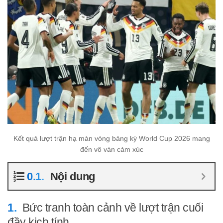
Kết quả lượt trận hạ màn vòng bảng kỳ World Cup 2026 mang
đến vô vàn cảm xúc
Nội dung
Bức tranh toàn cảnh về lượt trận cuối
đầy kịch tính