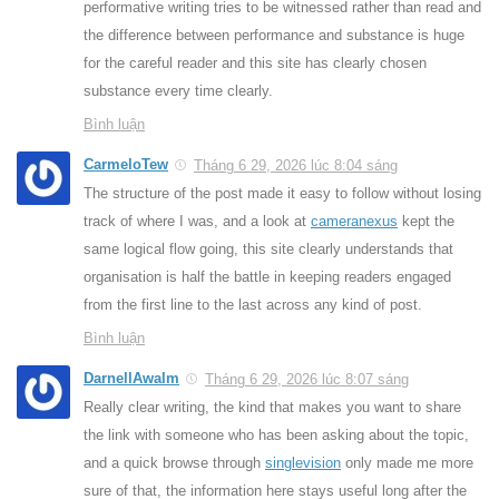
performative writing tries to be witnessed rather than read and
the difference between performance and substance is huge
for the careful reader and this site has clearly chosen
substance every time clearly.
Bình luận
CarmeloTew
Tháng 6 29, 2026 lúc 8:04 sáng
The structure of the post made it easy to follow without losing
track of where I was, and a look at
cameranexus
kept the
same logical flow going, this site clearly understands that
organisation is half the battle in keeping readers engaged
from the first line to the last across any kind of post.
Bình luận
DarnellAwalm
Tháng 6 29, 2026 lúc 8:07 sáng
Really clear writing, the kind that makes you want to share
the link with someone who has been asking about the topic,
and a quick browse through
singlevision
only made me more
sure of that, the information here stays useful long after the