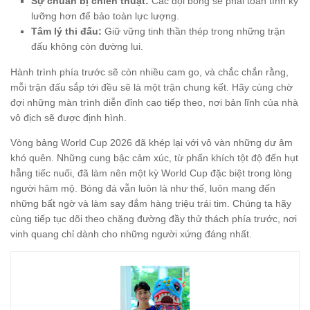
Sự chuẩn bị chiến thuật:
Các đội bóng sẽ phải toan tính kỹ
lưỡng hơn để bảo toàn lực lượng.
Tâm lý thi đấu:
Giữ vững tinh thần thép trong những trận
đấu không còn đường lui.
Hành trình phía trước sẽ còn nhiều cam go, và chắc chắn rằng,
mỗi trận đấu sắp tới đều sẽ là một trận chung kết. Hãy cùng chờ
đợi những màn trình diễn đỉnh cao tiếp theo, nơi bản lĩnh của nhà
vô địch sẽ được định hình.
Vòng bảng World Cup 2026 đã khép lại với vô vàn những dư âm
khó quên. Những cung bậc cảm xúc, từ phấn khích tột độ đến hụt
hẫng tiếc nuối, đã làm nên một kỳ World Cup đặc biệt trong lòng
người hâm mộ. Bóng đá vẫn luôn là như thế, luôn mang đến
những bất ngờ và làm say đắm hàng triệu trái tim. Chúng ta hãy
cùng tiếp tục dõi theo chặng đường đầy thử thách phía trước, nơi
vinh quang chỉ dành cho những người xứng đáng nhất.