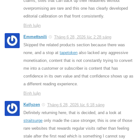
claims, sites that can back up their headlines without
overpromising are rare and this one has clearly developed
editorial calibration on that front consistently.
Bình luận
Emmettsnili
Tháng 6 28, 2026 lúc 2:28 sáng
Skipped the related products section because there was
none, and a stop at
tapetoken
also lacked any aggressive
monetisation, content that is not constantly trying to convert
me into a customer or subscriber is content that has
confidence in its own value and that confidence shows up as
a different reading experience.
Bình luận
Kellyzen
Tháng 6 28, 2026 lúc 6:18 sáng
Definitely returning here, that is decided, and a look at
straitsurge
only made the case stronger, this is one of those
rare websites that rewards regular visits rather than feeling
stale after the first read which is something I cannot say