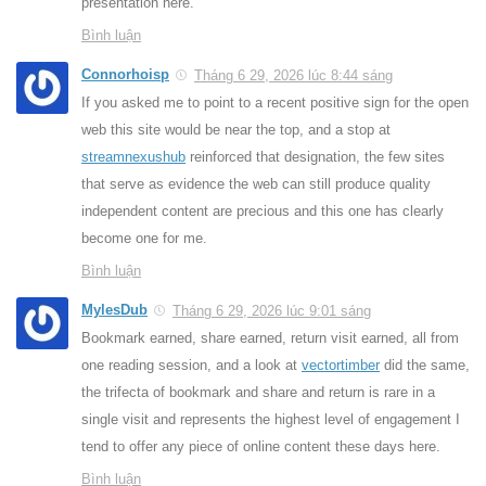
presentation here.
Bình luận
Connorhoisp
Tháng 6 29, 2026 lúc 8:44 sáng
If you asked me to point to a recent positive sign for the open
web this site would be near the top, and a stop at
streamnexushub
reinforced that designation, the few sites
that serve as evidence the web can still produce quality
independent content are precious and this one has clearly
become one for me.
Bình luận
MylesDub
Tháng 6 29, 2026 lúc 9:01 sáng
Bookmark earned, share earned, return visit earned, all from
one reading session, and a look at
vectortimber
did the same,
the trifecta of bookmark and share and return is rare in a
single visit and represents the highest level of engagement I
tend to offer any piece of online content these days here.
Bình luận