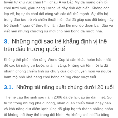
tuyển từ khu vực châu Phi, châu Á và Bắc Mỹ đã mang đến lối
chơi tươi mới, giàu năng lượng và đầy tính đột biến. Không còn
lép vế, họ tự tin chơi đôi công với các đối thủ mạnh. Sự tiến bộ
trong đào tạo trẻ và chiến thuật hiện đại đã giúp các đội bóng này
trở thành “ngựa ô” thực thụ, làm đảo lộn mọi dự đoán ban đầu và
viết nên những chương sử mới cho nền bóng đá nước nhà.
Những ngôi sao trẻ khẳng định vị thế
trên đấu trường quốc tế
Không thể phủ nhận rằng World Cup là sân khấu hoàn hảo nhất
để các tài năng trẻ bước ra ánh sáng. Những cái tên mới lạ đã
nhanh chóng chiếm lĩnh sự chú ý của giới chuyên môn và người
hâm mộ nhờ khả năng chơi bóng chững chạc vượt tuổi.
Những tài năng xuất chúng dưới 20 tuổi
Thế hệ cầu thủ sinh sau năm 2006 đã để lại dấu ấn đậm nét. Sự
tự tin trong những pha đi bóng, nhãn quan chiến thuật nhạy bén
và khả năng dứt điểm lạnh lùng đã giúp họ trở thành những nhân
tố không thể thay thế trong đội hình. Họ không chỉ thi đấu bằng