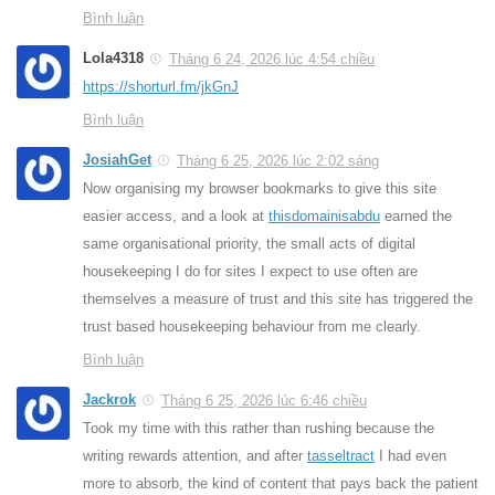
Bình luận
Lola4318
Tháng 6 24, 2026 lúc 4:54 chiều
https://shorturl.fm/jkGnJ
Bình luận
JosiahGet
Tháng 6 25, 2026 lúc 2:02 sáng
Now organising my browser bookmarks to give this site
easier access, and a look at
thisdomainisabdu
earned the
same organisational priority, the small acts of digital
housekeeping I do for sites I expect to use often are
themselves a measure of trust and this site has triggered the
trust based housekeeping behaviour from me clearly.
Bình luận
Jackrok
Tháng 6 25, 2026 lúc 6:46 chiều
Took my time with this rather than rushing because the
writing rewards attention, and after
tasseltract
I had even
more to absorb, the kind of content that pays back the patient