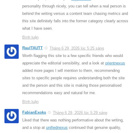
personality through nicely, you can tell when a real person is
behind the writing versus a content team chasing metrics and
this site definitely falls into the former category clearly across
what I have seen.
Bình luận
RaulTAUTT
Tháng 6 29, 2026 lúc 5:25 sáng
Worth flagging this site to a few specific friends who would
appreciate the editorial sensibility, and a look at
orientnexus
added more pages I will mention to them, recommending
sites to specific people requires understanding both the site
and the person and this site is making those personalised
recommendations easy and natural for me.
Bình luận
FabianExoks
Tháng 6 29, 2026 lúc 5:29 sáng
Liked that there was nothing performative about the writing,
and a stop at
unifiednexus
continued that genuine quality,