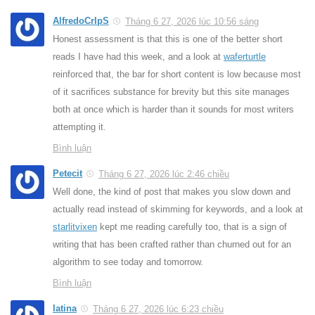
AlfredoCrIpS
Tháng 6 27, 2026 lúc 10:56 sáng
Honest assessment is that this is one of the better short
reads I have had this week, and a look at
waferturtle
reinforced that, the bar for short content is low because most
of it sacrifices substance for brevity but this site manages
both at once which is harder than it sounds for most writers
attempting it.
Bình luận
Petecit
Tháng 6 27, 2026 lúc 2:46 chiều
Well done, the kind of post that makes you slow down and
actually read instead of skimming for keywords, and a look at
starlitvixen
kept me reading carefully too, that is a sign of
writing that has been crafted rather than churned out for an
algorithm to see today and tomorrow.
Bình luận
latina
Tháng 6 27, 2026 lúc 6:23 chiều