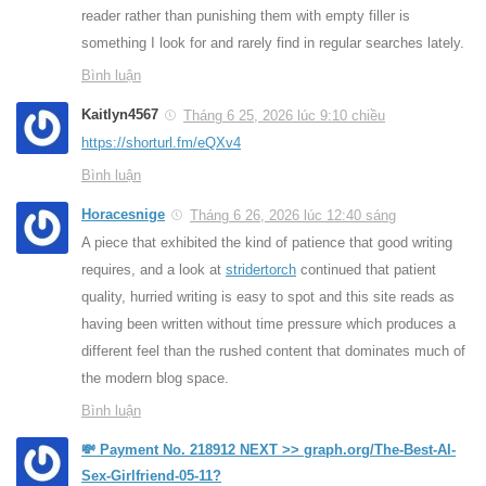
reader rather than punishing them with empty filler is
something I look for and rarely find in regular searches lately.
Bình luận
Kaitlyn4567
Tháng 6 25, 2026 lúc 9:10 chiều
https://shorturl.fm/eQXv4
Bình luận
Horacesnige
Tháng 6 26, 2026 lúc 12:40 sáng
A piece that exhibited the kind of patience that good writing
requires, and a look at
stridertorch
continued that patient
quality, hurried writing is easy to spot and this site reads as
having been written without time pressure which produces a
different feel than the rushed content that dominates much of
the modern blog space.
Bình luận
💸 Payment No. 218912 NEXT >> graph.org/The-Best-AI-
Sex-Girlfriend-05-11?