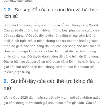
đến giây cuối cùng.
Sự sụp đổ của các ông lớn và bài học
lịch sử
Bóng đá luôn công bằng với những ai nỗ lực. Vòng bảng World
Cup 2026 đã chứng kiến không ít “ông lớn” phải dừng cuộc chơi
đầy cay đắng. Việc các đội tuyển hàng đầu bị loại sớm không
phải là bất ngờ, mà là minh chứng cho sự thu hẹp khoảng cách
trình độ giữa các nền bóng đá. Khi các đội bóng nhỏ biết cách tổ
chức phòng ngự khoa học và tận dụng triệt để các tình huống
phản công, các đội tuyển danh tiếng dễ dàng trở nên lúng túng.
Đây là bài học đắt giá về sự chủ quan và là lời nhắc nhở rằng tại
giải đấu lớn nhất hành tinh, không có vị trí nào là an toàn nếu
thiếu sự tập trung.
Sự trỗi dậy của các thế lực bóng đá
mới
World Cup 2026 đánh dấu sự trỗi dậy mạnh mẽ của những quốc
gia vốn không được đánh giá cao trước thềm giải đấu. Các đội