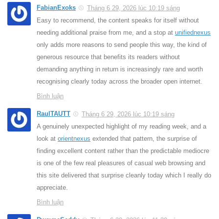
FabianExoks
Tháng 6 29, 2026 lúc 10:19 sáng
Easy to recommend, the content speaks for itself without
needing additional praise from me, and a stop at
unifiednexus
only adds more reasons to send people this way, the kind of
generous resource that benefits its readers without
demanding anything in return is increasingly rare and worth
recognising clearly today across the broader open internet.
Bình luận
RaulTAUTT
Tháng 6 29, 2026 lúc 10:19 sáng
A genuinely unexpected highlight of my reading week, and a
look at
orientnexus
extended that pattern, the surprise of
finding excellent content rather than the predictable mediocre
is one of the few real pleasures of casual web browsing and
this site delivered that surprise cleanly today which I really do
appreciate.
Bình luận