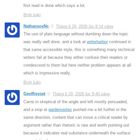
first read is done which says a lot.
Bình luận
NathansoyNc
Tháng 6 29, 2026 lúc 8:14 sáng
The use of plain language without dumbing down the topic
was really well done, and a look at
writerharbor
continued in
that same accessible style, this is something many technical
writers fail at because they either confuse their readers or
condescend to them but here neither problem appears at all
which is impressive really.
Bình luận
Geoffreyset
Tháng 6 29, 2026 lúc 8:40 sáng
Came in skeptical of the angle and left mostly persuaded,
and a stop at
gardenvertex
pushed me a bit further in the
same direction, content that can move a critical reader by
argument rather than rhetoric is rare and worth pointing out
because it indicates real substance underneath the surface