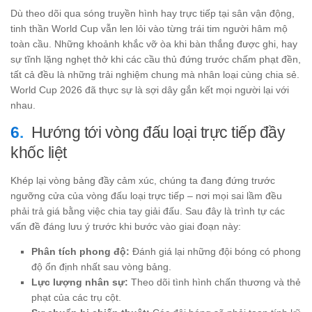
Dù theo dõi qua sóng truyền hình hay trực tiếp tại sân vận động,
tinh thần World Cup vẫn len lỏi vào từng trái tim người hâm mộ
toàn cầu. Những khoảnh khắc vỡ òa khi bàn thắng được ghi, hay
sự tĩnh lặng nghẹt thở khi các cầu thủ đứng trước chấm phạt đền,
tất cả đều là những trải nghiệm chung mà nhân loại cùng chia sẻ.
World Cup 2026 đã thực sự là sợi dây gắn kết mọi người lại với
nhau.
Hướng tới vòng đấu loại trực tiếp đầy
khốc liệt
Khép lại vòng bảng đầy cảm xúc, chúng ta đang đứng trước
ngưỡng cửa của vòng đấu loại trực tiếp – nơi mọi sai lầm đều
phải trả giá bằng việc chia tay giải đấu. Sau đây là trình tự các
vấn đề đáng lưu ý trước khi bước vào giai đoạn này:
Phân tích phong độ:
Đánh giá lại những đội bóng có phong
độ ổn định nhất sau vòng bảng.
Lực lượng nhân sự:
Theo dõi tình hình chấn thương và thẻ
phạt của các trụ cột.