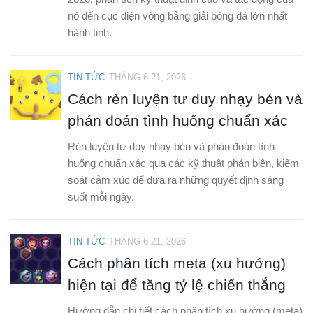
nó đến cục diện vòng bảng giải bóng đá lớn nhất
hành tinh.
TIN TỨC
THÁNG 6 21, 2026
Cách rèn luyện tư duy nhạy bén và
phán đoán tình huống chuẩn xác
Rèn luyện tư duy nhạy bén và phán đoán tình
huống chuẩn xác qua các kỹ thuật phản biện, kiểm
soát cảm xúc để đưa ra những quyết định sáng
suốt mỗi ngày.
TIN TỨC
THÁNG 6 21, 2026
Cách phân tích meta (xu hướng)
hiện tại để tăng tỷ lệ chiến thắng
Hướng dẫn chi tiết cách phân tích xu hướng (meta)