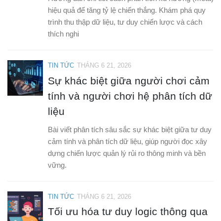
hiệu quả để tăng tỷ lệ chiến thắng. Khám phá quy
trình thu thập dữ liệu, tư duy chiến lược và cách
thích nghi
TIN TỨC
THÁNG 6 21, 2026
Sự khác biệt giữa người chơi cảm
tính và người chơi hệ phân tích dữ
liệu
Bài viết phân tích sâu sắc sự khác biệt giữa tư duy
cảm tính và phân tích dữ liệu, giúp người đọc xây
dựng chiến lược quản lý rủi ro thông minh và bền
vững.
TIN TỨC
THÁNG 6 21, 2026
Tối ưu hóa tư duy logic thông qua