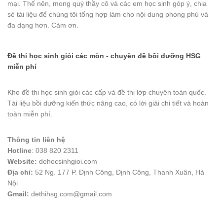
mại. Thế nên, mong quý thầy cô và các em học sinh góp ý, chia
sẻ tài liệu để chúng tôi tổng hợp làm cho nội dung phong phú và
đa dạng hơn. Cảm ơn.
Đề thi học sinh giỏi các môn - chuyên đề bồi dưỡng HSG
miễn phí
Kho đề thi học sinh giỏi các cấp và đề thi lớp chuyên toàn quốc.
Tài liệu bồi dưỡng kiến thức nâng cao, có lời giải chi tiết và hoàn
toàn miễn phí.
Thông tin liên hệ
Hotline
: 038 820 2311
Website:
dehocsinhgioi.com
Địa chỉ:
52 Ng. 177 P. Định Công, Định Công, Thanh Xuân, Hà
Nội
Gmail:
dethihsg.com@gmail.com
vin88
 , 
game bài đổi thưởng
 , 
iwin68
 , 
Good88