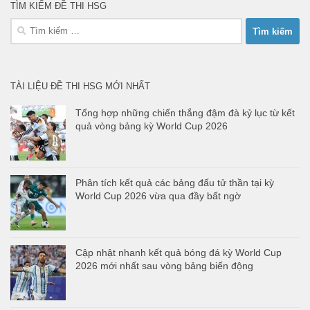
TÌM KIẾM ĐỀ THI HSG
Tìm
kiếm
cho:
TÀI LIỆU ĐỀ THI HSG MỚI NHẤT
Tổng hợp những chiến thắng đậm đà kỷ lục từ kết
quả vòng bảng kỳ World Cup 2026
Phân tích kết quả các bảng đấu tử thần tại kỳ
World Cup 2026 vừa qua đầy bất ngờ
Cập nhật nhanh kết quả bóng đá kỳ World Cup
2026 mới nhất sau vòng bảng biến động