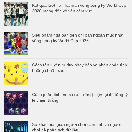
Kết quả lượt trận hạ màn vòng bảng kỳ World Cup
2026 mang đến vô vàn cảm xúc
Siêu phẩm ngả bàn đèn ghi bàn ngoạn mục nhất
vòng bảng kỳ World Cup 2026
Cách rèn luyện tư duy nhạy bén và phán đoán tình
huống chuẩn xác
Cách phân tích meta (xu hướng) hiện tại để tăng tỷ
lệ chiến thắng
Sự khác biệt giữa người chơi cảm tính và người
chơi hệ phân tích dữ liệu