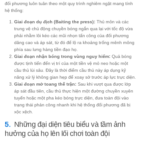
đối phương luôn tuân theo một quy trình nghiêm ngặt mang tính
hệ thống:
Giai đoạn dụ địch (Baiting the press):
Thủ môn và các
trung vệ chủ động chuyền bóng ngắn qua lại với tốc độ vừa
phải nhằm lôi kéo các mũi nhọn tấn công của đối phương
dâng cao và áp sát, từ đó để lộ ra khoảng trống mênh mông
phía sau lưng hàng tiền đạo họ.
Giai đoạn nhận bóng trong vùng nguy hiểm:
Quả bóng
được tịnh tiến đến vị trí của một tiền vệ mỏ neo hoặc một
cầu thủ lùi sâu. Đây là thời điểm cầu thủ này áp dụng kỹ
năng xử lý không gian hẹp để xoay sở trước áp lực trực diện.
Giai đoạn mở toang thế trận:
Sau khi vượt qua được lớp
áp sát đầu tiên, cầu thủ thực hiện một đường chuyền xuyên
tuyến hoặc một pha kéo bóng trực diện, đưa toàn đội vào
trạng thái phản công nhanh khi hệ thống đối phương đã bị
xộc xệch.
Những đại diện tiêu biểu và tầm ảnh
hưởng của họ lên lối chơi toàn đội