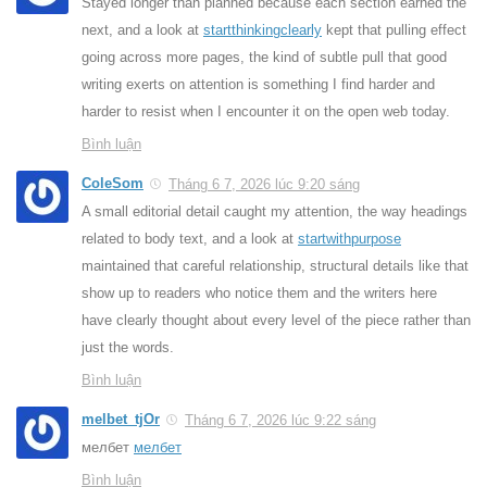
Stayed longer than planned because each section earned the
next, and a look at
startthinkingclearly
kept that pulling effect
going across more pages, the kind of subtle pull that good
writing exerts on attention is something I find harder and
harder to resist when I encounter it on the open web today.
Bình luận
ColeSom
Tháng 6 7, 2026 lúc 9:20 sáng
A small editorial detail caught my attention, the way headings
related to body text, and a look at
startwithpurpose
maintained that careful relationship, structural details like that
show up to readers who notice them and the writers here
have clearly thought about every level of the piece rather than
just the words.
Bình luận
melbet_tjOr
Tháng 6 7, 2026 lúc 9:22 sáng
мелбет
мелбет
Bình luận