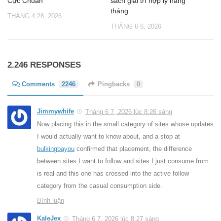
Cực Chuẩn
sách giải trí hợp lý hàng
tháng
THÁNG 4 28, 2026
THÁNG 6 6, 2026
2.246 RESPONSES
Comments
2246
Pingbacks
0
Jimmywhife
Tháng 6 7, 2026 lúc 8:26 sáng
Now placing this in the small category of sites whose updates
I would actually want to know about, and a stop at
bulkingbayou
confirmed that placement, the difference
between sites I want to follow and sites I just consume from
is real and this one has crossed into the active follow
category from the casual consumption side.
Bình luận
KaleJex
Tháng 6 7, 2026 lúc 8:27 sáng