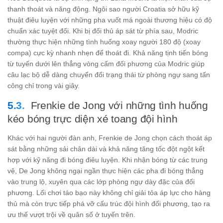
thanh thoát và năng động. Ngôi sao người Croatia sở hữu kỹ
thuật điêu luyện với những pha vuốt má ngoài thương hiệu có độ
chuẩn xác tuyệt đối. Khi bị đối thủ áp sát từ phía sau, Modric
thường thực hiện những tình huống xoay người 180 độ (xoay
compa) cực kỳ nhanh nhẹn để thoát đi. Khả năng tịnh tiến bóng
từ tuyến dưới lên thẳng vòng cấm đối phương của Modric giúp
câu lạc bộ dễ dàng chuyển đổi trạng thái từ phòng ngự sang tấn
công chỉ trong vài giây.
Frenkie de Jong với những tình huống
kéo bóng trực diện xé toang đội hình
Khác với hai người đàn anh, Frenkie de Jong chọn cách thoát áp
sát bằng những sải chân dài và khả năng tăng tốc đột ngột kết
hợp với kỹ năng đi bóng điêu luyện. Khi nhận bóng từ các trung
vệ, De Jong không ngại ngần thực hiện các pha đi bóng thẳng
vào trung lộ, xuyên qua các lớp phòng ngự dày đặc của đối
phương. Lối chơi táo bạo này không chỉ giải tỏa áp lực cho hàng
thủ mà còn trực tiếp phá vỡ cấu trúc đội hình đối phương, tạo ra
ưu thế vượt trội về quân số ở tuyến trên.