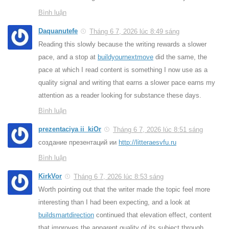
Bình luận
Daquanutefe
Tháng 6 7, 2026 lúc 8:49 sáng
Reading this slowly because the writing rewards a slower
pace, and a stop at
buildyournextmove
did the same, the
pace at which I read content is something I now use as a
quality signal and writing that earns a slower pace earns my
attention as a reader looking for substance these days.
Bình luận
prezentaciya ii_kiOr
Tháng 6 7, 2026 lúc 8:51 sáng
создание презентаций ии
http://litteraesvfu.ru
Bình luận
KirkVor
Tháng 6 7, 2026 lúc 8:53 sáng
Worth pointing out that the writer made the topic feel more
interesting than I had been expecting, and a look at
buildsmartdirection
continued that elevation effect, content
that improves the apparent quality of its subject through