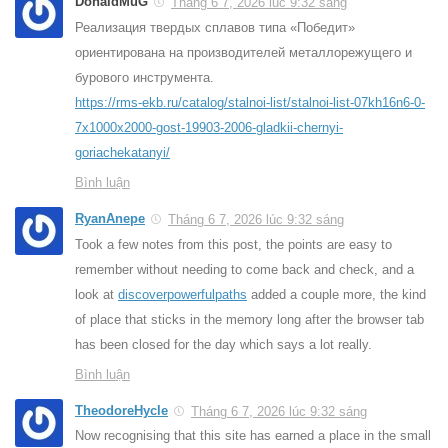
DonaldMuG
Tháng 6 7, 2026 lúc 9:32 sáng
Реализация твердых сплавов типа «Победит»
ориентирована на производителей металлорежущего и
бурового инструмента.
https://rms-ekb.ru/catalog/stalnoi-list/stalnoi-list-07kh16n6-0-
7x1000x2000-gost-19903-2006-gladkii-chernyi-
goriachekatanyi/
Bình luận
RyanAnepe
Tháng 6 7, 2026 lúc 9:32 sáng
Took a few notes from this post, the points are easy to
remember without needing to come back and check, and a
look at
discoverpowerfulpaths
added a couple more, the kind
of place that sticks in the memory long after the browser tab
has been closed for the day which says a lot really.
Bình luận
TheodoreHycle
Tháng 6 7, 2026 lúc 9:32 sáng
Now recognising that this site has earned a place in the small