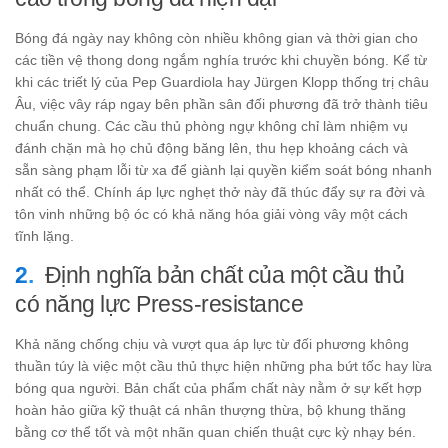
Bóng đá ngày nay không còn nhiều không gian và thời gian cho
các tiền vệ thong dong ngắm nghía trước khi chuyền bóng. Kể từ
khi các triết lý của Pep Guardiola hay Jürgen Klopp thống trị châu
Âu, việc vây ráp ngay bên phần sân đối phương đã trở thành tiêu
chuẩn chung. Các cầu thủ phòng ngự không chỉ làm nhiệm vụ
đánh chặn mà họ chủ động băng lên, thu hẹp khoảng cách và
sẵn sàng phạm lỗi từ xa để giành lại quyền kiểm soát bóng nhanh
nhất có thể. Chính áp lực nghẹt thở này đã thúc đẩy sự ra đời và
tôn vinh những bộ óc có khả năng hóa giải vòng vây một cách
tĩnh lặng.
Định nghĩa bản chất của một cầu thủ
có năng lực Press-resistance
Khả năng chống chịu và vượt qua áp lực từ đối phương không
thuần túy là việc một cầu thủ thực hiện những pha bứt tốc hay lừa
bóng qua người. Bản chất của phẩm chất này nằm ở sự kết hợp
hoàn hảo giữa kỹ thuật cá nhân thượng thừa, bộ khung thăng
bằng cơ thể tốt và một nhãn quan chiến thuật cực kỳ nhạy bén.