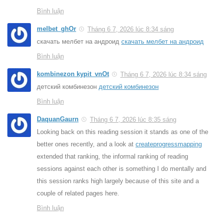
Bình luận
melbet_ghOr
Tháng 6 7, 2026 lúc 8:34 sáng
скачать мелбет на андроид
скачать мелбет на андроид
Bình luận
kombinezon kypit_vnOt
Tháng 6 7, 2026 lúc 8:34 sáng
детский комбинезон
детский комбинезон
Bình luận
DaquanGaurn
Tháng 6 7, 2026 lúc 8:35 sáng
Looking back on this reading session it stands as one of the
better ones recently, and a look at
createprogressmapping
extended that ranking, the informal ranking of reading
sessions against each other is something I do mentally and
this session ranks high largely because of this site and a
couple of related pages here.
Bình luận