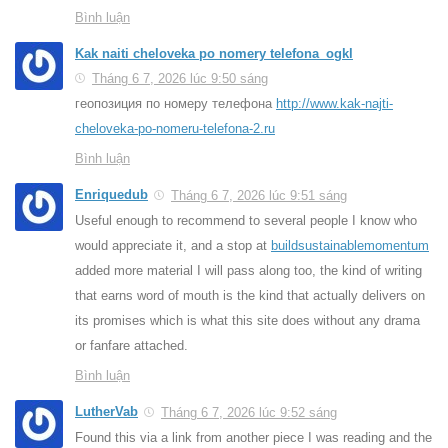
Bình luận
Kak naiti cheloveka po nomery telefona_ogkl
Tháng 6 7, 2026 lúc 9:50 sáng
геопозиция по номеру телефона
http://www.kak-najti-
cheloveka-po-nomeru-telefona-2.ru
Bình luận
Enriquedub
Tháng 6 7, 2026 lúc 9:51 sáng
Useful enough to recommend to several people I know who
would appreciate it, and a stop at
buildsustainablemomentum
added more material I will pass along too, the kind of writing
that earns word of mouth is the kind that actually delivers on
its promises which is what this site does without any drama
or fanfare attached.
Bình luận
LutherVab
Tháng 6 7, 2026 lúc 9:52 sáng
Found this via a link from another piece I was reading and the