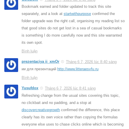
Bookmark earned and folder updated to track this site
separately, and a look at
startwithpurpose
confirmed the
folder upgrade was the right call, organising my reading list so
that good sites do not get lost in a sea of casual bookmarks
is something I do more carefully now and this site warranted
its own spot.
Bình luận
prezentaciya ii_xmOr
Tháng 6 7, 2026 lúc 8:40 sáng
ии для презентаций
http://www.litteraesvfu.ru
Bình luận
Yusufdox
Tháng 6 7, 2026 lúc 8:41 sáng
Refreshing change from the usual sites covering this topic,
no clickbait and no padding, and a stop at
discovercreativegrowth
confirmed the difference, this place
clearly has its own voice rather than copying the formulas
everyone else uses to chase clicks online which is becoming