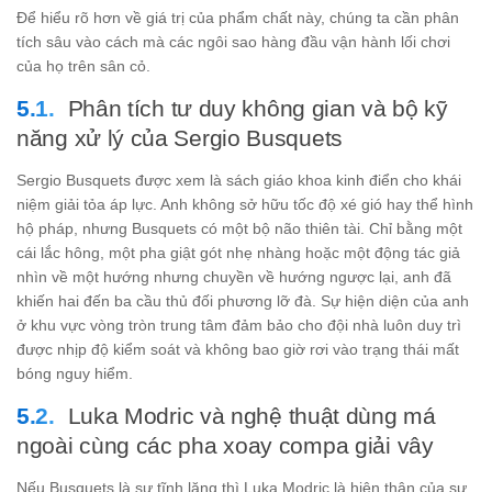
Để hiểu rõ hơn về giá trị của phẩm chất này, chúng ta cần phân
tích sâu vào cách mà các ngôi sao hàng đầu vận hành lối chơi
của họ trên sân cỏ.
Phân tích tư duy không gian và bộ kỹ
năng xử lý của Sergio Busquets
Sergio Busquets được xem là sách giáo khoa kinh điển cho khái
niệm giải tỏa áp lực. Anh không sở hữu tốc độ xé gió hay thể hình
hộ pháp, nhưng Busquets có một bộ não thiên tài. Chỉ bằng một
cái lắc hông, một pha giật gót nhẹ nhàng hoặc một động tác giả
nhìn về một hướng nhưng chuyền về hướng ngược lại, anh đã
khiến hai đến ba cầu thủ đối phương lỡ đà. Sự hiện diện của anh
ở khu vực vòng tròn trung tâm đảm bảo cho đội nhà luôn duy trì
được nhịp độ kiểm soát và không bao giờ rơi vào trạng thái mất
bóng nguy hiểm.
Luka Modric và nghệ thuật dùng má
ngoài cùng các pha xoay compa giải vây
Nếu Busquets là sự tĩnh lặng thì Luka Modric là hiện thân của sự