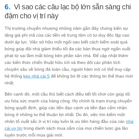
Vì sao các câu lạc bộ lớn sẵn sàng chi
đậm cho vị trí này
Thị trường chuyển nhượng những năm gần đây chứng kiến sự
tăng giá phi mã của các tiền vệ trung tâm có tư duy độc lập cao
dưới áp lực. Việc sở hữu một ngôi sao biết cách kiểm soát quả
bóng giúp đội nhà giảm thiểu tối đa các bàn thua ngớ ngẩn xuất
phát từ sai lầm mất bóng bên phần sân nhà. Để cập nhật thêm
các kiến thức chiến thuật hữu ích và theo dõi các phân tích
chuyên sâu về bóng đá toàn cầu, người hâm mộ có thể truy cập
hệ thống
kèo nhà cái 5
để không bỏ lỡ các thông tin thể thao mới
nhất.
Bên cạnh đó, một cầu thủ biết cách điều tiết lối chơi còn giúp tối
ưu hóa sức mạnh của hàng công. Họ chính là trạm trung chuyển
bóng quyết định, giúp các tiền đạo cánh và tiền đạo cắm nhận
bóng ở những tư thế thuận lợi nhất. Do đó, việc tìm kiếm một
nhân tố xuất sắc ở vị trí này luôn là ưu tiên hàng đầu của các
nhà
cái uy tín
trong danh sách mua sắm của mọi chiến lược gia lão
luyện trước mỗi mùa giải mới.