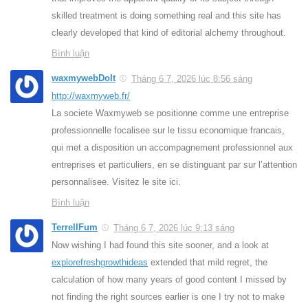
skilled treatment is doing something real and this site has
clearly developed that kind of editorial alchemy throughout.
Bình luận
waxmywebDoIt
Tháng 6 7, 2026 lúc 8:56 sáng
http://waxmyweb.fr/
La societe Waxmyweb se positionne comme une entreprise
professionnelle focalisee sur le tissu economique francais,
qui met a disposition un accompagnement professionnel aux
entreprises et particuliers, en se distinguant par sur l’attention
personnalisee. Visitez le site ici.
Bình luận
TerrellFum
Tháng 6 7, 2026 lúc 9:13 sáng
Now wishing I had found this site sooner, and a look at
explorefreshgrowthideas
extended that mild regret, the
calculation of how many years of good content I missed by
not finding the right sources earlier is one I try not to make