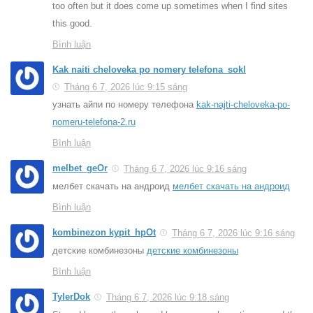
too often but it does come up sometimes when I find sites
this good.
Bình luận
Kak naiti cheloveka po nomery telefona_sokl
Tháng 6 7, 2026 lúc 9:15 sáng
узнать айпи по номеру телефона
kak-najti-cheloveka-po-
nomeru-telefona-2.ru
Bình luận
melbet_geOr
Tháng 6 7, 2026 lúc 9:16 sáng
мелбет скачать на андроид
мелбет скачать на андроид
Bình luận
kombinezon kypit_hpOt
Tháng 6 7, 2026 lúc 9:16 sáng
детские комбинезоны
детские комбинезоны
Bình luận
TylerDok
Tháng 6 7, 2026 lúc 9:18 sáng