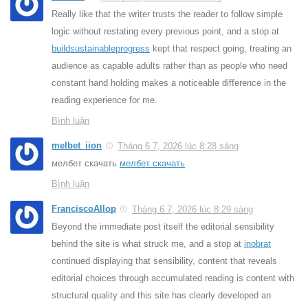
Really like that the writer trusts the reader to follow simple
logic without restating every previous point, and a stop at
buildsustainableprogress
kept that respect going, treating an
audience as capable adults rather than as people who need
constant hand holding makes a noticeable difference in the
reading experience for me.
Bình luận
melbet_iion
Tháng 6 7, 2026 lúc 8:28 sáng
мелбет скачать
мелбет скачать
Bình luận
FranciscoAllop
Tháng 6 7, 2026 lúc 8:29 sáng
Beyond the immediate post itself the editorial sensibility
behind the site is what struck me, and a stop at
inobrat
continued displaying that sensibility, content that reveals
editorial choices through accumulated reading is content with
structural quality and this site has clearly developed an