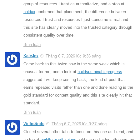
group of resources I treat as authoritative, and a stop at
holdax
confirmed that placement, the difference between
resources I trust and resources I just consume is real and
this site has clearly moved into the trusted category through
consistent quality over time.
Bình luận
KaleJex
Tháng 6 7, 2026 lúc 9:36 sáng
Came back to this twice now in the same week which is
unusual for me, and a look at
buildsustainableprogress
suggested I will keep coming back, the kind of post that
earns repeated visits rather than one and done reading is the
gold standard for content quality and this site clearly hit that
standard.
Bình luận
WillisSnils
Tháng 6 7, 2026 lúc 9:37 sáng
Closed several other tabs to focus on this one as I read, and
a stop at
buildforwardthinking
held my undivided attention the