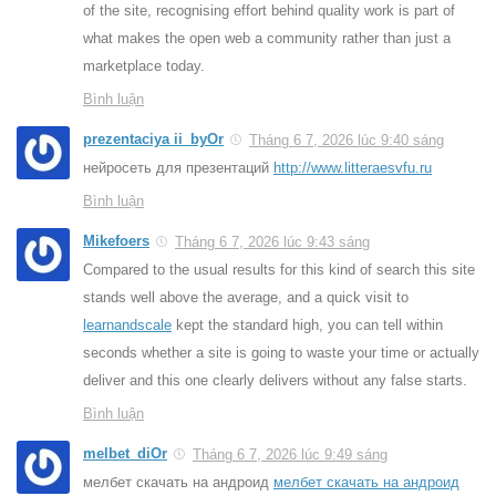
of the site, recognising effort behind quality work is part of
what makes the open web a community rather than just a
marketplace today.
Bình luận
prezentaciya ii_byOr
Tháng 6 7, 2026 lúc 9:40 sáng
нейросеть для презентаций
http://www.litteraesvfu.ru
Bình luận
Mikefoers
Tháng 6 7, 2026 lúc 9:43 sáng
Compared to the usual results for this kind of search this site
stands well above the average, and a quick visit to
learnandscale
kept the standard high, you can tell within
seconds whether a site is going to waste your time or actually
deliver and this one clearly delivers without any false starts.
Bình luận
melbet_diOr
Tháng 6 7, 2026 lúc 9:49 sáng
мелбет скачать на андроид
мелбет скачать на андроид