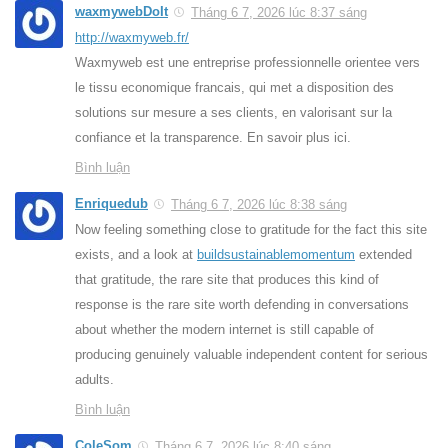
waxmywebDoIt
Tháng 6 7, 2026 lúc 8:37 sáng
http://waxmyweb.fr/
Waxmyweb est une entreprise professionnelle orientee vers
le tissu economique francais, qui met a disposition des
solutions sur mesure a ses clients, en valorisant sur la
confiance et la transparence. En savoir plus ici.
Bình luận
Enriquedub
Tháng 6 7, 2026 lúc 8:38 sáng
Now feeling something close to gratitude for the fact this site
exists, and a look at
buildsustainablemomentum
extended
that gratitude, the rare site that produces this kind of
response is the rare site worth defending in conversations
about whether the modern internet is still capable of
producing genuinely valuable independent content for serious
adults.
Bình luận
ColeSom
Tháng 6 7, 2026 lúc 8:40 sáng