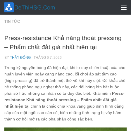
Skip to content
TIN TỨC
Press-resistance Khả năng thoát pressing
– Phẩm chất đắt giá nhất hiện tại
BY
THẦY ĐÔNG
·
THÁNG 6 7, 2026
Trong kỷ nguyên bóng đá hiện đại, khi tư duy chiến thuật của các
huấn luyện viên ngày càng nâng cao, lối chơi áp sát tầm cao
(high-pressing) đã trở thành một thứ vũ khí hủy diệt. Để khắc chế
hệ thống phòng ngự nghẹt thở này, các đội bóng lớn bắt buộc
phải sở hữu những cá nhân có tư duy đặc biệt. Khái niệm
Press-
resistance Khả năng thoát pressing – Phẩm chất đắt giá
nhất hiện tại
chính là chiếc chìa khóa vàng giúp định hình đẳng
cấp của một ngôi sao sân cỏ, biến những tình trạng bị vây hãm
thành cơ hội mở ra các pha phản công sắc bén.