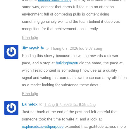
same way, content that earns full focus in an attention
environment full of competing pulls is content doing
something genuinely well and the team behind it deserves
recognition for that achievement consistently.
Bình luận
Jimmywhife
Tháng 6 7, 2026 lúc 9:37 sáng
Reading this slowly because the writing rewards a slower
pace, and a stop at
bulkingbayou
did the same, the pace at
which I read content is something I now use as a quality
signal and writing that earns a slower pace earns my attention
as a reader looking for substance these days.
Bình luận
Lainelox
Tháng 6 7, 2026 lúc 9:38 sáng
Just sat back at the end of the post and felt grateful that
someone took the time to write it, and a look at
exploreideaswithpurpose
extended that gratitude across more