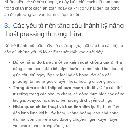
Những tiền vệ sở hữu năng lực này luôn biết cách giữ quả bóng
trong chân một cách an toàn ngay cả khi có từ hai đến ba bóng
áo đối phương lao vào tranh chấp dữ dội.
Các yếu tố nền tảng cấu thành kỹ năng
thoát pressing thượng thừa
Để trở thành một bậc thầy hóa giải áp lực, một cầu thủ cần hội tụ
đầy đủ những yếu tố kỹ chiến thuật khắt khe dưới đây:
Bộ kỹ năng đỡ bước một và kiểm soát không gian:
Khả
năng chạm bóng đầu tiên định hướng (orientated first touch)
giúp cầu thủ ngay lập tức loại bỏ đà băng vào của đối
phương, tự mở ra góc chuyền hoặc hướng đi bóng mới.
Trọng tâm cơ thể thấp và sức mạnh cốt lõi:
Giúp cầu thủ
trụ vững trong các pha va chạm, dễ dàng thực hiện các động
tác giả, xoay compa hoặc bẻ hướng di chuyển đột ngột.
Nhãn quan chiến thuật và bản lĩnh tâm lý:
Sự bình tĩnh
đến lạnh lùng khi bị vây hãm, không hoảng loạn phá bóng
dài mà luôn tìm kiếm các đường chuyền ngắn xuyên tuyến
vào các khoảng trống vừa lộ ra.