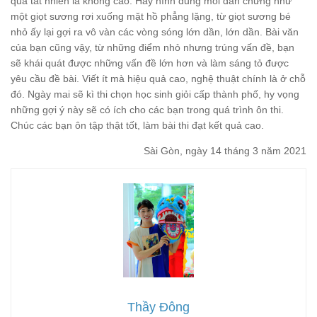
quả tất nhiên là không cao. Hãy hình dung mỗi dẫn chứng như
một giọt sương rơi xuống mặt hồ phẳng lặng, từ giọt sương bé
nhỏ ấy lại gợi ra vô vàn các vòng sóng lớn dần, lớn dần. Bài văn
của bạn cũng vậy, từ những điểm nhỏ nhưng trúng vấn đề, bạn
sẽ khái quát được những vấn đề lớn hơn và làm sáng tỏ được
yêu cầu đề bài. Viết ít mà hiệu quả cao, nghệ thuật chính là ở chỗ
đó. Ngày mai sẽ kì thi chọn học sinh giỏi cấp thành phố, hy vọng
những gợi ý này sẽ có ích cho các bạn trong quá trình ôn thi.
Chúc các bạn ôn tập thật tốt, làm bài thi đạt kết quả cao.
Sài Gòn, ngày 14 tháng 3 năm 2021
Thầy Đông