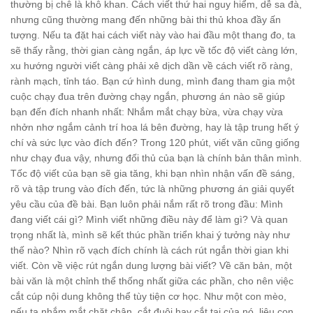
thường bị chê là khô khan. Cách viết thứ hai nguy hiểm, dễ sa đà,
nhưng cũng thường mang đến những bài thi thủ khoa đầy ấn
tượng. Nếu ta đặt hai cách viết này vào hai đầu một thang đo, ta
sẽ thấy rằng, thời gian càng ngắn, áp lực về tốc độ viết càng lớn,
xu hướng người viết càng phải xê dịch dần về cách viết rõ ràng,
rành mạch, tỉnh táo. Bạn cứ hình dung, mình đang tham gia một
cuộc chạy đua trên đường chạy ngắn, phương án nào sẽ giúp
bạn đến đích nhanh nhất: Nhắm mắt chạy bừa, vừa chạy vừa
nhởn nhơ ngắm cảnh trí hoa lá bên đường, hay là tập trung hết ý
chí và sức lực vào đích đến? Trong 120 phút, viết văn cũng giống
như chạy đua vậy, nhưng đối thủ của bạn là chính bản thân mình.
Tốc độ viết của bạn sẽ gia tăng, khi bạn nhìn nhận vấn đề sáng,
rõ và tập trung vào đích đến, tức là những phương án giải quyết
yêu cầu của đề bài. Bạn luôn phải nắm rất rõ trong đầu: Mình
đang viết cái gì? Mình viết những điều này để làm gì? Và quan
trọng nhất là, mình sẽ kết thúc phần triển khai ý tưởng này như
thế nào? Nhìn rõ vạch đích chính là cách rút ngắn thời gian khi
viết. Còn về việc rút ngắn dung lượng bài viết? Về căn bản, một
bài văn là một chỉnh thể thống nhất giữa các phần, cho nên việc
cắt cúp nội dung không thể tùy tiện cơ học. Như một con mèo,
nếu ta nhắm mắt chặt chân, cắt đuôi hay cắt tai của nó, liệu con