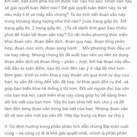
Khi viết, bạn luôn phải trả lời được các câu hỏi sau: Đoạn văn này
sẽ giải quyết luận điểm nào? Để giải quyết luận điểm này, ta sẽ
nêu mấy lí lẽ và mấy dẫn chứng? Ta dự tính viết đoạn văn này
trong khoảng dung lượng như thế nào? (nửa trang giấy thi, 3/4
trang giấy thi, 1 trang giấy thi…)Ta sẽ dành thời gian bao nhiêu
phút để hoàn tất đoạn văn này? Có rất nhiều phương thức triển
khai đoạn văn: đoạn diễn dịch, đoạn quy nạp, đoạn tổng phân
hợp, đoạn móc xích, đoạn song hành… Mỗi phương thức đều có
cái hay riêng. Nhưng chúng tôi đề xuất bạn nên ưu tiên sử dụng
đoạn diễn dịch và đoạn tổng – phân – hợp, bởi hai đoạn này đều
bắt đầu từ luận điểm, sau đó mới đến các ý ở cấp độ nhỏ hơn.
Đơn giản, trình tự triển khai ý này thuận với quá trình tư duy của
bạn, từ vấn đề rộng đến vấn đề hẹp, từ khái quát đến cụ thể, và
giúp bạn triển khai hệ thống ý tốt hơn. Đối với người đọc bài văn
của bạn mà nói, cách triển khai này cũng giúp họ dễ dàng theo
dõi bài viết của bạn hơn. Vậy thì bạn phải hết sức chú ý và để
tâm đến từng đoạn văn trong bài viết của bạn. Những đoạn văn
tốt sẽ làm nên một bài văn tốt. Hãy tập trung và thực sự chú ý.
4. Có định hướng trong phần phân tích dẫn chứng Bài toán cuối
cùng – và cũng có lẽ là khó giải quyết nhất, chính là phần phân