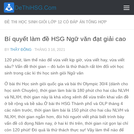
Skip to content
ĐỀ THI HỌC SINH GIỎI LỚP 12 CÓ ĐÁP ÁN TỔNG HỢP
Bí quyết làm đề HSG Ngữ văn đạt giải cao
BY
THẦY ĐÔNG
·
THÁNG 3 16, 2021
120 phút, làm thế nào để vừa viết kịp giờ, vừa viết hay, vừa viết
sâu? Vấn đề thời gian – đó luôn là thử thách rất lớn đối với học
sinh trong các kì thi học sinh giỏi Ngữ văn
Ở bài thi Học sinh giỏi quốc gia và bài thi Olympic 30/4 (dành cho
học sinh Chuyên), thời gian làm bài là 180 phút cho hai câu NLVH
và NLXH, thời gian này là khá xông xênh để vừa triển khai vấn đề
ở bề rộng và bề sâu.Ở bài thi HSG Thành phố và OLP tháng 4
các năm trước, thời gian làm bài là 150 phút cho hai câu NLVH và
NLXH, thời gian ngắn hơn, đòi hỏi người viết phải biết trình bày
vấn đề cô đọng.Năm nay, ở hai kì thi trên, thời gian rút gọn lại chỉ
còn 120 phút! Đó quả là thử thách thực sự! Vậy làm thế nào để