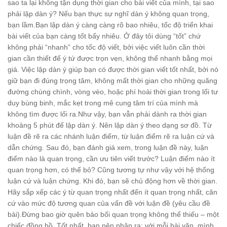
sao ta lại không tận dụng thời gian cho bài viết của mình, tại sao
phải lập dàn ý? Nếu bạn thực sự nghĩ dàn ý không quan trọng,
bạn lầm.Bạn lập dàn ý càng càng rõ bao nhiêu, tốc độ triển khai
bài viết của bạn càng tốt bấy nhiêu. Ở đây tôi dùng “tốt” chứ
không phải “nhanh” cho tốc độ viết, bởi việc viết luôn cần thời
gian cần thiết để ý tứ được trọn vẹn, không thể nhanh bằng mọi
giá. Việc lập dàn ý giúp bạn có được thời gian viết tốt nhất, bởi nó
giữ bạn đi đúng trọng tâm, không mất thời gian cho những quãng
đường chùng chình, vòng vèo, hoặc phí hoài thời gian trong lối tư
duy bùng binh, mắc kẹt trong mê cung tâm trí của mình mà
không tìm được lối ra.Như vậy, bạn vẫn phải dành ra thời gian
khoảng 5 phút để lập dàn ý. Nên lập dàn ý theo dạng sơ đồ. Từ
luận đề rẽ ra các nhánh luận điểm, từ luận điểm rẽ ra luận cứ và
dẫn chứng. Sau đó, bạn đánh giá xem, trong luận đề này, luận
điểm nào là quan trọng, cần ưu tiên viết trước? Luận điểm nào ít
quan trọng hơn, có thể bỏ? Cũng tương tự như vậy với hệ thống
luận cứ và luận chứng. Khi đó, bạn sẽ chủ động hơn về thời gian.
Hãy sắp xếp các ý từ quan trọng nhất đến ít quan trọng nhất, căn
cứ vào mức độ tương quan của vấn đề với luận đề (yêu cầu đề
bài).Đừng bao giờ quên bảo bối quan trọng không thể thiếu – một
chiếc đồng hồ. Tốt nhất, bạn nên phân ra: với mỗi bài văn, mình