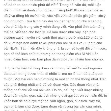
sẽ dành ra bao nhiêu phút để viết? Trong bài văn đó, mỗi luận
điểm, mình sẽ dành cho nó bao nhiêu phút? Khi viết, bạn để sơ
đồ ý và đồng hồ trước mặt, vừa viết vừa cân nhắc gia giảm các ý
cho phù hợp. Quá trình này đòi hỏi bạn tập trung chú ý cao độ,
vừa phải tập trung vào ý mình đang viết, vừa phải tính toán tổng
thể bài viết sao cho hợp lý. Để làm được như vậy, bạn phải
thường xuyên luyện viết canh thời gian thực ở nhà.120 phút, tôi
đề xuất bạn nên dành ra 40 phút cho bài NLXH và 80 phút cho
bài NLVH. Tất nhiên đây không phải là con số tuyệt đối chính xác,
bạn có thể lệch chút ít, nhưng do thang điểm câu NLVH luôn
nhiều điểm hơn, nên bạn phải dành thời gian nhiều hơn cho nó.
3. Quản lý thật tốt từng đoạn văn trong bài viết Có một nguyên
tắc quan trọng được nhắc đi nhắc lại mà có lẽ bạn đã quá quen
thuộc: Một bài văn bao giờ cũng là một chỉnh thể thống nhất. Các
câu phải thống nhất chủ để với đoạn văn. Các đoạn văn phải
thống nhất chủ đề với bài văn. Do đó, nếu bạn viết được những
đoạn văn ngắn, gọn, súc tích nhưng giải quyết trọn vẹn vấn đề, tự
khắc bạn sẽ có được một bài văn ngắn, gọn, súc tích. Vậy thì,
bạn phải làm chủ được từng đoạn văn trong bài văn của mình.