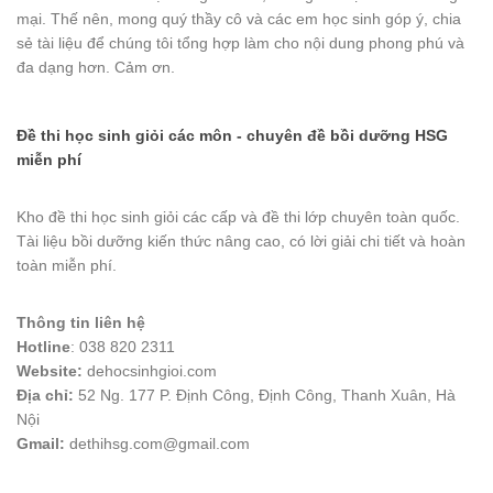
mại. Thế nên, mong quý thầy cô và các em học sinh góp ý, chia
sẻ tài liệu để chúng tôi tổng hợp làm cho nội dung phong phú và
đa dạng hơn. Cảm ơn.
Đề thi học sinh giỏi các môn - chuyên đề bồi dưỡng HSG
miễn phí
Kho đề thi học sinh giỏi các cấp và đề thi lớp chuyên toàn quốc.
Tài liệu bồi dưỡng kiến thức nâng cao, có lời giải chi tiết và hoàn
toàn miễn phí.
Thông tin liên hệ
Hotline
: 038 820 2311
Website:
dehocsinhgioi.com
Địa chỉ:
52 Ng. 177 P. Định Công, Định Công, Thanh Xuân, Hà
Nội
Gmail:
dethihsg.com@gmail.com