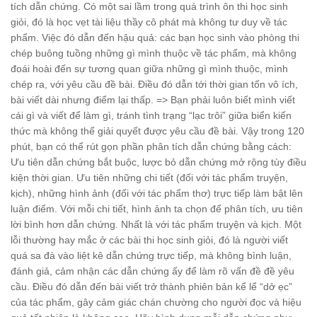
tích dẫn chứng. Có một sai lầm trong quá trình ôn thi học sinh
giỏi, đó là học vẹt tài liệu thầy cô phát mà không tư duy về tác
phẩm. Việc đó dẫn đến hậu quả: các bạn học sinh vào phòng thi
chép buông tuồng những gì mình thuộc về tác phẩm, mà không
đoái hoài đến sự tương quan giữa những gì mình thuộc, mình
chép ra, với yêu cầu đề bài. Điều đó dẫn tới thời gian tốn vô ích,
bài viết dài nhưng điểm lại thấp. => Bạn phải luôn biết mình viết
cái gì và viết để làm gì, tránh tình trạng “lạc trôi” giữa biển kiến
thức mà không thể giải quyết được yêu cầu đề bài. Vậy trong 120
phút, bạn có thể rút gọn phần phân tích dẫn chứng bằng cách:
Ưu tiên dẫn chứng bắt buộc, lược bỏ dẫn chứng mở rộng tùy điều
kiện thời gian. Ưu tiên những chi tiết (đối với tác phẩm truyện,
kịch), những hình ảnh (đối với tác phẩm thơ) trực tiếp làm bật lên
luận điểm. Với mỗi chi tiết, hình ảnh ta chọn để phân tích, ưu tiên
lời bình hơn dẫn chứng. Nhất là với tác phẩm truyện và kịch. Một
lỗi thường hay mắc ở các bài thi học sinh giỏi, đó là người viết
quá sa đà vào liệt kê dẫn chứng trực tiếp, mà không bình luận,
đánh giả, cảm nhận các dẫn chứng ấy để làm rõ vấn đề đề yêu
cầu. Điều đó dẫn đến bài viết trở thành phiên bản kể lể “dở ẹc”
của tác phẩm, gây cảm giác chán chường cho người đọc và hiệu