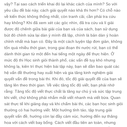
vậy? Tại sao cách triển khai đó lại khác cách của mình? So với
yêu cầu đề bài này, cách giải quyết nào khả thi hơn? Có chỗ nào
về kiến thức không thống nhất, còn tranh cãi, cần phải tra cứu
hay không? Khi đã xem xét các góc nhìn, đã tra cứu và lí giải
được độ chênh giữa bài giải của bạn và của sách, bạn sử dụng
bút đỏ chỉnh sửa lại dàn ý mình đã lập, chính là bản dàn ý hoàn
chỉnh nhất mà bạn có. Đây là một cách luyện tập đơn giản, không
tốn quá nhiều thời gian, trong giai đoạn thi nước rút, bạn có thể
dành thời gian từ một đến hai tiếng một ngày để thực hiện. Ở
mức độ thi Học sinh giỏi thành phố, các vấn đề tuy khó nhưng
không lạ, kiên trì thực hiện bài tập này, bạn sẽ dần bao quát các
hệ vấn đề thường hay xuất hiện và gia tăng kinh nghiệm giải
quyết vấn đề trong bài thi. Khi đó, tốc độ giải quyết đề của bạn sẽ
tăng lên theo thời gian. Về việc tăng tốc độ viết, bạn phải nhớ
rằng: Tăng tốc độ viết thực chất là tăng sự chú ý và sức tập trung
khi viết, chứ không phải nhắm mắt viết nhanh mà viết bừa. Quan
sát thực tế khi giảng dạy và khi chấm bài thi, các bạn học sinh giỏi
thường có hai hướng viết: Một hướng tỉnh táo, tập trung giải
quyết vấn đề, hướng còn lại đầy cảm xúc, hướng đến sự thăng
hoa với cách viết bay bổng. Cách viết đầu tiên an toàn, nhưng