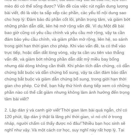
mèo đó có thể sống được? Vấn đề của việc rút ngắn dung lượng
bài viết, đó là việc ta sắp xếp các phần, các yếu tố nội dung sao
cho hợp lý: Đảm bảo đủ phần cốt lõi, phần trọng tâm, và giảm bớt
những phần dẫn dắt, liên hệ mở rộng vấn đề. Ví dụ:Một đề bài
bao giờ cũng có yêu cầu chính và yêu cầu mở rộng, vậy ta cần
đảm bảo yêu cầu chính, và giảm phần mở rộng, liên hệ, so sánh
trong giới hạn thời gian cho phép. Khi vào vấn đề, ta có thể vào
trực tiếp, hoặc dẫn dắt lòng vòng, vậy ta cần ưu tiên vào thẳng
vấn đề, và giảm bớt những phần dẫn dắt mỹ miều bay bổng
nhưng dài dòng không cần thiết. Khi phân tích dẫn chứng, có dẫn
chứng bắt buộc và dẫn chứng bổ sung, vậy ta cần đảm bảo dẫn
chứng bắt buộc và giảm dẫn chứng bổ sung, trong giới hạn thời
gian cho phép. Cứ thế, bạn hãy thử hình dung tiếp xem có những
phần nào có thể cắt giảm nhưng không làm ảnh hưởng đến trọng
tâm bài viết?
2. Lập dàn ý và canh giờ viết“Thời gian làm bài quá ngắn, chỉ có
120 phút, lập dàn ý thật là lãng phí thời gian, vì nó chỉ ở trong
nháp, người chấm có thấy được nó đâu!”Nhiều bạn học sinh sẽ
nghĩ như vậy. Và một cách cơ học, suy nghĩ này rất hợp lý. Tại