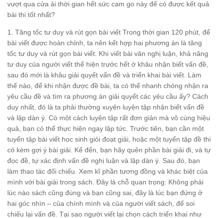
vượt qua cửa ải thời gian hết sức cam go này để có được kết quả
bài thi tốt nhất?
1. Tăng tốc tư duy và rút gọn bài viết Trong thời gian 120 phút, để
bài viết được hoàn chỉnh, ta nên kết hợp hai phương án là tăng
tốc tư duy và rút gọn bài viết. Khi viết bài văn nghị luận, khả năng
tư duy của người viết thể hiện trước hết ở khâu nhận biết vấn đề,
sau đó mới là khâu giải quyết vấn đề và triển khai bài viết. Làm
thế nào, để khi nhận được đề bài, ta có thể nhanh chóng nhận ra
yêu cầu đề và tìm ra phương án giải quyết các yêu cầu ấy? Cách
duy nhất, đó là ta phải thường xuyên luyện tập nhận biết vấn đề
và lập dàn ý. Có một cách luyện tập rất đơn giản mà vô cùng hiệu
quả, bạn có thể thực hiện ngay lập tức. Trước tiên, bạn cần một
tuyển tập bài viết học sinh giỏi đoạt giải, hoặc một tuyển tập đề thi
có kèm gợi ý bài giải. Kế đến, bạn hãy quên phần bài giải đi, và tự
đọc đề, tự xác định vấn đề nghị luận và lập dàn ý. Sau đó, bạn
làm thao tác đối chiếu. Xem kĩ phần tương đồng và khác biệt của
mình với bài giải trong sách. Đây là chỗ quan trọng: Không phải
lúc nào sách cũng đúng và bạn cũng sai, đây là lúc bạn đứng ở
hai góc nhìn – của chính mình và của người viết sách, để soi
chiếu lại vấn đề. Tại sao người viết lại chọn cách triển khai như