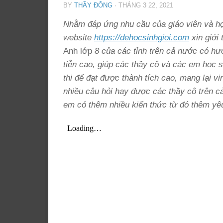
BY
THẦY ĐÔNG
·
THÁNG 3 22, 2021
Nhằm đáp ứng nhu cầu của giáo viên và học
website
https://dehocsinhgioi.com
xin giới 
Anh lớp
8 của các tỉnh trên cả nước có hướ
tiễn cao, giúp các thầy cô và các em học si
thi để đạt được thành tích cao, mang lại v
nhiều câu hỏi hay được các thầy cô trên c
em có thêm nhiều kiến thức từ đó thêm yêu