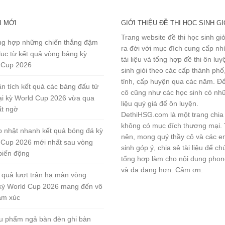
I MỚI
GIỚI THIỆU ĐỀ THI HỌC SINH GI
Trang website đề thi học sinh gi
g hợp những chiến thắng đậm
ra đời với mục đích cung cấp n
lục từ kết quả vòng bảng kỳ
tài liệu và tổng hợp đề thi ôn lu
 Cup 2026
sinh giỏi theo các cấp thành phố
tỉnh, cấp huyện qua các năm. Đ
n tích kết quả các bảng đấu tử
cô cũng như các học sinh có nhữ
tại kỳ World Cup 2026 vừa qua
liệu quý giá để ôn luyện.
ất ngờ
DethiHSG.com là một trang chia
không có mục đích thương mại.
 nhật nhanh kết quả bóng đá kỳ
nên, mong quý thầy cô và các e
 Cup 2026 mới nhất sau vòng
sinh góp ý, chia sẻ tài liệu để ch
biến động
tổng hợp làm cho nội dung pho
và đa dạng hơn. Cảm ơn.
 quả lượt trận hạ màn vòng
kỳ World Cup 2026 mang đến vô
ảm xúc
u phẩm ngả bàn đèn ghi bàn