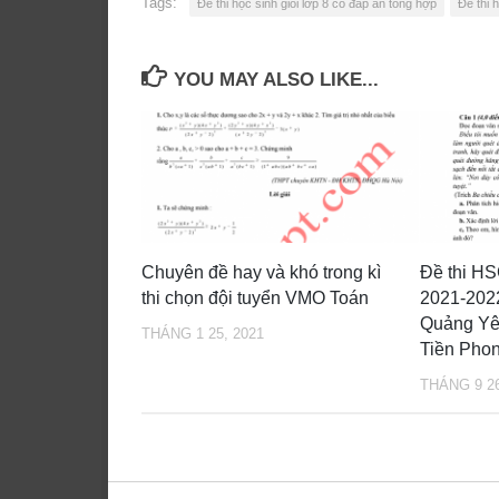
Tags:
Đề thi học sinh giỏi lớp 8 có đáp án tổng hợp
Đề thi 
YOU MAY ALSO LIKE...
Chuyên đề hay và khó trong kì
Đề thi H
thi chọn đội tuyển VMO Toán
2021-202
Quảng Y
THÁNG 1 25, 2021
Tiền Phon
THÁNG 9 26