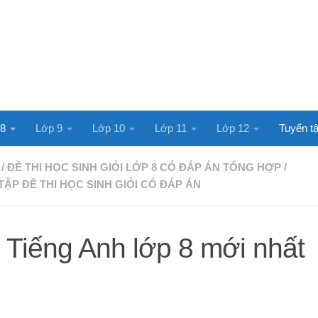
 8
Lớp 9
Lớp 10
Lớp 11
Lớp 12
Tuyển tậ
/
ĐỀ THI HỌC SINH GIỎI LỚP 8 CÓ ĐÁP ÁN TỔNG HỢP
/
TẬP ĐỀ THI HỌC SINH GIỎI CÓ ĐÁP ÁN
 Tiếng Anh lớp 8 mới nhất