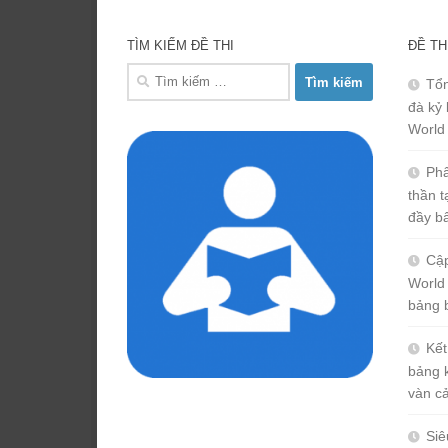
TÌM KIẾM ĐỀ THI
ĐỀ TH
Tìm
Tổn
kiếm
đà kỷ 
cho:
World
Phâ
thần 
đầy b
Cập
World
bảng 
Kết
bảng 
vàn c
Siê