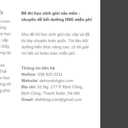
ỎI
Đề thi học sinh giỏi các môn -
chuyên đề bồi dưỡng HSG miễn phí
ỏi.com
hững
yện học
Kho đề thi học sinh giỏi các cấp và đề
, cấp
thi lớp chuyên toàn quốc. Tài liệu bồi
ể thầy
dưỡng kiến thức nâng cao, có lời giải
ng tài
chi tiết và hoàn toàn miễn phí.
 sẻ,
Thông tin liên hệ
 Thế
Hotline
: 038 820 2311
m học
Website:
dehocsinhgioi.com
úng tôi
Địa chỉ:
52 Ng. 177 P. Định Công,
ng phú
Định Công, Thanh Xuân, Hà Nội
Gmail:
dethihsg.com@gmail.com
vin88
 , 
game bài đổi thưởng
 , 
iwin68
 , 
Good88