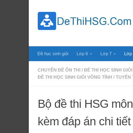
Skip to content
Đề học sinh giỏi
Lớp 6
Lớp 7
Lớp
CHUYÊN ĐỀ ÔN THI
/
ĐỀ THI HỌC SINH GIỎI
ĐỀ THI HỌC SINH GIỎI VÒNG TỈNH
/
TUYỂN 
Bộ đề thi HSG môn
kèm đáp án chi tiết