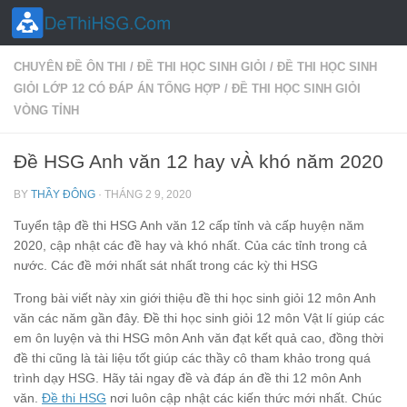
Skip to content
CHUYÊN ĐỀ ÔN THI
/
ĐỀ THI HỌC SINH GIỎI
/
ĐỀ THI HỌC SINH
GIỎI LỚP 12 CÓ ĐÁP ÁN TỔNG HỢP
/
ĐỀ THI HỌC SINH GIỎI
VÒNG TỈNH
Đề HSG Anh văn 12 hay vÀ khó năm 2020
BY
THẦY ĐÔNG
·
THÁNG 2 9, 2020
Tuyển tập đề thi HSG Anh văn 12 cấp tỉnh và cấp huyện năm
2020, cập nhật các đề hay và khó nhất. Của các tỉnh trong cả
nước. Các đề mới nhất sát nhất trong các kỳ thi HSG
Trong bài viết này xin giới thiệu đề thi học sinh giỏi 12 môn Anh
văn các năm gần đây. Đề thi học sinh giỏi 12 môn Vật lí giúp các
em ôn luyện và thi HSG môn Anh văn đạt kết quả cao, đồng thời
đề thi cũng là tài liệu tốt giúp các thầy cô tham khảo trong quá
trình dạy HSG. Hãy tải ngay đề và đáp án đề thi 12 môn Anh
văn.
Đề thi HSG
nơi luôn cập nhật các kiến thức mới nhất. Chúc