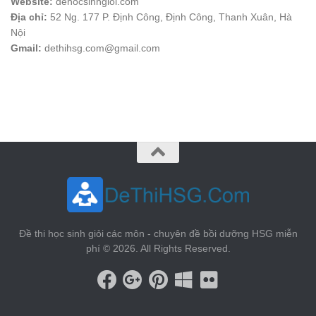
Website:
dehocsinhgioi.com
Địa chỉ:
52 Ng. 177 P. Định Công, Định Công, Thanh Xuân, Hà
Nội
Gmail:
dethihsg.com@gmail.com
vin88
 , 
game bài đổi thưởng
 , 
iwin68
 , 
Good88
Đề thi học sinh giỏi các môn - chuyên đề bồi dưỡng HSG miễn
phí © 2026. All Rights Reserved.