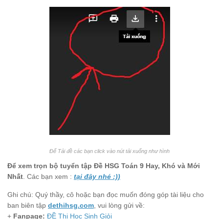
Để Tải đề các bạn click vào nút tải xuống như hình
Để xem trọn bộ tuyển tập Đề HSG Toán 9 Hay, Khó và Mới
Nhất
. Các bạn xem :
tại đây nhé :))
Ghi chú: Quý thầy, cô hoặc bạn đọc muốn đóng góp tài liệu cho
ban biên tập
dethihsg.com
, vui lòng gửi về:
+
Fanpage:
ĐỀ Thi Học Sinh Giỏi