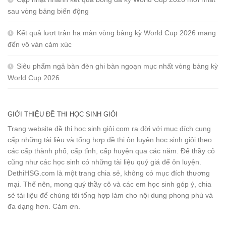
sau vòng bảng biến động
Kết quả lượt trận hạ màn vòng bảng kỳ World Cup 2026 mang
đến vô vàn cảm xúc
Siêu phẩm ngả bàn đèn ghi bàn ngoạn mục nhất vòng bảng kỳ
World Cup 2026
GIỚI THIỆU ĐỀ THI HỌC SINH GIỎI
Trang website đề thi học sinh giỏi.com ra đời với mục đích cung
cấp những tài liệu và tổng hợp đề thi ôn luyện học sinh giỏi theo
các cấp thành phố, cấp tỉnh, cấp huyện qua các năm. Để thầy cô
cũng như các học sinh có những tài liệu quý giá để ôn luyện.
DethiHSG.com là một trang chia sẻ, không có mục đích thương
mại. Thế nên, mong quý thầy cô và các em học sinh góp ý, chia
sẻ tài liệu để chúng tôi tổng hợp làm cho nội dung phong phú và
đa dạng hơn. Cảm ơn.