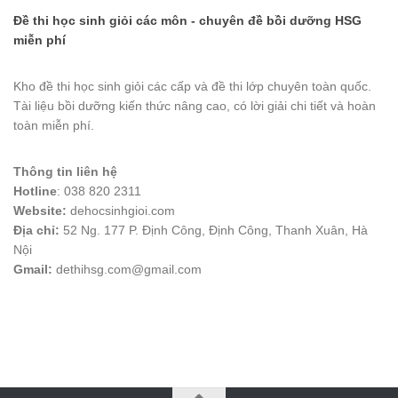
Đề thi học sinh giỏi các môn - chuyên đề bồi dưỡng HSG
miễn phí
Kho đề thi học sinh giỏi các cấp và đề thi lớp chuyên toàn quốc.
Tài liệu bồi dưỡng kiến thức nâng cao, có lời giải chi tiết và hoàn
toàn miễn phí.
Thông tin liên hệ
Hotline
: 038 820 2311
Website:
dehocsinhgioi.com
Địa chỉ:
52 Ng. 177 P. Định Công, Định Công, Thanh Xuân, Hà
Nội
Gmail:
dethihsg.com@gmail.com
vin88
 , 
game bài đổi thưởng
 , 
iwin68
 , 
Good88