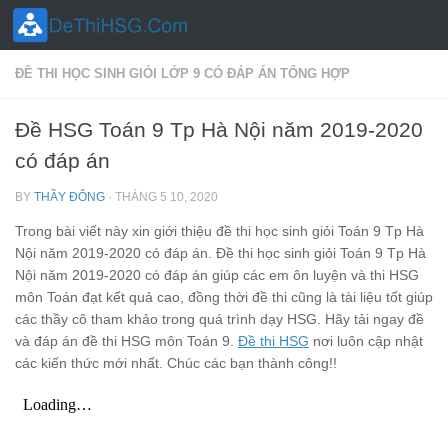
Skip to content
ĐỀ THI HỌC SINH GIỎI LỚP 9 CÓ ĐÁP ÁN TỔNG HỢP
Đề HSG Toán 9 Tp Hà Nội năm 2019-2020
có đáp án
BY
THẦY ĐÔNG
·
THÁNG 5 10, 2020
Trong bài viết này xin giới thiệu đề thi học sinh giỏi Toán 9 Tp Hà
Nội năm 2019-2020 có đáp án. Đề thi học sinh giỏi Toán 9 Tp Hà
Nội năm 2019-2020 có đáp án giúp các em ôn luyện và thi HSG
môn Toán đạt kết quả cao, đồng thời đề thi cũng là tài liệu tốt giúp
các thầy cô tham khảo trong quá trình dạy HSG. Hãy tải ngay đề
và đáp án đề thi HSG môn Toán 9.
Đề thi HSG
nơi luôn cập nhật
các kiến thức mới nhất. Chúc các bạn thành công!!