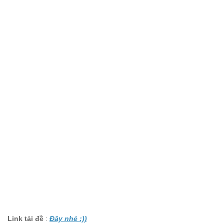
Link tải đề
:
Đây nhé :))