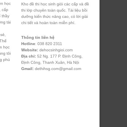
yện học
Kho đề thi học sinh giỏi các cấp và đề
, cấp
thi lớp chuyên toàn quốc. Tài liệu bồi
ể thầy
dưỡng kiến thức nâng cao, có lời giải
ng tài
chi tiết và hoàn toàn miễn phí.
 sẻ,
Thông tin liên hệ
 Thế
Hotline
: 038 820 2311
m học
Website:
dehocsinhgioi.com
úng tôi
Địa chỉ:
52 Ng. 177 P. Định Công,
ng phú
Định Công, Thanh Xuân, Hà Nội
Gmail:
dethihsg.com@gmail.com
vin88
 , 
game bài đổi thưởng
 , 
iwin68
 , 
Good88