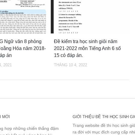
SG Ngữ văn 8 phòng
Đề kiểm tra học sinh giỏi năm
oằng Hóa năm 2018-
2021-2022 môn Tiếng Anh 6 số
áp án
15 có đáp án.
, 2021
THÁNG 10 4, 2022
I MỚI
GIỚI THIỆU ĐỀ THI HỌC SINH GI
Trang website đề thi học sinh gi
g hợp những chiến thắng đậm
ra đời với mục đích cung cấp n