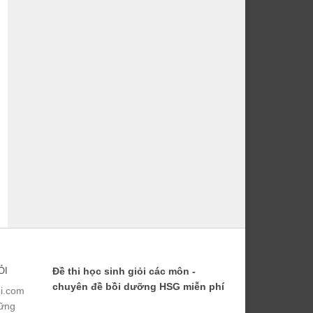
ỎI
Đề thi học sinh giỏi các môn -
chuyên đề bồi dưỡng HSG miễn phí
ỏi.com
hững