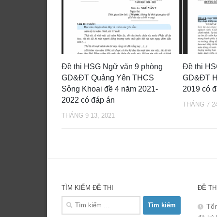
Đề thi HSG Ngữ văn 9 phòng
Đề thi H
GD&ĐT Quảng Yên THCS
GD&ĐT H
Sông Khoai đề 4 năm 2021-
2019 có đ
2022 có đáp án
THÁNG 7 24
THÁNG 9 13, 2021
TÌM KIẾM ĐỀ THI
ĐỀ TH
Tìm
Tổn
kiếm