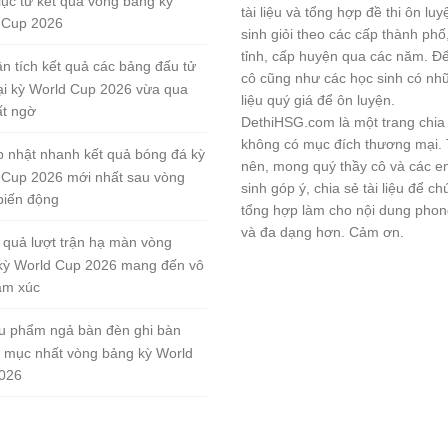
lục từ kết quả vòng bảng kỳ
tài liệu và tổng hợp đề thi ôn lu
 Cup 2026
sinh giỏi theo các cấp thành phố
tỉnh, cấp huyện qua các năm. Đ
n tích kết quả các bảng đấu tử
cô cũng như các học sinh có nhữ
tại kỳ World Cup 2026 vừa qua
liệu quý giá để ôn luyện.
ất ngờ
DethiHSG.com là một trang chia
không có mục đích thương mại.
 nhật nhanh kết quả bóng đá kỳ
nên, mong quý thầy cô và các e
 Cup 2026 mới nhất sau vòng
sinh góp ý, chia sẻ tài liệu để ch
biến động
tổng hợp làm cho nội dung pho
và đa dạng hơn. Cảm ơn.
 quả lượt trận hạ màn vòng
kỳ World Cup 2026 mang đến vô
ảm xúc
u phẩm ngả bàn đèn ghi bàn
 mục nhất vòng bảng kỳ World
026