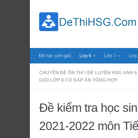
Skip to content
Đề học sinh giỏi
Lớp 6
Lớp 7
Lớp
CHUYÊN ĐỀ ÔN THI
/
ĐỀ LUYỆN HSG ANH 6
GIỎI LỚP 6 CÓ ĐÁP ÁN TỔNG HỢP
Đề kiểm tra học si
2021-2022 môn Tiế