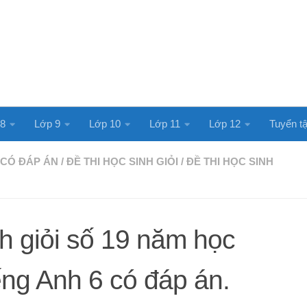
 8
Lớp 9
Lớp 10
Lớp 11
Lớp 12
Tuyển tậ
 CÓ ĐÁP ÁN
/
ĐỀ THI HỌC SINH GIỎI
/
ĐỀ THI HỌC SINH
nh giỏi số 19 năm học
ng Anh 6 có đáp án.