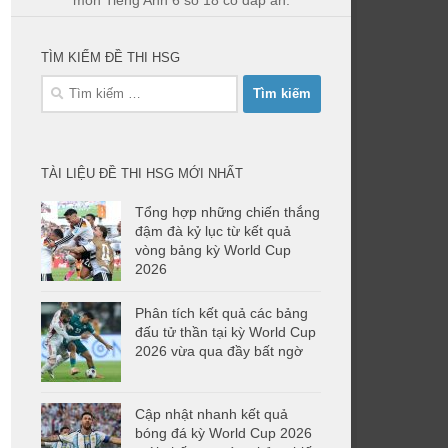
môn Tiếng Anh 6 số 18 có đáp án.
TÌM KIẾM ĐỀ THI HSG
Tìm
kiếm
cho:
TÀI LIỆU ĐỀ THI HSG MỚI NHẤT
Tổng hợp những chiến thắng
đậm đà kỷ lục từ kết quả
vòng bảng kỳ World Cup
2026
Phân tích kết quả các bảng
đấu tử thần tại kỳ World Cup
2026 vừa qua đầy bất ngờ
Cập nhật nhanh kết quả
bóng đá kỳ World Cup 2026