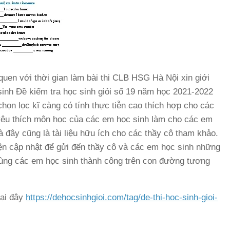
uen với thời gian làm bài thi CLB HSG Hà Nội xin giới
sinh Đề kiểm tra học sinh giỏi số 19 năm học 2021-2022
họn lọc kĩ càng có tính thực tiễn cao thích hợp cho các
yêu thích môn học của các em học sinh làm cho các em
đây cũng là tài liệu hữu ích cho các thầy cô tham khảo.
n cập nhật để gửi đến thầy cô và các em học sinh những
ô cùng các em học sinh thành công trên con đường tương
tại đây
https://dehocsinhgioi.com/tag/de-thi-hoc-sinh-gioi-