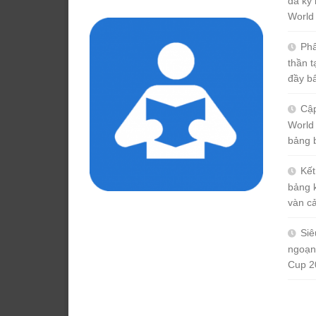
đà kỷ 
cho:
World
Phâ
thần 
đầy b
Cập
World
bảng 
Kết
bảng 
vàn c
Siê
ngoạn
Cup 2