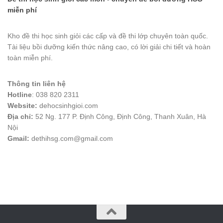
miễn phí
Kho đề thi học sinh giỏi các cấp và đề thi lớp chuyên toàn quốc.
Tài liệu bồi dưỡng kiến thức nâng cao, có lời giải chi tiết và hoàn
toàn miễn phí.
Thông tin liên hệ
Hotline
: 038 820 2311
Website:
dehocsinhgioi.com
Địa chỉ:
52 Ng. 177 P. Định Công, Định Công, Thanh Xuân, Hà
Nội
Gmail:
dethihsg.com@gmail.com
vin88
 , 
game bài đổi thưởng
 , 
iwin68
 , 
Good88