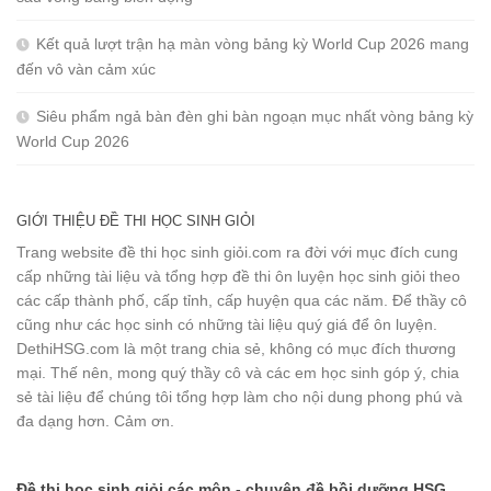
Kết quả lượt trận hạ màn vòng bảng kỳ World Cup 2026 mang
đến vô vàn cảm xúc
Siêu phẩm ngả bàn đèn ghi bàn ngoạn mục nhất vòng bảng kỳ
World Cup 2026
GIỚI THIỆU ĐỀ THI HỌC SINH GIỎI
Trang website đề thi học sinh giỏi.com ra đời với mục đích cung
cấp những tài liệu và tổng hợp đề thi ôn luyện học sinh giỏi theo
các cấp thành phố, cấp tỉnh, cấp huyện qua các năm. Để thầy cô
cũng như các học sinh có những tài liệu quý giá để ôn luyện.
DethiHSG.com là một trang chia sẻ, không có mục đích thương
mại. Thế nên, mong quý thầy cô và các em học sinh góp ý, chia
sẻ tài liệu để chúng tôi tổng hợp làm cho nội dung phong phú và
đa dạng hơn. Cảm ơn.
Đề thi học sinh giỏi các môn - chuyên đề bồi dưỡng HSG