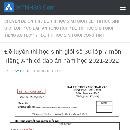
Skip to content
CHUYÊN ĐỀ ÔN THI
/
ĐỀ THI HỌC SINH GIỎI
/
ĐỀ THI HỌC SINH
GIỎI LỚP 7 CÓ ĐÁP ÁN TỔNG HỢP
/
ĐỀ THI HỌC SINH GIỎI
TIẾNG ANH LỚP 7
/
ĐỀ THI HỌC SINH GIỎI VÒNG TỈNH
Đề luyện thi học sinh giỏi số 30 lớp 7 môn
Tiếng Anh có đáp án năm học 2021-2022.
BY
THẦY ĐÔNG
·
THÁNG 10 1, 2022