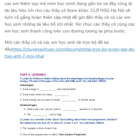
các em thêm say mê môn học mình đang gắn bó và đây cũng là
tài liệu hữu ích cho các thầy cô tham khảo. CLB HSG Hà Nội sẽ
luôn cố gắng hoàn thiện cập nhật để gửi đến thầy cô và các em
học sinh những tài liệu bổ ích nhất. Xin chúc các thầy cô cùng các
em học sinh thành công trên con đường tương lai phía trước.
Mời các thầy cô và các em học sinh tải trọn bộ đề tại
đây
https://chuyenanhvan.com/document/tai-tron-bo-tuyen-tap-de-
hsg-anh-7-moi-nhat