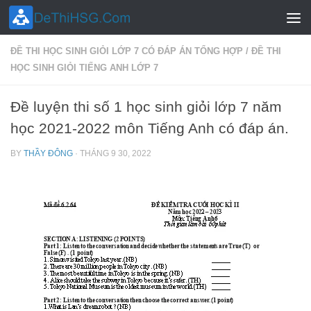
Skip to content
ĐỀ THI HỌC SINH GIỎI LỚP 7 CÓ ĐÁP ÁN TỔNG HỢP
/
ĐỀ THI
HỌC SINH GIỎI TIẾNG ANH LỚP 7
Đề luyện thi số 1 học sinh giỏi lớp 7 năm
học 2021-2022 môn Tiếng Anh có đáp án.
BY
THẦY ĐÔNG
·
THÁNG 9 30, 2022