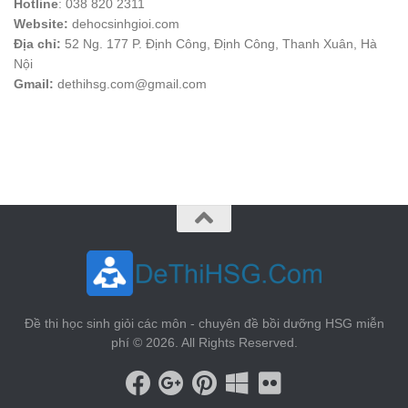
Hotline
: 038 820 2311
Website:
dehocsinhgioi.com
Địa chỉ:
52 Ng. 177 P. Định Công, Định Công, Thanh Xuân, Hà
Nội
Gmail:
dethihsg.com@gmail.com
vin88
 , 
game bài đổi thưởng
 , 
iwin68
 , 
Good88
Đề thi học sinh giỏi các môn - chuyên đề bồi dưỡng HSG miễn
phí © 2026. All Rights Reserved.