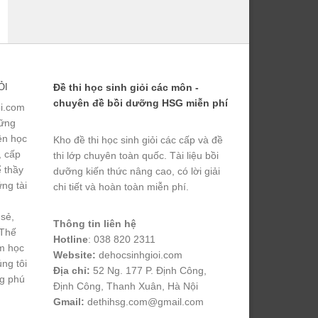
ỎI
Đề thi học sinh giỏi các môn -
chuyên đề bồi dưỡng HSG miễn phí
ỏi.com
hững
yện học
Kho đề thi học sinh giỏi các cấp và đề
, cấp
thi lớp chuyên toàn quốc. Tài liệu bồi
ể thầy
dưỡng kiến thức nâng cao, có lời giải
ng tài
chi tiết và hoàn toàn miễn phí.
 sẻ,
Thông tin liên hệ
 Thế
Hotline
: 038 820 2311
m học
Website:
dehocsinhgioi.com
úng tôi
Địa chỉ:
52 Ng. 177 P. Định Công,
ng phú
Định Công, Thanh Xuân, Hà Nội
Gmail:
dethihsg.com@gmail.com