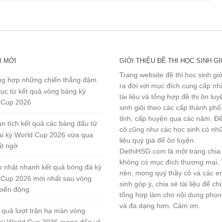
I MỚI
GIỚI THIỆU ĐỀ THI HỌC SINH GI
Trang website đề thi học sinh gi
g hợp những chiến thắng đậm
ra đời với mục đích cung cấp n
lục từ kết quả vòng bảng kỳ
tài liệu và tổng hợp đề thi ôn lu
 Cup 2026
sinh giỏi theo các cấp thành phố
tỉnh, cấp huyện qua các năm. Đ
n tích kết quả các bảng đấu tử
cô cũng như các học sinh có nhữ
tại kỳ World Cup 2026 vừa qua
liệu quý giá để ôn luyện.
ất ngờ
DethiHSG.com là một trang chia
không có mục đích thương mại.
 nhật nhanh kết quả bóng đá kỳ
nên, mong quý thầy cô và các e
 Cup 2026 mới nhất sau vòng
sinh góp ý, chia sẻ tài liệu để ch
biến động
tổng hợp làm cho nội dung pho
và đa dạng hơn. Cảm ơn.
 quả lượt trận hạ màn vòng