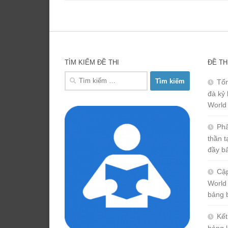
TÌM KIẾM ĐỀ THI
ĐỀ TH
Tìm
Tổn
kiếm
đà kỷ 
cho:
World
Phâ
thần 
đầy b
Cập
World
bảng 
Kết