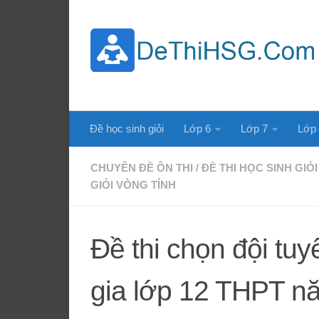
Skip to content
Đề học sinh giỏi
Lớp 6
Lớp 7
Lớp
CHUYÊN ĐỀ ÔN THI
/
ĐỀ THI HỌC SINH GIỎI
GIỎI VÒNG TỈNH
Đề thi chọn đội tu
gia lớp 12 THPT 