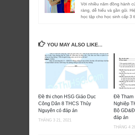
Với nhiều năm đồng hành cù
ràng, dễ hiểu và gần gũi. Hi
học tập cho học sinh cấp 3 t
YOU MAY ALSO LIKE...
Đề thi chọn HSG Giáo Dục
Đề Tham 
Công Dân 8 THCS Thủy
Nghiệp T
Nguyên có đáp án
Bộ GD&ĐT
đáp án
THÁNG 3 21, 2021
THÁNG 4 28