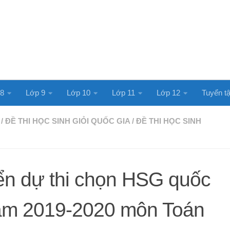
 8
Lớp 9
Lớp 10
Lớp 11
Lớp 12
Tuyển tậ
/
ĐỀ THI HỌC SINH GIỎI QUỐC GIA
/
ĐỀ THI HỌC SINH
yển dự thi chọn HSG quốc
năm 2019-2020 môn Toán