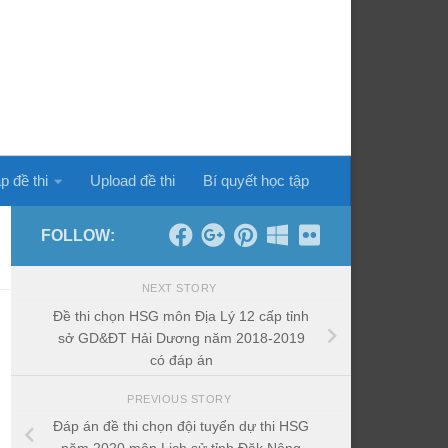
p đề thi
Upload đề thi
Bí quyết học tập
FOLLOW:
NEXT STORY
Đề thi chọn HSG môn Địa Lý 12 cấp tỉnh
sở GD&ĐT Hải Dương năm 2018-2019
có đáp án
PREVIOUS STORY
Đáp án đề thi chọn đội tuyển dự thi HSG