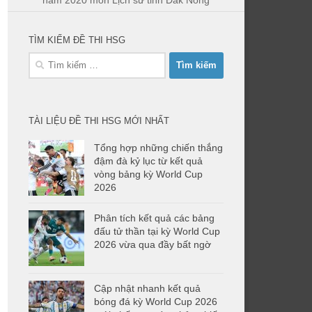
năm 2020 môn Lịch sử tỉnh Đăk Nông
TÌM KIẾM ĐỀ THI HSG
Tìm
kiếm
cho:
TÀI LIỆU ĐỀ THI HSG MỚI NHẤT
Tổng hợp những chiến thắng
đậm đà kỷ lục từ kết quả
vòng bảng kỳ World Cup
2026
Phân tích kết quả các bảng
đấu tử thần tại kỳ World Cup
2026 vừa qua đầy bất ngờ
Cập nhật nhanh kết quả
bóng đá kỳ World Cup 2026