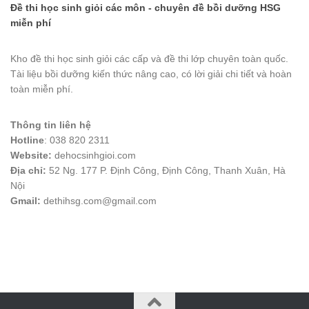
Đề thi học sinh giỏi các môn - chuyên đề bồi dưỡng HSG
miễn phí
Kho đề thi học sinh giỏi các cấp và đề thi lớp chuyên toàn quốc.
Tài liệu bồi dưỡng kiến thức nâng cao, có lời giải chi tiết và hoàn
toàn miễn phí.
Thông tin liên hệ
Hotline
: 038 820 2311
Website:
dehocsinhgioi.com
Địa chỉ:
52 Ng. 177 P. Định Công, Định Công, Thanh Xuân, Hà
Nội
Gmail:
dethihsg.com@gmail.com
vin88
 , 
game bài đổi thưởng
 , 
iwin68
 , 
Good88