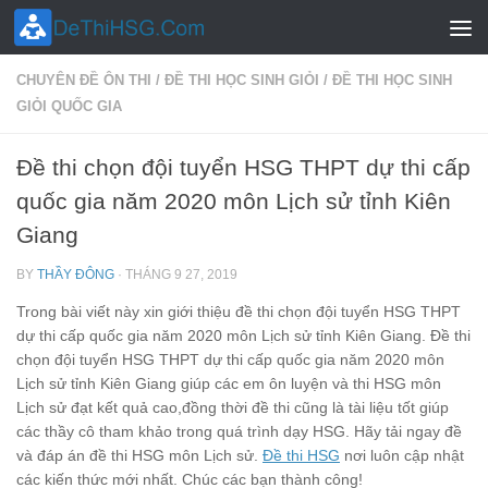
Skip to content
CHUYÊN ĐỀ ÔN THI
/
ĐỀ THI HỌC SINH GIỎI
/
ĐỀ THI HỌC SINH
GIỎI QUỐC GIA
Đề thi chọn đội tuyển HSG THPT dự thi cấp
quốc gia năm 2020 môn Lịch sử tỉnh Kiên
Giang
BY
THẦY ĐÔNG
·
THÁNG 9 27, 2019
Trong bài viết này xin giới thiệu đề thi chọn đội tuyển HSG THPT
dự thi cấp quốc gia năm 2020 môn Lịch sử tỉnh Kiên Giang. Đề thi
chọn đội tuyển HSG THPT dự thi cấp quốc gia năm 2020 môn
Lịch sử tỉnh Kiên Giang giúp các em ôn luyện và thi HSG môn
Lịch sử đạt kết quả cao,đồng thời đề thi cũng là tài liệu tốt giúp
các thầy cô tham khảo trong quá trình dạy HSG. Hãy tải ngay đề
và đáp án đề thi HSG môn Lịch sử.
Đề thi HSG
nơi luôn cập nhật
các kiến thức mới nhất. Chúc các bạn thành công!