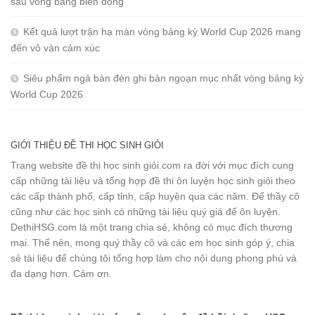
sau vòng bảng biến động
Kết quả lượt trận hạ màn vòng bảng kỳ World Cup 2026 mang
đến vô vàn cảm xúc
Siêu phẩm ngả bàn đèn ghi bàn ngoạn mục nhất vòng bảng kỳ
World Cup 2026
GIỚI THIỆU ĐỀ THI HỌC SINH GIỎI
Trang website đề thi học sinh giỏi.com ra đời với mục đích cung
cấp những tài liệu và tổng hợp đề thi ôn luyện học sinh giỏi theo
các cấp thành phố, cấp tỉnh, cấp huyện qua các năm. Để thầy cô
cũng như các học sinh có những tài liệu quý giá để ôn luyện.
DethiHSG.com là một trang chia sẻ, không có mục đích thương
mại. Thế nên, mong quý thầy cô và các em học sinh góp ý, chia
sẻ tài liệu để chúng tôi tổng hợp làm cho nội dung phong phú và
đa dạng hơn. Cảm ơn.