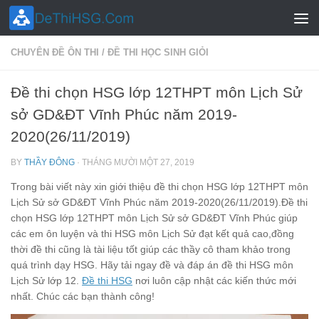
Skip to content
CHUYÊN ĐỀ ÔN THI
/
ĐỀ THI HỌC SINH GIỎI
Đề thi chọn HSG lớp 12THPT môn Lịch Sử
sở GD&ĐT Vĩnh Phúc năm 2019-
2020(26/11/2019)
BY
THẦY ĐÔNG
·
THÁNG MƯỜI MỘT 27, 2019
Trong bài viết này xin giới thiệu đề thi chọn HSG lớp 12THPT môn
Lịch Sử sở GD&ĐT Vĩnh Phúc năm 2019-2020(26/11/2019).Đề thi
chọn HSG lớp 12THPT môn Lịch Sử sở GD&ĐT Vĩnh Phúc giúp
các em ôn luyện và thi HSG môn Lịch Sử đạt kết quả cao,đồng
thời đề thi cũng là tài liệu tốt giúp các thầy cô tham khảo trong
quá trình dạy HSG. Hãy tải ngay đề và đáp án đề thi HSG môn
Lịch Sử lớp 12.
Đề thi HSG
nơi luôn cập nhật các kiến thức mới
nhất. Chúc các bạn thành công!