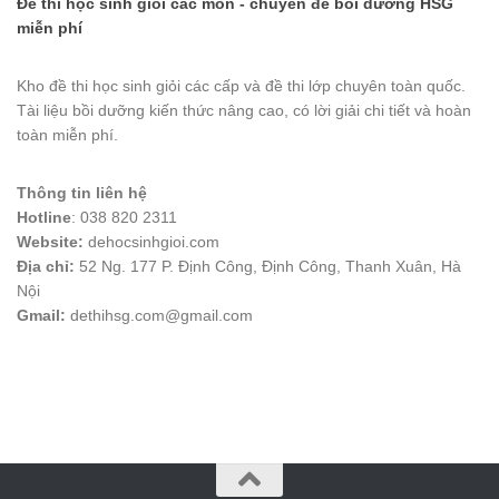
Đề thi học sinh giỏi các môn - chuyên đề bồi dưỡng HSG
miễn phí
Kho đề thi học sinh giỏi các cấp và đề thi lớp chuyên toàn quốc.
Tài liệu bồi dưỡng kiến thức nâng cao, có lời giải chi tiết và hoàn
toàn miễn phí.
Thông tin liên hệ
Hotline
: 038 820 2311
Website:
dehocsinhgioi.com
Địa chỉ:
52 Ng. 177 P. Định Công, Định Công, Thanh Xuân, Hà
Nội
Gmail:
dethihsg.com@gmail.com
vin88
 , 
game bài đổi thưởng
 , 
iwin68
 , 
Good88