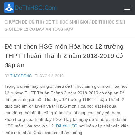
Skip to content
CHUYÊN ĐỀ ÔN THI
/
ĐỀ THI HỌC SINH GIỎI
/
ĐỀ THI HỌC SINH
GIỎI LỚP 12 CÓ ĐÁP ÁN TỔNG HỢP
Đề thi chọn HSG môn Hóa học 12 trường
THPT Thuận Thành 2 năm 2018-2019 có
đáp án
BY
THẦY ĐÔNG
·
THÁNG 9 8, 2019
Trong bài viết này xin giới thiệu đề thi học sinh giỏi môn Hóa học
12 trường THPT Thuận Thành 2 năm 2018-2019 có đáp án.Đề
thi học sinh giỏi môn Hóa học 12 trường THPT Thuận Thành 2
giúp các em ôn luyện và thi HSG môn Hóa học đạt kết quả
cao,đồng thời đề thi cũng là tài liệu tốt giúp các thầy cô tham
khảo trong quá trình dạy HSG. Hãy tải ngay đề và đáp án đề thi
HSG môn Hóa học lớp 12.
Đề thi HSG
nơi luôn cập nhật các kiến
thức mới nhất. Chúc các bạn thành công