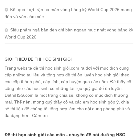
Kết quả lượt trận hạ màn vòng bảng kỳ World Cup 2026 mang
đến vô vàn cảm xúc
Siêu phẩm ngả bàn đèn ghi bàn ngoạn mục nhất vòng bảng kỳ
World Cup 2026
GIỚI THIỆU ĐỀ THI HỌC SINH GIỎI
Trang website đề thi học sinh giỏi.com ra đời với mục đích cung
cấp những tài liệu và tổng hợp đề thi ôn luyện học sinh giỏi theo
các cấp thành phố, cấp tỉnh, cấp huyện qua các năm. Để thầy cô
cũng như các học sinh có những tài liệu quý giá để ôn luyện.
DethiHSG.com là một trang chia sẻ, không có mục đích thương
mại. Thế nên, mong quý thầy cô và các em học sinh góp ý, chia
sẻ tài liệu để chúng tôi tổng hợp làm cho nội dung phong phú và
đa dạng hơn. Cảm ơn.
Đề thi học sinh giỏi các môn - chuyên đề bồi dưỡng HSG