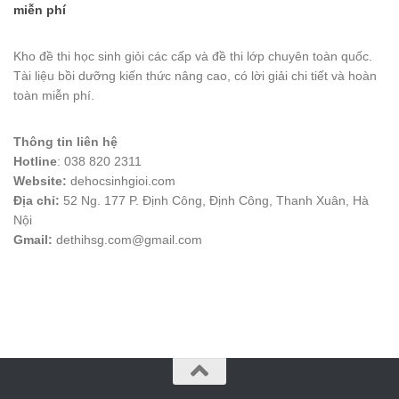
miễn phí
Kho đề thi học sinh giỏi các cấp và đề thi lớp chuyên toàn quốc.
Tài liệu bồi dưỡng kiến thức nâng cao, có lời giải chi tiết và hoàn
toàn miễn phí.
Thông tin liên hệ
Hotline
: 038 820 2311
Website:
dehocsinhgioi.com
Địa chỉ:
52 Ng. 177 P. Định Công, Định Công, Thanh Xuân, Hà
Nội
Gmail:
dethihsg.com@gmail.com
vin88
 , 
game bài đổi thưởng
 , 
iwin68
 , 
Good88