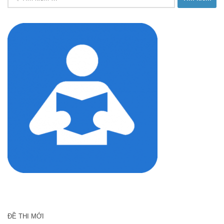
kiếm
cho:
ĐỀ THI MỚI