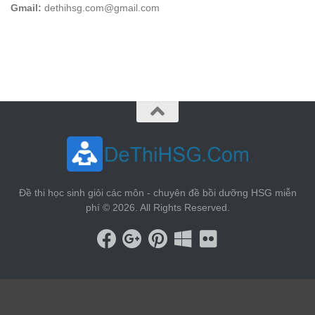
Gmail:
dethihsg.com@gmail.com
vin88
 , 
game bài đổi thưởng
 , 
iwin68
 , 
Good88
Đề thi học sinh giỏi các môn - chuyên đề bồi dưỡng HSG miễn
phí © 2026. All Rights Reserved.