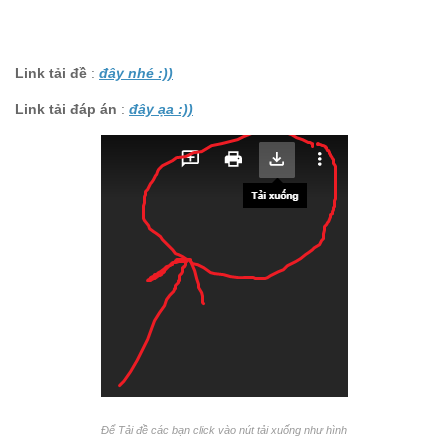
Link tải đề
:
đây nhé :))
Link tải đáp án
:
đây ạa :))
Để Tải đề các bạn click vào nút tải xuống như hình