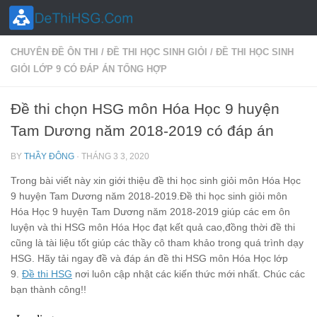
Skip to content
CHUYÊN ĐỀ ÔN THI
/
ĐỀ THI HỌC SINH GIỎI
/
ĐỀ THI HỌC SINH
GIỎI LỚP 9 CÓ ĐÁP ÁN TỔNG HỢP
Đề thi chọn HSG môn Hóa Học 9 huyện
Tam Dương năm 2018-2019 có đáp án
BY
THẦY ĐÔNG
·
THÁNG 3 3, 2020
Trong bài viết này xin giới thiệu đề thi học sinh giỏi môn Hóa Học
9 huyện Tam Dương năm 2018-2019.Đề thi học sinh giỏi môn
Hóa Học 9 huyện Tam Dương năm 2018-2019 giúp các em ôn
luyện và thi HSG môn Hóa Học đạt kết quả cao,đồng thời đề thi
cũng là tài liệu tốt giúp các thầy cô tham khảo trong quá trình dạy
HSG. Hãy tải ngay đề và đáp án đề thi HSG môn Hóa Học lớp
9.
Đề thi HSG
nơi luôn cập nhật các kiến thức mới nhất. Chúc các
bạn thành công!!