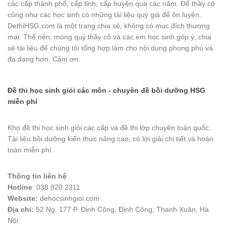
các cấp thành phố, cấp tỉnh, cấp huyện qua các năm. Để thầy cô
cũng như các học sinh có những tài liệu quý giá để ôn luyện.
DethiHSG.com là một trang chia sẻ, không có mục đích thương
mại. Thế nên, mong quý thầy cô và các em học sinh góp ý, chia
sẻ tài liệu để chúng tôi tổng hợp làm cho nội dung phong phú và
đa dạng hơn. Cảm ơn.
Đề thi học sinh giỏi các môn - chuyên đề bồi dưỡng HSG
miễn phí
Kho đề thi học sinh giỏi các cấp và đề thi lớp chuyên toàn quốc.
Tài liệu bồi dưỡng kiến thức nâng cao, có lời giải chi tiết và hoàn
toàn miễn phí.
Thông tin liên hệ
Hotline
: 038 820 2311
Website:
dehocsinhgioi.com
Địa chỉ:
52 Ng. 177 P. Định Công, Định Công, Thanh Xuân, Hà
Nội