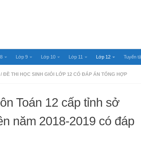
 8
Lớp 9
Lớp 10
Lớp 11
Lớp 12
Tuyển tậ
/
ĐỀ THI HỌC SINH GIỎI LỚP 12 CÓ ĐÁP ÁN TỔNG HỢP
ôn Toán 12 cấp tỉnh sở
n năm 2018-2019 có đáp