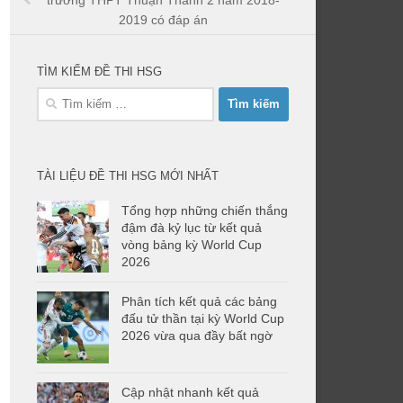
trường THPT Thuận Thành 2 năm 2018-
2019 có đáp án
TÌM KIẾM ĐỀ THI HSG
Tìm
kiếm
cho:
TÀI LIỆU ĐỀ THI HSG MỚI NHẤT
Tổng hợp những chiến thắng
đậm đà kỷ lục từ kết quả
vòng bảng kỳ World Cup
2026
Phân tích kết quả các bảng
đấu tử thần tại kỳ World Cup
2026 vừa qua đầy bất ngờ
Cập nhật nhanh kết quả