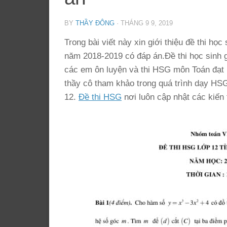
BY
THẦY ĐÔNG
·
THÁNG 9 9, 2019
Trong bài viết này xin giới thiệu đề thi h
năm 2018-2019 có đáp án.Đề thi học sinh 
các em ôn luyện và thi HSG môn Toán đạt kế
thầy cô tham khảo trong quá trình dạy HS
12.
Đề thi HSG
nơi luôn cập nhật các kiến