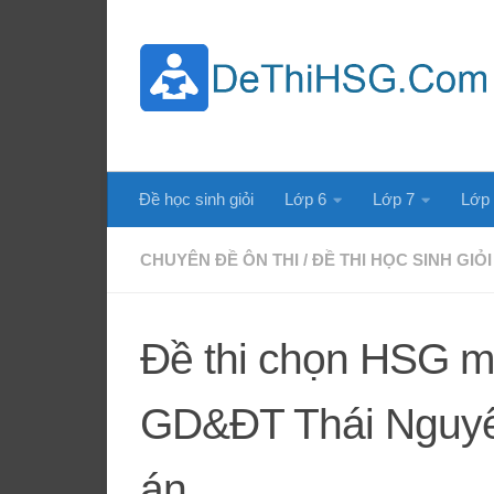
Skip to content
Đề học sinh giỏi
Lớp 6
Lớp 7
Lớp
CHUYÊN ĐỀ ÔN THI
/
ĐỀ THI HỌC SINH GIỎI
Đề thi chọn HSG m
GD&ĐT Thái Nguyê
án