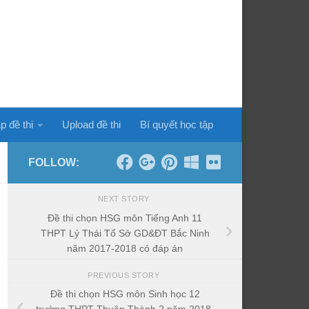
p đề thi
Upload đề thi
Bí quyết học tập
FOLLOW:
NEXT STORY
Đề thi chọn HSG môn Tiếng Anh 11
THPT Lý Thái Tổ Sở GD&ĐT Bắc Ninh
năm 2017-2018 có đáp án
PREVIOUS STORY
Đề thi chọn HSG môn Sinh học 12