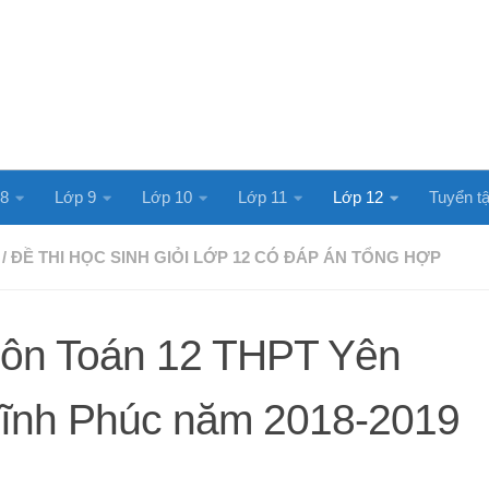
 8
Lớp 9
Lớp 10
Lớp 11
Lớp 12
Tuyển tậ
/
ĐỀ THI HỌC SINH GIỎI LỚP 12 CÓ ĐÁP ÁN TỔNG HỢP
môn Toán 12 THPT Yên
ĩnh Phúc năm 2018-2019