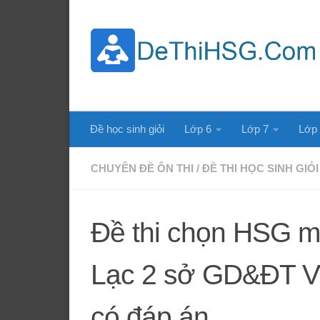
Skip to content
Đề học sinh giỏi
Lớp 6
Lớp 7
Lớp
CHUYÊN ĐỀ ÔN THI
/
ĐỀ THI HỌC SINH GIỎI
Đề thi chọn HSG 
Lạc 2 sở GD&ĐT V
có đáp án