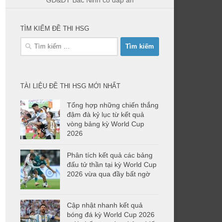
GD&ĐT Bắc Ninh có đáp án
TÌM KIẾM ĐỀ THI HSG
Tìm
kiếm
cho:
TÀI LIỆU ĐỀ THI HSG MỚI NHẤT
Tổng hợp những chiến thắng
đậm đà kỷ lục từ kết quả
vòng bảng kỳ World Cup
2026
Phân tích kết quả các bảng
đấu tử thần tại kỳ World Cup
2026 vừa qua đầy bất ngờ
Cập nhật nhanh kết quả
bóng đá kỳ World Cup 2026