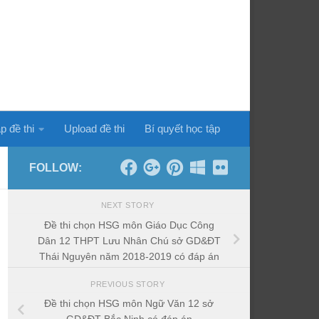
p đề thi
Upload đề thi
Bí quyết học tập
FOLLOW:
NEXT STORY
Đề thi chọn HSG môn Giáo Dục Công
Dân 12 THPT Lưu Nhân Chú sở GD&ĐT
Thái Nguyên năm 2018-2019 có đáp án
PREVIOUS STORY
Đề thi chọn HSG môn Ngữ Văn 12 sở