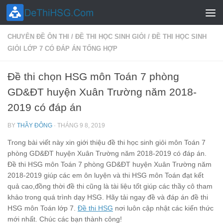
Skip to content
CHUYÊN ĐỀ ÔN THI
/
ĐỀ THI HỌC SINH GIỎI
/
ĐỀ THI HỌC SINH
GIỎI LỚP 7 CÓ ĐÁP ÁN TỔNG HỢP
Đề thi chọn HSG môn Toán 7 phòng
GD&ĐT huyện Xuân Trường năm 2018-
2019 có đáp án
BY
THẦY ĐÔNG
·
THÁNG 9 8, 2019
Trong bài viết này xin giới thiệu đề thi học sinh giỏi môn Toán 7
phòng GD&ĐT huyện Xuân Trường năm 2018-2019 có đáp án.
Đề thi HSG môn Toán 7 phòng GD&ĐT huyện Xuân Trường năm
2018-2019 giúp các em ôn luyện và thi HSG môn Toán đạt kết
quả cao,đồng thời đề thi cũng là tài liệu tốt giúp các thầy cô tham
khảo trong quá trình dạy HSG. Hãy tải ngay đề và đáp án đề thi
HSG môn Toán lớp 7.
Đề thi HSG
nơi luôn cập nhật các kiến thức
mới nhất. Chúc các bạn thành công!