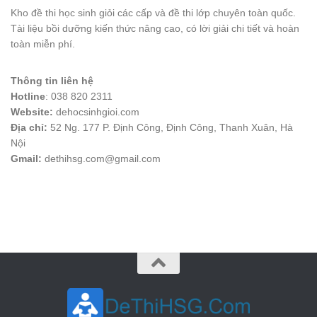
Kho đề thi học sinh giỏi các cấp và đề thi lớp chuyên toàn quốc.
Tài liệu bồi dưỡng kiến thức nâng cao, có lời giải chi tiết và hoàn
toàn miễn phí.
Thông tin liên hệ
Hotline
: 038 820 2311
Website:
dehocsinhgioi.com
Địa chỉ:
52 Ng. 177 P. Định Công, Định Công, Thanh Xuân, Hà
Nội
Gmail:
dethihsg.com@gmail.com
vin88
 , 
game bài đổi thưởng
 , 
iwin68
 , 
Good88