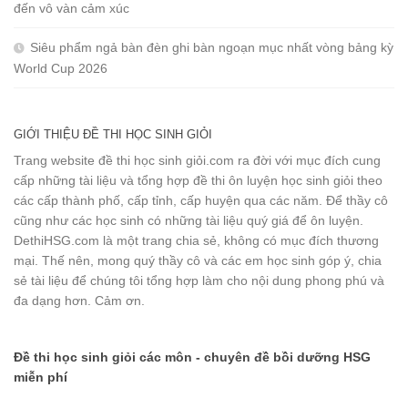
đến vô vàn cảm xúc
Siêu phẩm ngả bàn đèn ghi bàn ngoạn mục nhất vòng bảng kỳ
World Cup 2026
GIỚI THIỆU ĐỀ THI HỌC SINH GIỎI
Trang website đề thi học sinh giỏi.com ra đời với mục đích cung
cấp những tài liệu và tổng hợp đề thi ôn luyện học sinh giỏi theo
các cấp thành phố, cấp tỉnh, cấp huyện qua các năm. Để thầy cô
cũng như các học sinh có những tài liệu quý giá để ôn luyện.
DethiHSG.com là một trang chia sẻ, không có mục đích thương
mại. Thế nên, mong quý thầy cô và các em học sinh góp ý, chia
sẻ tài liệu để chúng tôi tổng hợp làm cho nội dung phong phú và
đa dạng hơn. Cảm ơn.
Đề thi học sinh giỏi các môn - chuyên đề bồi dưỡng HSG
miễn phí