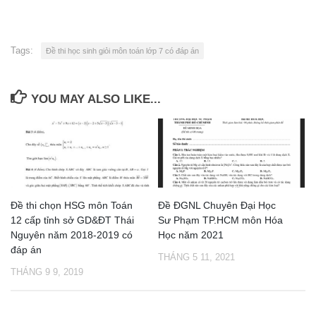
Tags:
Đề thi học sinh giỏi môn toán lớp 7 có đáp án
YOU MAY ALSO LIKE...
Đề thi chọn HSG môn Toán
Đề ĐGNL Chuyên Đại Học
12 cấp tỉnh sở GD&ĐT Thái
Sư Phạm TP.HCM môn Hóa
Nguyên năm 2018-2019 có
Học năm 2021
đáp án
THÁNG 5 11, 2021
THÁNG 9 9, 2019