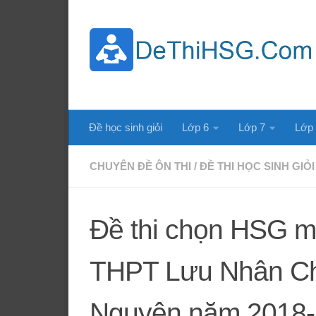
Skip to content
Đề học sinh giỏi
Lớp 6
Lớp 7
Lớp
CHUYÊN ĐỀ ÔN THI
/
ĐỀ THI HỌC SINH GIỎI
Đề thi chọn HSG m
THPT Lưu Nhân C
Nguyên năm 2018-