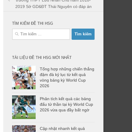
trường THPT Lưu Nhân Chú năm 2018-
2019 Sở GD&ĐT Thái Nguyên có đáp án
TÌM KIẾM ĐỀ THI HSG
Tìm
kiếm
cho:
TÀI LIỆU ĐỀ THI HSG MỚI NHẤT
Tổng hợp những chiến thắng
đậm đà kỷ lục từ kết quả
vòng bảng kỳ World Cup
2026
Phân tích kết quả các bảng
đấu tử thần tại kỳ World Cup
2026 vừa qua đầy bất ngờ
Cập nhật nhanh kết quả