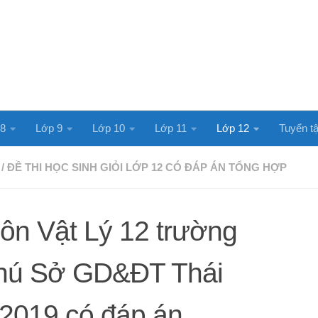
 8
Lớp 9
Lớp 10
Lớp 11
Lớp 12
Tuyển tậ
/
ĐỀ THI HỌC SINH GIỎI LỚP 12 CÓ ĐÁP ÁN TỔNG HỢP
ôn Vật Lý 12 trường
hú Sở GD&ĐT Thái
2019 có đáp án