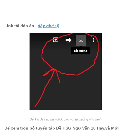
Link tải đáp án
:
đây nhé :))
Để Tải đề các bạn click vào nút tải xuống như hình
Để xem trọn bộ tuyển tập Đề HSG Ngữ Văn 10 Hay,và Mới