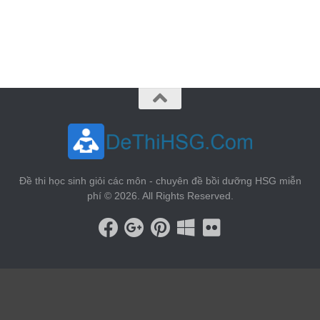
vin88
 , 
game bài đổi thưởng
 , 
iwin68
 , 
Good88
Đề thi học sinh giỏi các môn - chuyên đề bồi dưỡng HSG miễn
phí © 2026. All Rights Reserved.