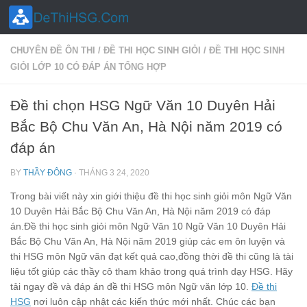
Skip to content
CHUYÊN ĐỀ ÔN THI
/
ĐỀ THI HỌC SINH GIỎI
/
ĐỀ THI HỌC SINH
GIỎI LỚP 10 CÓ ĐÁP ÁN TỔNG HỢP
Đề thi chọn HSG Ngữ Văn 10 Duyên Hải
Bắc Bộ Chu Văn An, Hà Nội năm 2019 có
đáp án
BY
THẦY ĐÔNG
·
THÁNG 3 24, 2020
Trong bài viết này xin giới thiệu đề thi học sinh giỏi môn Ngữ Văn
10 Duyên Hải Bắc Bộ Chu Văn An, Hà Nội năm 2019 có đáp
án.Đề thi học sinh giỏi môn Ngữ Văn 10 Ngữ Văn 10 Duyên Hải
Bắc Bộ Chu Văn An, Hà Nội năm 2019 giúp các em ôn luyện và
thi HSG môn Ngữ văn đạt kết quả cao,đồng thời đề thi cũng là tài
liệu tốt giúp các thầy cô tham khảo trong quá trình dạy HSG. Hãy
tải ngay đề và đáp án đề thi HSG môn Ngữ văn lớp 10.
Đề thi
HSG
nơi luôn cập nhật các kiến thức mới nhất. Chúc các bạn