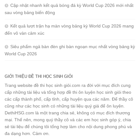
Cập nhật nhanh kết quả bóng đá kỳ World Cup 2026 mới nhất
sau vòng bảng biến động
Kết quả lượt trận hạ màn vòng bảng kỳ World Cup 2026 mang
đến vô vàn cảm xúc
Siêu phẩm ngả bàn đèn ghi bàn ngoạn mục nhất vòng bảng kỳ
World Cup 2026
GIỚI THIỆU ĐỀ THI HỌC SINH GIỎI
Trang website đề thi học sinh giỏi.com ra đời với mục đích cung
cấp những tài liệu và tổng hợp đề thi ôn luyện học sinh giỏi theo
các cấp thành phố, cấp tỉnh, cấp huyện qua các năm. Để thầy cô
cũng như các học sinh có những tài liệu quý giá để ôn luyện.
DethiHSG.com là một trang chia sẻ, không có mục đích thương
mại. Thế nên, mong quý thầy cô và các em học sinh góp ý, chia
sẻ tài liệu để chúng tôi tổng hợp làm cho nội dung phong phú và
đa dạng hơn. Cảm ơn.