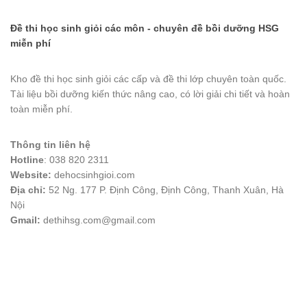
Đề thi học sinh giỏi các môn - chuyên đề bồi dưỡng HSG
miễn phí
Kho đề thi học sinh giỏi các cấp và đề thi lớp chuyên toàn quốc.
Tài liệu bồi dưỡng kiến thức nâng cao, có lời giải chi tiết và hoàn
toàn miễn phí.
Thông tin liên hệ
Hotline
: 038 820 2311
Website:
dehocsinhgioi.com
Địa chỉ:
52 Ng. 177 P. Định Công, Định Công, Thanh Xuân, Hà
Nội
Gmail:
dethihsg.com@gmail.com
vin88
 , 
game bài đổi thưởng
 , 
iwin68
 , 
Good88