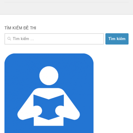
TÌM KIẾM ĐỀ THI
Tìm
kiếm
cho: