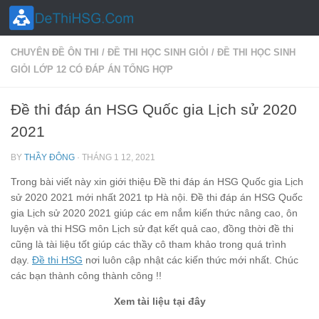
Skip to content
CHUYÊN ĐỀ ÔN THI
/
ĐỀ THI HỌC SINH GIỎI
/
ĐỀ THI HỌC SINH
GIỎI LỚP 12 CÓ ĐÁP ÁN TỔNG HỢP
Đề thi đáp án HSG Quốc gia Lịch sử 2020
2021
BY
THẦY ĐÔNG
·
THÁNG 1 12, 2021
Trong bài viết này xin giới thiệu Đề thi đáp án HSG Quốc gia Lịch
sử 2020 2021 mới nhất 2021 tp Hà nội. Đề thi đáp án HSG Quốc
gia Lịch sử 2020 2021 giúp các em nắm kiến thức nâng cao, ôn
luyện và thi HSG môn Lịch sử đạt kết quả cao, đồng thời đề thi
cũng là tài liệu tốt giúp các thầy cô tham khảo trong quá trình
dạy.
Đề thi HSG
nơi luôn cập nhật các kiến thức mới nhất. Chúc
các bạn thành công thành công !!
Xem tài liệu tại đây