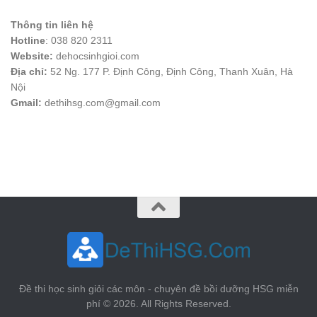
Thông tin liên hệ
Hotline
: 038 820 2311
Website:
dehocsinhgioi.com
Địa chỉ:
52 Ng. 177 P. Định Công, Định Công, Thanh Xuân, Hà
Nội
Gmail:
dethihsg.com@gmail.com
vin88
 , 
game bài đổi thưởng
 , 
iwin68
 , 
Good88
Đề thi học sinh giỏi các môn - chuyên đề bồi dưỡng HSG miễn
phí © 2026. All Rights Reserved.