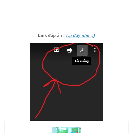
Link đáp án
:
Tại đâ
y nhé :))