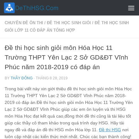
Skip to content
CHUYÊN ĐỀ ÔN THI
/
ĐỀ THI HỌC SINH GIỎI
/
ĐỀ THI HỌC SINH
GIỎI LỚP 11 CÓ ĐÁP ÁN TỔNG HỢP
Đề thi học sinh giỏi môn Hóa Học 11
Trường THPT Yên Lạc 2 Sở GD&ĐT Vĩnh
Phúc năm 2018-2019 có đáp án
BY
THẦY ĐÔNG
·
THÁNG 8 28, 2019
Trong bài viết này xin giới thiệu đề thi học sinh giỏi môn Hóa Học
11 Trường THPT Yên Lạc 2 Sở GD&ĐT Vĩnh Phúc năm 2018-
2019 có đáp án.Đề thi học sinh giỏi môn Hóa Học 11 Trường Yên
Lạc 2 Sở GD&ĐT Vĩnh Phúc giúp các em ôn luyện và thi HSG
môn Hóa Học đạt kết quả cao,đồng thời đề thi cũng là tài liệu tốt
giúp các thầy cô tham khảo trong quá trình dạy HSG. Hãy tải
ngay đề và đáp án đề thi HSG môn Hóa lớp 11.
Đề thi HSG
nơi
luôn cập nhật các kiến thức mới nhất. Chúc các bạn thành công!