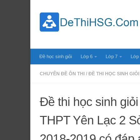
Skip to content
Đề học sinh giỏi
Lớp 6
Lớp 7
Lớp
CHUYÊN ĐỀ ÔN THI
/
ĐỀ THI HỌC SINH GIỎI
Đề thi học sinh gi
THPT Yên Lạc 2 S
2018-2019 có đáp 