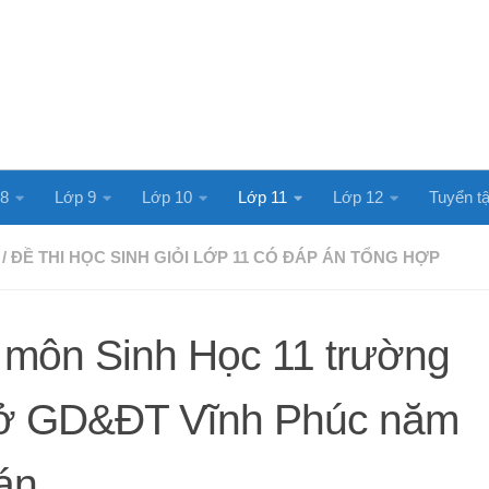
 8
Lớp 9
Lớp 10
Lớp 11
Lớp 12
Tuyển tậ
/
ĐỀ THI HỌC SINH GIỎI LỚP 11 CÓ ĐÁP ÁN TỔNG HỢP
ỏi môn Sinh Học 11 trường
ở GD&ĐT Vĩnh Phúc năm
án