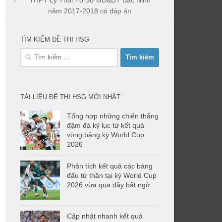
THPT Lý Thái Tổ Sở GD&ĐT Bắc Ninh
năm 2017-2018 có đáp án
TÌM KIẾM ĐỀ THI HSG
Tìm
kiếm
cho:
TÀI LIỆU ĐỀ THI HSG MỚI NHẤT
Tổng hợp những chiến thắng
đậm đà kỷ lục từ kết quả
vòng bảng kỳ World Cup
2026
Phân tích kết quả các bảng
đấu tử thần tại kỳ World Cup
2026 vừa qua đầy bất ngờ
Cập nhật nhanh kết quả