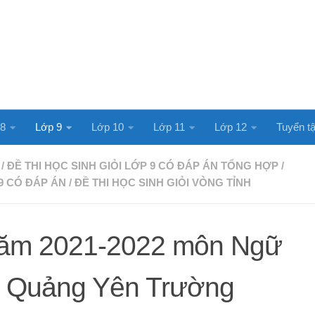
 8
Lớp 9
Lớp 10
Lớp 11
Lớp 12
Tuyển tậ
/
ĐỀ THI HỌC SINH GIỎI LỚP 9 CÓ ĐÁP ÁN TỔNG HỢP
/
9 CÓ ĐÁP ÁN
/
ĐỀ THI HỌC SINH GIỎI VÒNG TỈNH
 năm 2021-2022 môn Ngữ
 Quảng Yên Trường