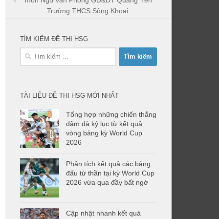
môn Ngữ văn Phòng GD&ĐT Quảng Yên
Trường THCS Sông Khoai.
TÌM KIẾM ĐỀ THI HSG
Tìm
kiếm
cho:
TÀI LIỆU ĐỀ THI HSG MỚI NHẤT
Tổng hợp những chiến thắng
đậm đà kỷ lục từ kết quả
vòng bảng kỳ World Cup
2026
Phân tích kết quả các bảng
đấu tử thần tại kỳ World Cup
2026 vừa qua đầy bất ngờ
Cập nhật nhanh kết quả