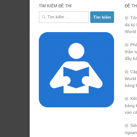
TÌM KIẾM ĐỀ THI
ĐỀ TH
Tìm
Tổn
kiếm
đà kỷ 
cho:
World
Phâ
thần 
đầy b
Cập
World
bảng 
Kết
bảng 
vàn c
Siê
ngoạn