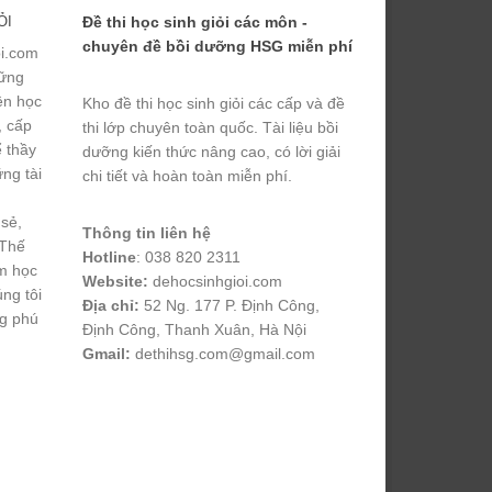
ỎI
Đề thi học sinh giỏi các môn -
chuyên đề bồi dưỡng HSG miễn phí
ỏi.com
hững
yện học
Kho đề thi học sinh giỏi các cấp và đề
, cấp
thi lớp chuyên toàn quốc. Tài liệu bồi
ể thầy
dưỡng kiến thức nâng cao, có lời giải
ng tài
chi tiết và hoàn toàn miễn phí.
 sẻ,
Thông tin liên hệ
 Thế
Hotline
: 038 820 2311
m học
Website:
dehocsinhgioi.com
úng tôi
Địa chỉ:
52 Ng. 177 P. Định Công,
ng phú
Định Công, Thanh Xuân, Hà Nội
Gmail:
dethihsg.com@gmail.com
vin88
 , 
game bài đổi thưởng
 , 
iwin68
 , 
Good88