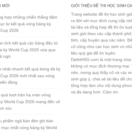
I MỚI
GIỚI THIỆU ĐỀ THI HỌC SINH GI
Trang website đề thi học sinh gi
g hợp những chiến thắng đậm
ra đời với mục đích cung cấp n
lục từ kết quả vòng bảng kỳ
tài liệu và tổng hợp đề thi ôn lu
 Cup 2026
sinh giỏi theo các cấp thành phố
tỉnh, cấp huyện qua các năm. Đ
n tích kết quả các bảng đấu tử
cô cũng như các học sinh có nhữ
tại kỳ World Cup 2026 vừa qua
liệu quý giá để ôn luyện.
ất ngờ
DethiHSG.com là một trang chia
không có mục đích thương mại.
 nhật nhanh kết quả bóng đá kỳ
nên, mong quý thầy cô và các e
 Cup 2026 mới nhất sau vòng
sinh góp ý, chia sẻ tài liệu để ch
biến động
tổng hợp làm cho nội dung pho
và đa dạng hơn. Cảm ơn.
 quả lượt trận hạ màn vòng
kỳ World Cup 2026 mang đến vô
ảm xúc
u phẩm ngả bàn đèn ghi bàn
 mục nhất vòng bảng kỳ World