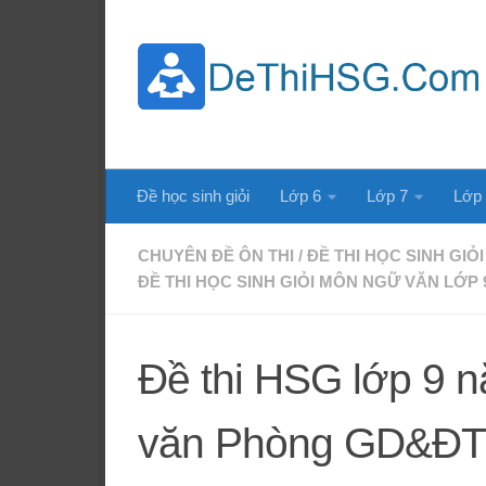
Skip to content
Đề học sinh giỏi
Lớp 6
Lớp 7
Lớp
CHUYÊN ĐỀ ÔN THI
/
ĐỀ THI HỌC SINH GIỎI
ĐỀ THI HỌC SINH GIỎI MÔN NGỮ VĂN LỚP 
Đề thi HSG lớp 9
văn Phòng GD&ĐT