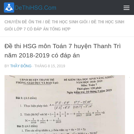
Skip to content
CHUYÊN ĐỀ ÔN THI
/
ĐỀ THI HỌC SINH GIỎI
/
ĐỀ THI HỌC SINH
GIỎI LỚP 7 CÓ ĐÁP ÁN TỔNG HỢP
Đề thi HSG môn Toán 7 huyện Thanh Trì
năm 2018-2019 có đáp án
BY
THẦY ĐÔNG
·
THÁNG 8 15, 2019