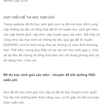
World Cup 2026
GIỚI THIỆU ĐỀ THI HỌC SINH GIỎI
Trang website đề thi học sinh giỏi.com ra đời với mục đích cung
cấp những tài liệu và tổng hợp đề thi ôn luyện học sinh giỏi theo
các cấp thành phố, cấp tỉnh, cấp huyện qua các năm. Để thầy cô
cũng như các học sinh có những tài liệu quý giá để ôn luyện.
DethiHSG.com là một trang chia sẻ, không có mục đích thương
mại. Thế nên, mong quý thầy cô và các em học sinh góp ý, chia
sẻ tài liệu để chúng tôi tổng hợp làm cho nội dung phong phú và
đa dạng hơn. Cảm ơn.
Đề thi học sinh giỏi các môn - chuyên đề bồi dưỡng HSG
miễn phí
Kho đề thi học sinh giỏi các cấp và đề thi lớp chuyên toàn quốc.
Tài liệu bồi dưỡng kiến thức nâng cao, có lời giải chi tiết và hoàn
toàn miễn phí.