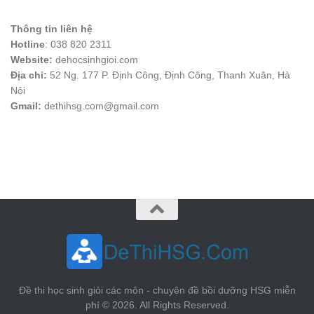
Thông tin liên hệ
Hotline
: 038 820 2311
Website:
dehocsinhgioi.com
Địa chỉ:
52 Ng. 177 P. Định Công, Định Công, Thanh Xuân, Hà
Nội
Gmail:
dethihsg.com@gmail.com
vin88
 , 
game bài đổi thưởng
 , 
iwin68
 , 
Good88
Đề thi học sinh giỏi các môn - chuyên đề bồi dưỡng HSG miễn
phí © 2026. All Rights Reserved.