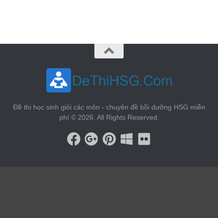
vin88
 , 
game bài đổi thưởng
 , 
iwin68
 , 
Good88
Đề thi học sinh giỏi các môn - chuyên đề bồi dưỡng HSG miễn
phí © 2026. All Rights Reserved.