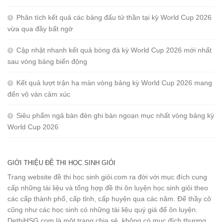
Phân tích kết quả các bảng đấu tử thần tại kỳ World Cup 2026
vừa qua đầy bất ngờ
Cập nhật nhanh kết quả bóng đá kỳ World Cup 2026 mới nhất
sau vòng bảng biến động
Kết quả lượt trận hạ màn vòng bảng kỳ World Cup 2026 mang
đến vô vàn cảm xúc
Siêu phẩm ngả bàn đèn ghi bàn ngoạn mục nhất vòng bảng kỳ
World Cup 2026
GIỚI THIỆU ĐỀ THI HỌC SINH GIỎI
Trang website đề thi học sinh giỏi.com ra đời với mục đích cung
cấp những tài liệu và tổng hợp đề thi ôn luyện học sinh giỏi theo
các cấp thành phố, cấp tỉnh, cấp huyện qua các năm. Để thầy cô
cũng như các học sinh có những tài liệu quý giá để ôn luyện.
DethiHSG.com là một trang chia sẻ, không có mục đích thương