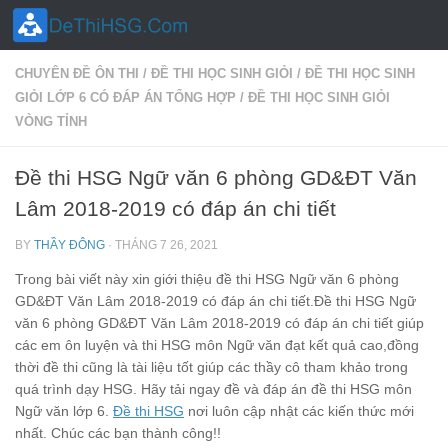
Skip to content
CHUYÊN ĐỀ ÔN THI
/
ĐỀ THI HỌC SINH GIỎI
/
ĐỀ THI HỌC SINH
GIỎI LỚP 6 CÓ ĐÁP ÁN TỔNG HỢP
/
ĐỀ THI HỌC SINH GIỎI
VÒNG TỈNH
Đề thi HSG Ngữ văn 6 phòng GD&ĐT Văn
Lâm 2018-2019 có đáp án chi tiết
BY
THẦY ĐÔNG
·
THÁNG 7 26, 2021
Trong bài viết này xin giới thiệu đề thi HSG Ngữ văn 6 phòng
GD&ĐT Văn Lâm 2018-2019 có đáp án chi tiết.Đề thi HSG Ngữ
văn 6 phòng GD&ĐT Văn Lâm 2018-2019 có đáp án chi tiết giúp
các em ôn luyện và thi HSG môn Ngữ văn đạt kết quả cao,đồng
thời đề thi cũng là tài liệu tốt giúp các thầy cô tham khảo trong
quá trình dạy HSG. Hãy tải ngay đề và đáp án đề thi HSG môn
Ngữ văn lớp 6.
Đề thi HSG
nơi luôn cập nhật các kiến thức mới
nhất. Chúc các bạn thành công!!