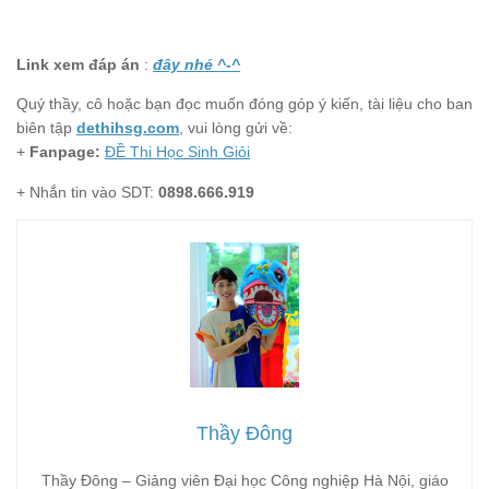
Link xem đáp án
:
đây nhé ^-^
Quý thầy, cô hoặc bạn đọc muốn đóng góp ý kiến, tài liệu cho ban
biên tập
dethihsg.com
, vui lòng gửi về:
+
Fanpage:
ĐỀ Thi Học Sinh Giỏi
+ Nhắn tin vào SDT:
0898.666.919
Thầy Đông
Thầy Đông – Giảng viên Đại học Công nghiệp Hà Nội, giáo