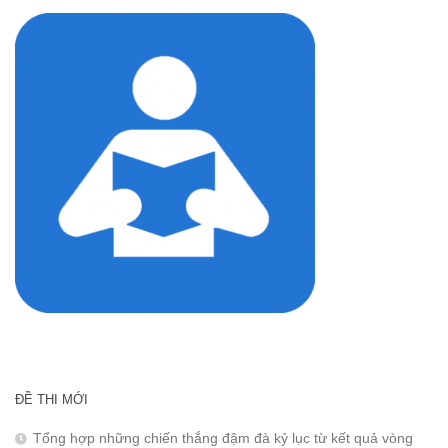
ĐỀ THI MỚI
Tổng hợp những chiến thắng đậm đà kỷ lục từ kết quả vòng