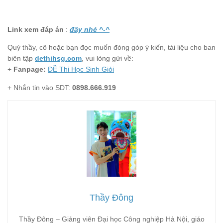
Link xem đáp án
:
đây nhé ^-^
Quý thầy, cô hoặc bạn đọc muốn đóng góp ý kiến, tài liệu cho ban
biên tập
dethihsg.com
, vui lòng gửi về:
+
Fanpage:
ĐỀ Thi Học Sinh Giỏi
+ Nhắn tin vào SDT:
0898.666.919
Thầy Đông
Thầy Đông – Giảng viên Đại học Công nghiệp Hà Nội, giáo