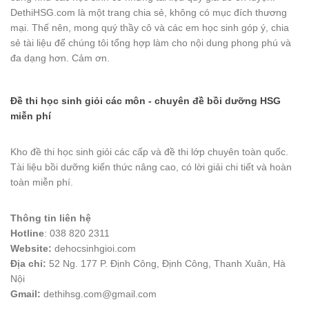
DethiHSG.com là một trang chia sẻ, không có mục đích thương
mại. Thế nên, mong quý thầy cô và các em học sinh góp ý, chia
sẻ tài liệu để chúng tôi tổng hợp làm cho nội dung phong phú và
đa dạng hơn. Cảm ơn.
Đề thi học sinh giỏi các môn - chuyên đề bồi dưỡng HSG
miễn phí
Kho đề thi học sinh giỏi các cấp và đề thi lớp chuyên toàn quốc.
Tài liệu bồi dưỡng kiến thức nâng cao, có lời giải chi tiết và hoàn
toàn miễn phí.
Thông tin liên hệ
Hotline
: 038 820 2311
Website:
dehocsinhgioi.com
Địa chỉ:
52 Ng. 177 P. Định Công, Định Công, Thanh Xuân, Hà
Nội
Gmail:
dethihsg.com@gmail.com