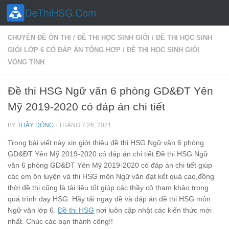
Skip to content
CHUYÊN ĐỀ ÔN THI
/
ĐỀ THI HỌC SINH GIỎI
/
ĐỀ THI HỌC SINH
GIỎI LỚP 6 CÓ ĐÁP ÁN TỔNG HỢP
/
ĐỀ THI HỌC SINH GIỎI
VÒNG TỈNH
Đề thi HSG Ngữ văn 6 phòng GD&ĐT Yên
Mỹ 2019-2020 có đáp án chi tiết
BY
THẦY ĐÔNG
·
THÁNG 7 26, 2021
Trong bài viết này xin giới thiệu đề thi HSG Ngữ văn 6 phòng
GD&ĐT Yên Mỹ 2019-2020 có đáp án chi tiết.Đề thi HSG Ngữ
văn 6 phòng GD&ĐT Yên Mỹ 2019-2020 có đáp án chi tiết giúp
các em ôn luyện và thi HSG môn Ngữ văn đạt kết quả cao,đồng
thời đề thi cũng là tài liệu tốt giúp các thầy cô tham khảo trong
quá trình dạy HSG. Hãy tải ngay đề và đáp án đề thi HSG môn
Ngữ văn lớp 6.
Đề thi HSG
nơi luôn cập nhật các kiến thức mới
nhất. Chúc các bạn thành công!!