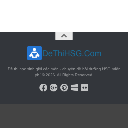
vin88
 , 
game bài đổi thưởng
 , 
iwin68
 , 
Good88
Đề thi học sinh giỏi các môn - chuyên đề bồi dưỡng HSG miễn
phí © 2026. All Rights Reserved.