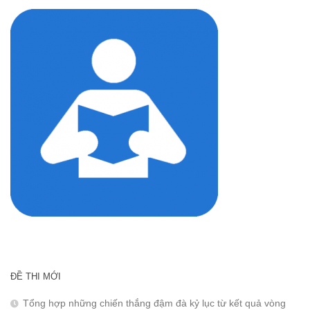
ĐỀ THI MỚI
Tổng hợp những chiến thắng đậm đà kỷ lục từ kết quả vòng