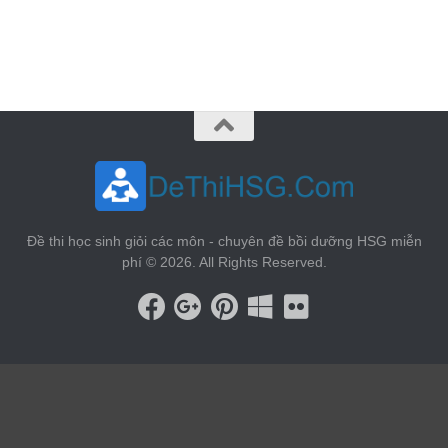
vin88
 , 
game bài đổi thưởng
 , 
iwin68
 , 
Good88
Đề thi học sinh giỏi các môn - chuyên đề bồi dưỡng HSG miễn
phí © 2026. All Rights Reserved.