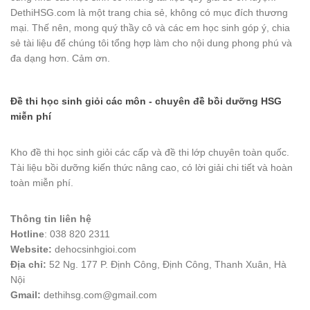
DethiHSG.com là một trang chia sẻ, không có mục đích thương
mại. Thế nên, mong quý thầy cô và các em học sinh góp ý, chia
sẻ tài liệu để chúng tôi tổng hợp làm cho nội dung phong phú và
đa dạng hơn. Cảm ơn.
Đề thi học sinh giỏi các môn - chuyên đề bồi dưỡng HSG
miễn phí
Kho đề thi học sinh giỏi các cấp và đề thi lớp chuyên toàn quốc.
Tài liệu bồi dưỡng kiến thức nâng cao, có lời giải chi tiết và hoàn
toàn miễn phí.
Thông tin liên hệ
Hotline
: 038 820 2311
Website:
dehocsinhgioi.com
Địa chỉ:
52 Ng. 177 P. Định Công, Định Công, Thanh Xuân, Hà
Nội
Gmail:
dethihsg.com@gmail.com