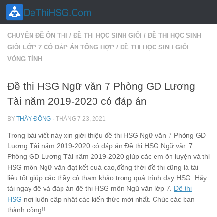
Skip to content
CHUYÊN ĐỀ ÔN THI
/
ĐỀ THI HỌC SINH GIỎI
/
ĐỀ THI HỌC SINH
GIỎI LỚP 7 CÓ ĐÁP ÁN TỔNG HỢP
/
ĐỀ THI HỌC SINH GIỎI
VÒNG TỈNH
Đề thi HSG Ngữ văn 7 Phòng GD Lương
Tài năm 2019-2020 có đáp án
BY
THẦY ĐÔNG
·
THÁNG 7 23, 2021
Trong bài viết này xin giới thiệu đề thi HSG Ngữ văn 7 Phòng GD
Lương Tài năm 2019-2020 có đáp án.Đề thi HSG Ngữ văn 7
Phòng GD Lương Tài năm 2019-2020 giúp các em ôn luyện và thi
HSG môn Ngữ văn đạt kết quả cao,đồng thời đề thi cũng là tài
liệu tốt giúp các thầy cô tham khảo trong quá trình dạy HSG. Hãy
tải ngay đề và đáp án đề thi HSG môn Ngữ văn lớp 7.
Đề thi
HSG
nơi luôn cập nhật các kiến thức mới nhất. Chúc các bạn
thành công!!