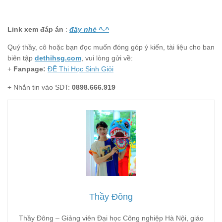
Link xem đáp án
:
đây nhé ^-^
Quý thầy, cô hoặc bạn đọc muốn đóng góp ý kiến, tài liệu cho ban
biên tập
dethihsg.com
, vui lòng gửi về:
+
Fanpage:
ĐỀ Thi Học Sinh Giỏi
+ Nhắn tin vào SDT:
0898.666.919
Thầy Đông
Thầy Đông – Giảng viên Đại học Công nghiệp Hà Nội, giáo