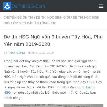
Skip to content
CHUYÊN ĐỀ ÔN THI
/
ĐỀ THI HỌC SINH GIỎI
/
ĐỀ THI HỌC SINH
GIỎI LỚP 9 CÓ ĐÁP ÁN TỔNG HỢP
Đề thi HSG Ngữ văn 9 huyện Tây Hòa, Phú
Yên năm 2019-2020
BY
THẦY ĐÔNG
·
THÁNG 12 23, 2019
Trong bài viết này xin giới thiệu đề thi học sinh giỏi Ngữ văn 9
huyện Tây Hòa, Phú Yên năm 2019-2020. Đề thi học sinh giỏi
Ngữ văn 9 huyện Tây Hòa, Phú Yên giúp các em ôn luyện và thi
HSG môn Ngữ Văn đạt kết quả cao,đồng thời đề thi cũng là tài
liệu tốt giúp các thầy cô tham khảo trong quá trình dạy HSG. Hãy
tải ngay đề và đáp án đề thi HSG môn Ngữ Văn lớp 9.
Đề thi
HSG
nơi luôn cập nhật các kiến thức mới nhất. Chúc các bạn
thành công!!