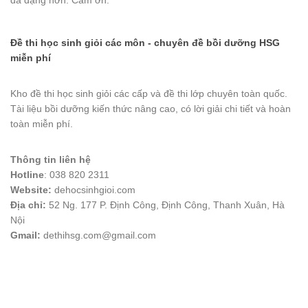
đa dạng hơn. Cảm ơn.
Đề thi học sinh giỏi các môn - chuyên đề bồi dưỡng HSG
miễn phí
Kho đề thi học sinh giỏi các cấp và đề thi lớp chuyên toàn quốc.
Tài liệu bồi dưỡng kiến thức nâng cao, có lời giải chi tiết và hoàn
toàn miễn phí.
Thông tin liên hệ
Hotline
: 038 820 2311
Website:
dehocsinhgioi.com
Địa chỉ:
52 Ng. 177 P. Định Công, Định Công, Thanh Xuân, Hà
Nội
Gmail:
dethihsg.com@gmail.com
vin88
 , 
game bài đổi thưởng
 , 
iwin68
 , 
Good88