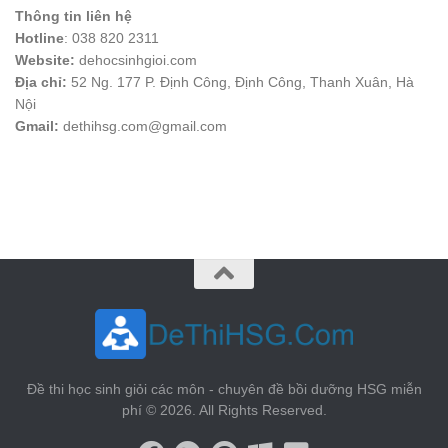
Thông tin liên hệ
Hotline
: 038 820 2311
Website:
dehocsinhgioi.com
Địa chỉ:
52 Ng. 177 P. Định Công, Định Công, Thanh Xuân, Hà
Nội
Gmail:
dethihsg.com@gmail.com
vin88
 , 
game bài đổi thưởng
 , 
iwin68
 , 
Good88
Đề thi học sinh giỏi các môn - chuyên đề bồi dưỡng HSG miễn
phí © 2026. All Rights Reserved.