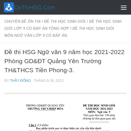
Skip to content
CHUYÊN ĐỀ ÔN THI
/
ĐỀ THI HỌC SINH GIỎI
/
ĐỀ THI HỌC SINH
GIỎI LỚP 9 CÓ ĐÁP ÁN TỔNG HỢP
/
ĐỀ THI HỌC SINH GIỎI
MÔN NGỮ VĂN LỚP 9 CÓ ĐÁP ÁN
Đề thi HSG Ngữ văn 9 năm học 2021-2022
Phòng GD&ĐT Quảng Yên Trường
TH&THCS Tiền Phong-3.
BY
THẦY ĐÔNG
·
THÁNG 9 26, 2022