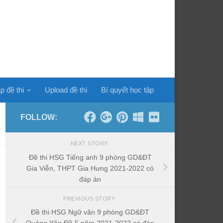
p đề thi
Upload đề thi
Bí quyết học tập
FOLLOW:
NEXT STORY
Đề thi HSG Tiếng anh 9 phòng GD&ĐT
Gia Viễn, THPT Gia Hưng 2021-2022 có
đáp án
PREVIOUS STORY
Đề thi HSG Ngữ văn 9 phòng GD&ĐT