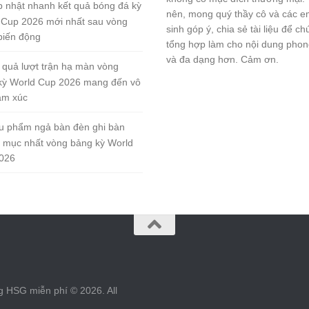
 nhật nhanh kết quả bóng đá kỳ
nên, mong quý thầy cô và các e
 Cup 2026 mới nhất sau vòng
sinh góp ý, chia sẻ tài liệu để ch
biến động
tổng hợp làm cho nội dung pho
và đa dạng hơn. Cảm ơn.
 quả lượt trận hạ màn vòng
kỳ World Cup 2026 mang đến vô
ảm xúc
u phẩm ngả bàn đèn ghi bàn
 mục nhất vòng bảng kỳ World
026
g HSG miễn phí © 2026. All