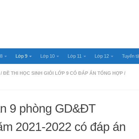
 8
Lớp 9
Lớp 10
Lớp 11
Lớp 12
Tuyển tậ
/
ĐỀ THI HỌC SINH GIỎI LỚP 9 CÓ ĐÁP ÁN TỔNG HỢP
/
ăn 9 phòng GD&ĐT
ăm 2021-2022 có đáp án