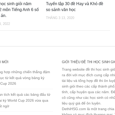
học sinh giỏi năm
Tuyển tập 30 đề Hay và Khó đề
2 môn Tiếng Anh 6 số
so sánh văn học
 án.
THÁNG 3 13, 2020
, 2022
I MỚI
GIỚI THIỆU ĐỀ THI HỌC SINH GI
Trang website đề thi học sinh gi
g hợp những chiến thắng đậm
ra đời với mục đích cung cấp n
lục từ kết quả vòng bảng kỳ
tài liệu và tổng hợp đề thi ôn lu
 Cup 2026
sinh giỏi theo các cấp thành phố
tỉnh, cấp huyện qua các năm. Đ
n tích kết quả các bảng đấu tử
cô cũng như các học sinh có nhữ
tại kỳ World Cup 2026 vừa qua
liệu quý giá để ôn luyện.
ất ngờ
DethiHSG.com là một trang chia
không có mục đích thương mại.