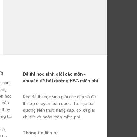
ỎI
Đề thi học sinh giỏi các môn -
chuyên đề bồi dưỡng HSG miễn phí
ỏi.com
hững
yện học
Kho đề thi học sinh giỏi các cấp và đề
, cấp
thi lớp chuyên toàn quốc. Tài liệu bồi
ể thầy
dưỡng kiến thức nâng cao, có lời giải
ng tài
chi tiết và hoàn toàn miễn phí.
 sẻ,
Thông tin liên hệ
 Thế