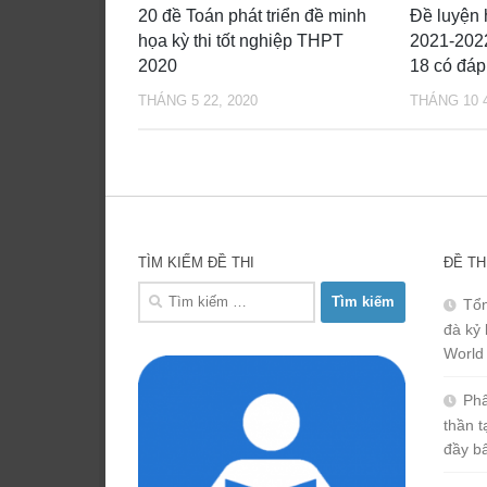
20 đề Toán phát triển đề minh
Đề luyện 
họa kỳ thi tốt nghiệp THPT
2021-202
2020
18 có đáp
THÁNG 5 22, 2020
THÁNG 10 4
TÌM KIẾM ĐỀ THI
ĐỀ TH
Tìm
Tổn
kiếm
đà kỷ 
cho:
World
Phâ
thần 
đầy b