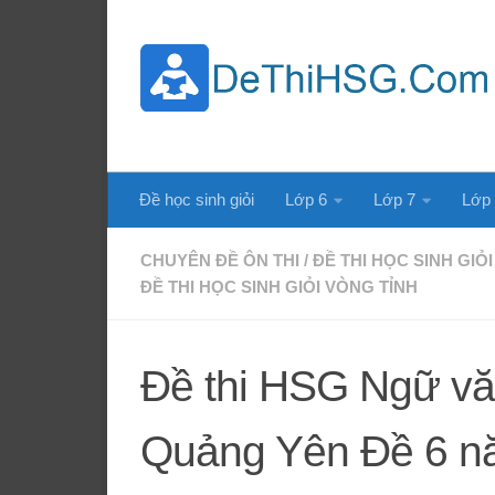
Skip to content
Đề học sinh giỏi
Lớp 6
Lớp 7
Lớp
CHUYÊN ĐỀ ÔN THI
/
ĐỀ THI HỌC SINH GIỎI
ĐỀ THI HỌC SINH GIỎI VÒNG TỈNH
Đề thi HSG Ngữ v
Quảng Yên Đề 6 n