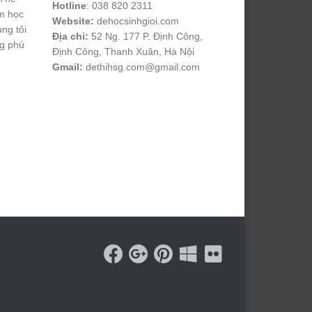
Hotline
: 038 820 2311
m học
Website:
dehocsinhgioi.com
úng tôi
Địa chỉ:
52 Ng. 177 P. Định Công,
ng phú
Định Công, Thanh Xuân, Hà Nội
Gmail:
dethihsg.com@gmail.com
vin88
 , 
game bài đổi thưởng
 , 
iwin68
 , 
Good88