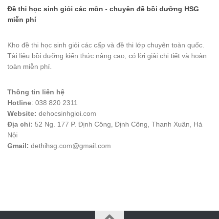
Đề thi học sinh giỏi các môn - chuyên đề bồi dưỡng HSG
miễn phí
Kho đề thi học sinh giỏi các cấp và đề thi lớp chuyên toàn quốc.
Tài liệu bồi dưỡng kiến thức nâng cao, có lời giải chi tiết và hoàn
toàn miễn phí.
Thông tin liên hệ
Hotline
: 038 820 2311
Website:
dehocsinhgioi.com
Địa chỉ:
52 Ng. 177 P. Định Công, Định Công, Thanh Xuân, Hà
Nội
Gmail:
dethihsg.com@gmail.com
vin88
 , 
game bài đổi thưởng
 , 
iwin68
 , 
Good88