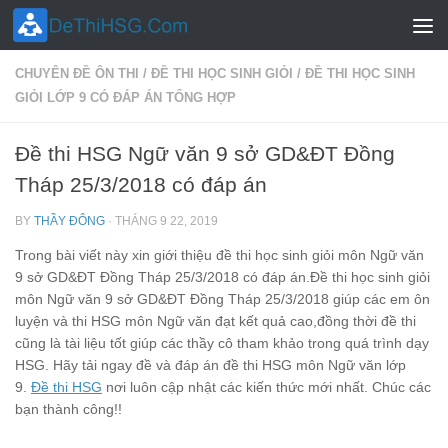
Skip to content
CHUYÊN ĐỀ ÔN THI
/
ĐỀ THI HỌC SINH GIỎI
/
ĐỀ THI HỌC SINH
GIỎI LỚP 9 CÓ ĐÁP ÁN TỔNG HỢP
Đề thi HSG Ngữ văn 9 sở GD&ĐT Đồng
Tháp 25/3/2018 có đáp án
BY
THẦY ĐÔNG
·
THÁNG 9 22, 2019
Trong bài viết này xin giới thiệu đề thi học sinh giỏi môn Ngữ văn
9 sở GD&ĐT Đồng Tháp 25/3/2018 có đáp án.Đề thi học sinh giỏi
môn Ngữ văn 9 sở GD&ĐT Đồng Tháp 25/3/2018 giúp các em ôn
luyện và thi HSG môn Ngữ văn đạt kết quả cao,đồng thời đề thi
cũng là tài liệu tốt giúp các thầy cô tham khảo trong quá trình dạy
HSG. Hãy tải ngay đề và đáp án đề thi HSG môn Ngữ văn lớp
9.
Đề thi HSG
nơi luôn cập nhật các kiến thức mới nhất. Chúc các
bạn thành công!!