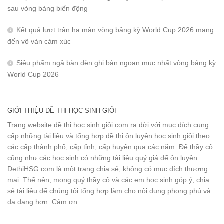
sau vòng bảng biến động
Kết quả lượt trận hạ màn vòng bảng kỳ World Cup 2026 mang
đến vô vàn cảm xúc
Siêu phẩm ngả bàn đèn ghi bàn ngoạn mục nhất vòng bảng kỳ
World Cup 2026
GIỚI THIỆU ĐỀ THI HỌC SINH GIỎI
Trang website đề thi học sinh giỏi.com ra đời với mục đích cung
cấp những tài liệu và tổng hợp đề thi ôn luyện học sinh giỏi theo
các cấp thành phố, cấp tỉnh, cấp huyện qua các năm. Để thầy cô
cũng như các học sinh có những tài liệu quý giá để ôn luyện.
DethiHSG.com là một trang chia sẻ, không có mục đích thương
mại. Thế nên, mong quý thầy cô và các em học sinh góp ý, chia
sẻ tài liệu để chúng tôi tổng hợp làm cho nội dung phong phú và
đa dạng hơn. Cảm ơn.