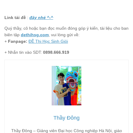
Link tải đề
:
đây nhé ^-^
Quý thầy, cô hoặc bạn đọc muốn đóng góp ý kiến, tài liệu cho ban
biên tập
dethihsg.com
, vui lòng gửi về:
+
Fanpage:
ĐỀ Thi Học Sinh Giỏi
+ Nhắn tin vào SDT:
0898.666.919
Thầy Đông
Thầy Đông – Giảng viên Đại học Công nghiệp Hà Nội, giáo