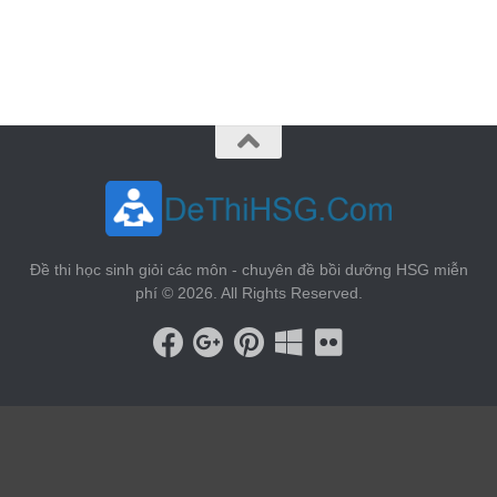
vin88
 , 
game bài đổi thưởng
 , 
iwin68
 , 
Good88
Đề thi học sinh giỏi các môn - chuyên đề bồi dưỡng HSG miễn
phí © 2026. All Rights Reserved.