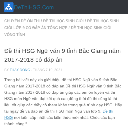
Skip to content
CHUYÊN ĐỀ ÔN THI
/
ĐỀ THI HỌC SINH GIỎI
/
ĐỀ THI HỌC SINH
GIỎI LỚP 9 CÓ ĐÁP ÁN TỔNG HỢP
/
ĐỀ THI HỌC SINH GIỎI
VÒNG TỈNH
Đề thi HSG Ngữ văn 9 tỉnh Bắc Giang năm
2017-2018 có đáp án
BY
THẦY ĐÔNG
·
THÁNG 7 19, 2021
Trong bài viết này xin giới thiệu đề thi HSG Ngữ văn 9 tỉnh Bắc
Giang năm 2017-2018 có đáp án.Đề thi HSG Ngữ văn 9 tỉnh Bắc
Giang năm 2017-2018 có đáp án giúp các em ôn luyện và thi
HSG môn Ngữ văn đạt kết quả cao,đồng thời đề thi cũng là tài
liệu tốt giúp các thầy cô tham khảo trong quá trình dạy HSG. Hãy
tải ngay đề và đáp án đề thi HSG môn Ngữ văn lớp 9.
Đề thi
HSG
nơi luôn cập nhật các kiến thức mới nhất. Chúc các bạn
thành công!!