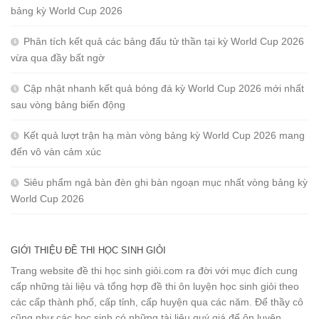
bảng kỳ World Cup 2026
Phân tích kết quả các bảng đấu tử thần tại kỳ World Cup 2026
vừa qua đầy bất ngờ
Cập nhật nhanh kết quả bóng đá kỳ World Cup 2026 mới nhất
sau vòng bảng biến động
Kết quả lượt trận hạ màn vòng bảng kỳ World Cup 2026 mang
đến vô vàn cảm xúc
Siêu phẩm ngả bàn đèn ghi bàn ngoạn mục nhất vòng bảng kỳ
World Cup 2026
GIỚI THIỆU ĐỀ THI HỌC SINH GIỎI
Trang website đề thi học sinh giỏi.com ra đời với mục đích cung
cấp những tài liệu và tổng hợp đề thi ôn luyện học sinh giỏi theo
các cấp thành phố, cấp tỉnh, cấp huyện qua các năm. Để thầy cô
cũng như các học sinh có những tài liệu quý giá để ôn luyện.