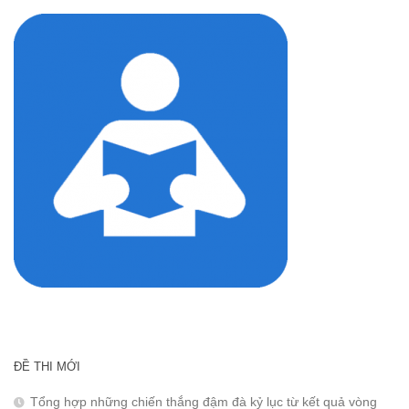
cho:
ĐỀ THI MỚI
Tổng hợp những chiến thắng đậm đà kỷ lục từ kết quả vòng