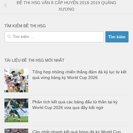
ĐỀ THI HSG VĂN 8 CẤP HUYỆN 2018-2019 QUẢNG
XƯƠNG
TÌM KIẾM ĐỀ THI HSG
Tìm
kiếm
cho:
TÀI LIỆU ĐỀ THI HSG MỚI NHẤT
Tổng hợp những chiến thắng đậm đà kỷ lục từ kết
quả vòng bảng kỳ World Cup 2026
Phân tích kết quả các bảng đấu tử thần tại kỳ
World Cup 2026 vừa qua đầy bất ngờ
Cập nhật nhanh kết quả bóng đá kỳ World Cup