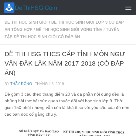
Skip to content
ĐỀ THI HỌC SINH GIỎI
/
ĐỀ THI HỌC SINH GIỎI LỚP 9 CÓ ĐÁP
ÁN TỔNG HỢP
/
ĐỀ THI HỌC SINH GIỎI VÒNG TỈNH
/
TUYỂN
TẬP ĐỀ THI HỌC SINH GIỎI CÓ ĐÁP ÁN
ĐỀ THI HSG THCS CẤP TỈNH MÔN NGỮ
VĂN ĐẮK LẮK NĂM 2017-2018 (CÓ ĐÁP
ÁN)
BY
THẦY ĐÔNG
·
THÁNG 4 3, 2019
Đề gồm 3 câu theo thang điểm 20 và đa phần nội dung đều là
những bài thơ hết sức quen thuộc đối với học sinh lớp 9. Thời
gian 150 phút nhưng vẫn còn là khá ít so với yêu cầu của đề nên
các bạn đọc cố gắng chú ý.