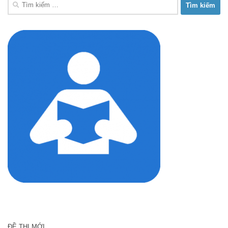
Tìm
kiếm
cho:
ĐỀ THI MỚI