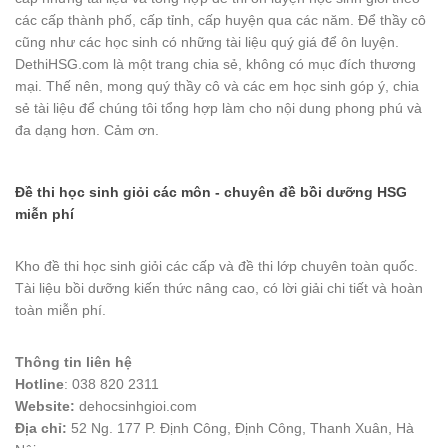
các cấp thành phố, cấp tỉnh, cấp huyện qua các năm. Để thầy cô
cũng như các học sinh có những tài liệu quý giá để ôn luyện.
DethiHSG.com là một trang chia sẻ, không có mục đích thương
mại. Thế nên, mong quý thầy cô và các em học sinh góp ý, chia
sẻ tài liệu để chúng tôi tổng hợp làm cho nội dung phong phú và
đa dạng hơn. Cảm ơn.
Đề thi học sinh giỏi các môn - chuyên đề bồi dưỡng HSG
miễn phí
Kho đề thi học sinh giỏi các cấp và đề thi lớp chuyên toàn quốc.
Tài liệu bồi dưỡng kiến thức nâng cao, có lời giải chi tiết và hoàn
toàn miễn phí.
Thông tin liên hệ
Hotline
: 038 820 2311
Website:
dehocsinhgioi.com
Địa chỉ:
52 Ng. 177 P. Định Công, Định Công, Thanh Xuân, Hà