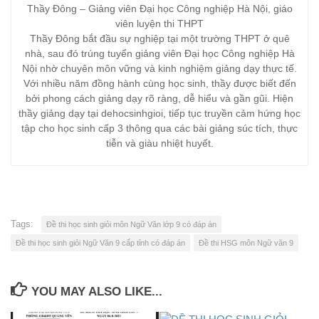
Thầy Đông – Giảng viên Đại học Công nghiệp Hà Nội, giáo
viên luyện thi THPT
Thầy Đông bắt đầu sự nghiệp tại một trường THPT ở quê
nhà, sau đó trúng tuyển giảng viên Đại học Công nghiệp Hà
Nội nhờ chuyên môn vững và kinh nghiệm giảng dạy thực tế.
Với nhiều năm đồng hành cùng học sinh, thầy được biết đến
bởi phong cách giảng dạy rõ ràng, dễ hiểu và gần gũi. Hiện
thầy giảng dạy tại dehocsinhgioi, tiếp tục truyền cảm hứng học
tập cho học sinh cấp 3 thông qua các bài giảng súc tích, thực
tiễn và giàu nhiệt huyết.
Tags:
Đề thi học sinh giỏi môn Ngữ Văn lớp 9 có đáp án
Đề thi học sinh giỏi Ngữ Văn 9 cấp tỉnh có đáp án
Đề thi HSG môn Ngữ văn 9
YOU MAY ALSO LIKE...