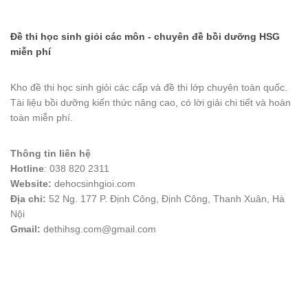
Đề thi học sinh giỏi các môn - chuyên đề bồi dưỡng HSG
miễn phí
Kho đề thi học sinh giỏi các cấp và đề thi lớp chuyên toàn quốc.
Tài liệu bồi dưỡng kiến thức nâng cao, có lời giải chi tiết và hoàn
toàn miễn phí.
Thông tin liên hệ
Hotline
: 038 820 2311
Website:
dehocsinhgioi.com
Địa chỉ:
52 Ng. 177 P. Định Công, Định Công, Thanh Xuân, Hà
Nội
Gmail:
dethihsg.com@gmail.com
vin88
 , 
game bài đổi thưởng
 , 
iwin68
 , 
Good88