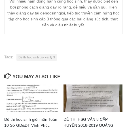
Với nhiều năm đồng hành cùng học sinh, thầy được biết đến
bởi phong cách giảng dạy rõ ràng, dễ hiểu và gần gũi. Hiện
thầy giảng dạy tại dehocsinhgioi, tiếp tục truyền cảm hứng học
tập cho học sinh cấp 3 thông qua các bài giảng súc tích, thực
tiễn và giàu nhiệt huyết.
Tags:
Đề thi học sinh giỏi vật lý 9
YOU MAY ALSO LIKE...
Đề thi học sinh giỏi môn Toán
ĐỀ THI HSG VĂN 8 CẤP
10 Sở GD&ĐT Vĩnh Phúc
HUYỆN 2018-2019 QUẢNG