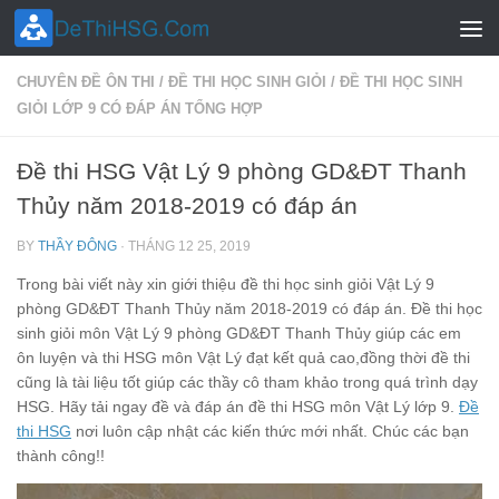
Skip to content
CHUYÊN ĐỀ ÔN THI
/
ĐỀ THI HỌC SINH GIỎI
/
ĐỀ THI HỌC SINH
GIỎI LỚP 9 CÓ ĐÁP ÁN TỔNG HỢP
Đề thi HSG Vật Lý 9 phòng GD&ĐT Thanh
Thủy năm 2018-2019 có đáp án
BY
THẦY ĐÔNG
·
THÁNG 12 25, 2019
Trong bài viết này xin giới thiệu đề thi học sinh giỏi Vật Lý 9
phòng GD&ĐT Thanh Thủy năm 2018-2019 có đáp án. Đề thi học
sinh giỏi môn Vật Lý 9 phòng GD&ĐT Thanh Thủy giúp các em
ôn luyện và thi HSG môn Vật Lý đạt kết quả cao,đồng thời đề thi
cũng là tài liệu tốt giúp các thầy cô tham khảo trong quá trình dạy
HSG. Hãy tải ngay đề và đáp án đề thi HSG môn Vật Lý lớp 9.
Đề
thi HSG
nơi luôn cập nhật các kiến thức mới nhất. Chúc các bạn
thành công!!