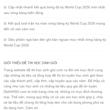
Cập nhật nhanh kết quả bóng đá kỳ World Cup 2026 mới nhất
sau vòng bảng biến động
Kết quả lượt trận hạ màn vòng bảng kỳ World Cup 2026 mang
đến vô vàn cảm xúc
Siêu phẩm ngả bàn đèn ghi bàn ngoạn mục nhất vòng bảng kỳ
World Cup 2026
GIỚI THIỆU ĐỀ THI HỌC SINH GIỎI
Trang website đề thi học sinh giỏi.com ra đời với mục đích cung
cấp những tài liệu và tổng hợp đề thi ôn luyện học sinh giỏi theo
các cấp thành phố, cấp tỉnh, cấp huyện qua các năm. Để thầy cô
cũng như các học sinh có những tài liệu quý giá để ôn luyện.
DethiHSG.com là một trang chia sẻ, không có mục đích thương
mại. Thế nên, mong quý thầy cô và các em học sinh góp ý, chia
sẻ tài liệu để chúng tôi tổng hợp làm cho nội dung phong phú và
đa dạng hơn. Cảm ơn.