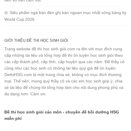
Siêu phẩm ngả bàn đèn ghi bàn ngoạn mục nhất vòng bảng kỳ
World Cup 2026
GIỚI THIỆU ĐỀ THI HỌC SINH GIỎI
Trang website đề thi học sinh giỏi.com ra đời với mục đích cung
cấp những tài liệu và tổng hợp đề thi ôn luyện học sinh giỏi theo
các cấp thành phố, cấp tỉnh, cấp huyện qua các năm. Để thầy cô
cũng như các học sinh có những tài liệu quý giá để ôn luyện.
DethiHSG.com là một trang chia sẻ, không có mục đích thương
mại. Thế nên, mong quý thầy cô và các em học sinh góp ý, chia
sẻ tài liệu để chúng tôi tổng hợp làm cho nội dung phong phú và
đa dạng hơn. Cảm ơn.
Đề thi học sinh giỏi các môn - chuyên đề bồi dưỡng HSG
miễn phí