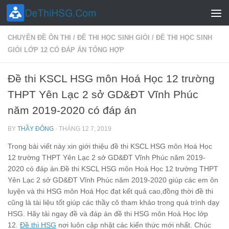
Skip to content
CHUYÊN ĐỀ ÔN THI
/
ĐỀ THI HỌC SINH GIỎI
/
ĐỀ THI HỌC SINH
GIỎI LỚP 12 CÓ ĐÁP ÁN TỔNG HỢP
Đề thi KSCL HSG môn Hoá Học 12 trường
THPT Yên Lạc 2 sở GD&ĐT Vĩnh Phúc
năm 2019-2020 có đáp án
BY
THẦY ĐÔNG
·
THÁNG 12 7, 2019
Trong bài viết này xin giới thiệu đề thi KSCL HSG môn Hoá Học
12 trường THPT Yên Lạc 2 sở GD&ĐT Vĩnh Phúc năm 2019-
2020 có đáp án.Đề thi KSCL HSG môn Hoá Học 12 trường THPT
Yên Lạc 2 sở GD&ĐT Vĩnh Phúc năm 2019-2020 giúp các em ôn
luyện và thi HSG môn Hoá Học đạt kết quả cao,đồng thời đề thi
cũng là tài liệu tốt giúp các thầy cô tham khảo trong quá trình dạy
HSG. Hãy tải ngay đề và đáp án đề thi HSG môn Hoá Học lớp
12.
Đề thi HSG
nơi luôn cập nhật các kiến thức mới nhất. Chúc