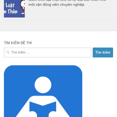
một vận động viên chuyên nghiệp
TÌM KIẾM ĐỀ THI
Tìm
kiếm
cho: