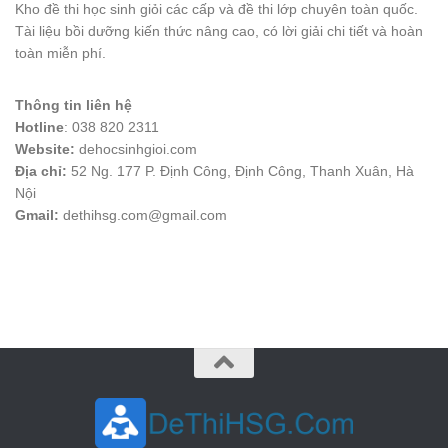
Kho đề thi học sinh giỏi các cấp và đề thi lớp chuyên toàn quốc.
Tài liệu bồi dưỡng kiến thức nâng cao, có lời giải chi tiết và hoàn
toàn miễn phí.
Thông tin liên hệ
Hotline
: 038 820 2311
Website:
dehocsinhgioi.com
Địa chỉ:
52 Ng. 177 P. Định Công, Định Công, Thanh Xuân, Hà
Nội
Gmail:
dethihsg.com@gmail.com
vin88
 , 
game bài đổi thưởng
 , 
iwin68
 , 
Good88