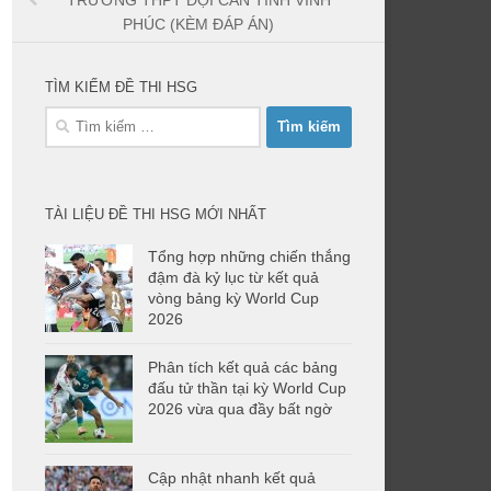
TRƯỜNG THPT ĐỘI CẤN TỈNH VĨNH
PHÚC (KÈM ĐÁP ÁN)
TÌM KIẾM ĐỀ THI HSG
Tìm
kiếm
cho:
TÀI LIỆU ĐỀ THI HSG MỚI NHẤT
Tổng hợp những chiến thắng
đậm đà kỷ lục từ kết quả
vòng bảng kỳ World Cup
2026
Phân tích kết quả các bảng
đấu tử thần tại kỳ World Cup
2026 vừa qua đầy bất ngờ
Cập nhật nhanh kết quả