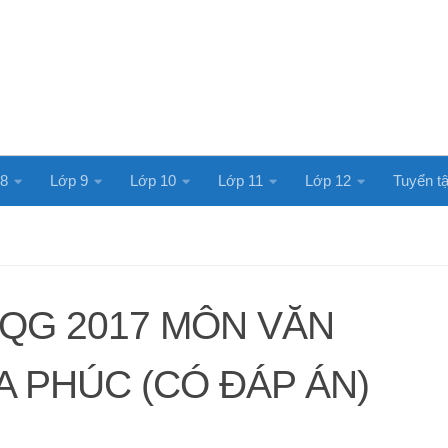
 8
Lớp 9
Lớp 10
Lớp 11
Lớp 12
Tuyển tậ
TQG 2017 MÔN VĂN
 PHÚC (CÓ ĐÁP ÁN)