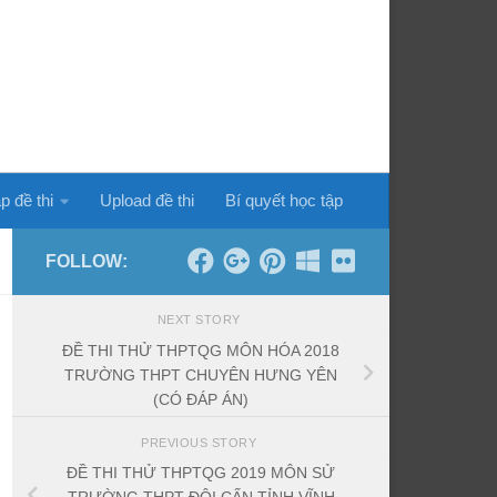
p đề thi
Upload đề thi
Bí quyết học tập
FOLLOW:
NEXT STORY
ĐỀ THI THỬ THPTQG MÔN HÓA 2018
TRƯỜNG THPT CHUYÊN HƯNG YÊN
(CÓ ĐÁP ÁN)
PREVIOUS STORY
ĐỀ THI THỬ THPTQG 2019 MÔN SỬ