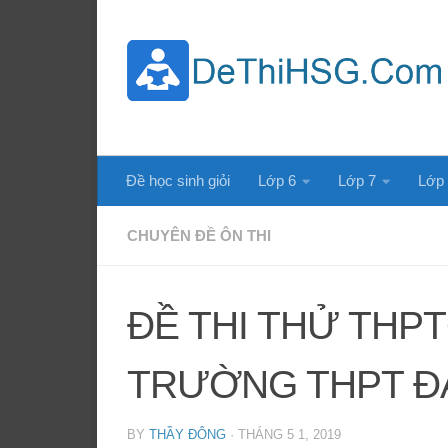
Skip to content
Đề học sinh giỏi
Lớp 6
Lớp 7
Lớp
CHUYÊN ĐỀ ÔN THI
ĐỀ THI THỬ THP
TRƯỜNG THPT ĐA
BY
THẦY ĐÔNG
·
THÁNG 5 1, 2019