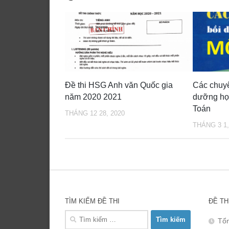
Đề thi HSG Anh văn Quốc gia
Các chuyê
năm 2020 2021
dưỡng họ
Toán
THÁNG 12 28, 2020
THÁNG 3 1,
TÌM KIẾM ĐỀ THI
ĐỀ TH
Tìm
Tổn
kiếm