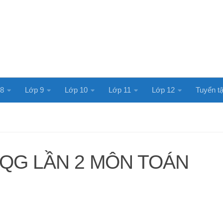
 8
Lớp 9
Lớp 10
Lớp 11
Lớp 12
Tuyển tậ
TQG LẦN 2 MÔN TOÁN