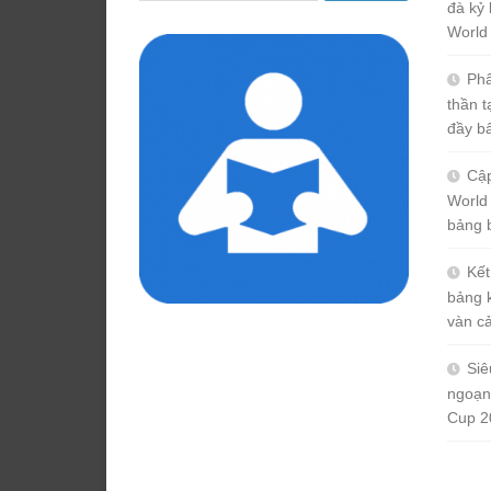
đà kỷ 
cho:
World
Phâ
thần 
đầy b
Cập
World
bảng 
Kết
bảng 
vàn c
Siê
ngoạn
Cup 2