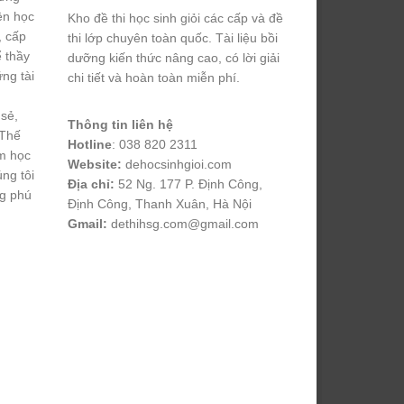
yện học
Kho đề thi học sinh giỏi các cấp và đề
, cấp
thi lớp chuyên toàn quốc. Tài liệu bồi
ể thầy
dưỡng kiến thức nâng cao, có lời giải
ng tài
chi tiết và hoàn toàn miễn phí.
 sẻ,
Thông tin liên hệ
 Thế
Hotline
: 038 820 2311
m học
Website:
dehocsinhgioi.com
úng tôi
Địa chỉ:
52 Ng. 177 P. Định Công,
ng phú
Định Công, Thanh Xuân, Hà Nội
Gmail:
dethihsg.com@gmail.com
vin88
 , 
game bài đổi thưởng
 , 
iwin68
 , 
Good88