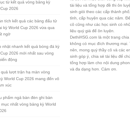
lục từ kết quả vòng bảng kỳ
tài liệu và tổng hợp đề thi ôn lu
 Cup 2026
sinh giỏi theo các cấp thành phố
tỉnh, cấp huyện qua các năm. Đ
n tích kết quả các bảng đấu tử
cô cũng như các học sinh có nhữ
tại kỳ World Cup 2026 vừa qua
liệu quý giá để ôn luyện.
ất ngờ
DethiHSG.com là một trang chia
không có mục đích thương mại.
 nhật nhanh kết quả bóng đá kỳ
nên, mong quý thầy cô và các e
 Cup 2026 mới nhất sau vòng
sinh góp ý, chia sẻ tài liệu để ch
biến động
tổng hợp làm cho nội dung pho
và đa dạng hơn. Cảm ơn.
 quả lượt trận hạ màn vòng
kỳ World Cup 2026 mang đến vô
ảm xúc
u phẩm ngả bàn đèn ghi bàn
 mục nhất vòng bảng kỳ World
026