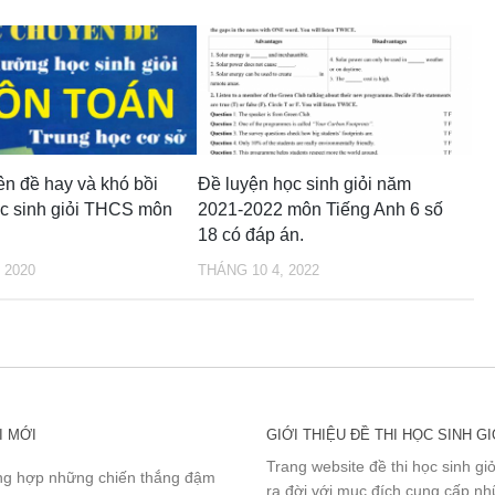
n đề hay và khó bồi
Đề luyện học sinh giỏi năm
c sinh giỏi THCS môn
2021-2022 môn Tiếng Anh 6 số
18 có đáp án.
 2020
THÁNG 10 4, 2022
I MỚI
GIỚI THIỆU ĐỀ THI HỌC SINH GI
Trang website đề thi học sinh gi
g hợp những chiến thắng đậm
ra đời với mục đích cung cấp n