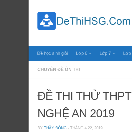
Skip to content
Đề học sinh giỏi
Lớp 6
Lớp 7
Lớp
CHUYÊN ĐỀ ÔN THI
ĐỀ THI THỬ THP
NGHỆ AN 2019
BY
THẦY ĐÔNG
·
THÁNG 4 22, 2019