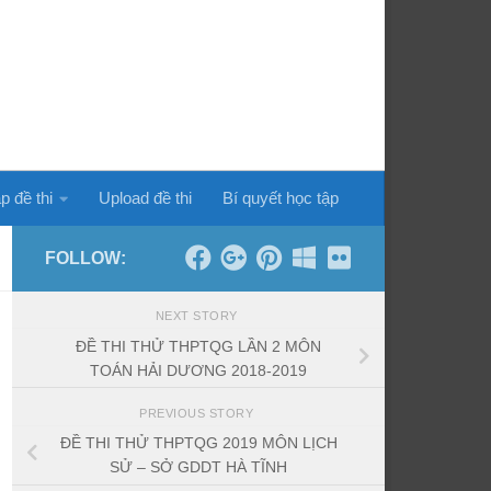
p đề thi
Upload đề thi
Bí quyết học tập
FOLLOW:
NEXT STORY
ĐỀ THI THỬ THPTQG LẦN 2 MÔN
TOÁN HẢI DƯƠNG 2018-2019
PREVIOUS STORY
ĐỀ THI THỬ THPTQG 2019 MÔN LỊCH
SỬ – SỞ GDDT HÀ TĨNH