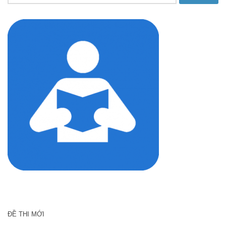
kiếm
cho:
ĐỀ THI MỚI