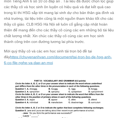
môn Tiếng Anh 6 số 10 có đáp án . Tài liệu đã được chọn lọc giúp
các thầy cô và học sinh ôn luyện có hiệu quả và đạt kết quả cao
trong kì thi HSG sắp tới mang lại vinh dự cho bản thân gia đình và
nhà trường, tài liệu trên cũng là một nguồn tham khảo tốt cho các
thầy cô giáo. CLB HSG Hà Nội sẽ luôn cố gắng cập nhật hoàn
thiện để mang đến cho các thầy cô cùng các em những bộ tài liệu
chất lượng nhất. Xin chúc các thầy cô cùng các em học sinh
thành công trên con đường tương lai phía trước.
Mời quý thầy cô và các em học sinh tải trọn bộ đề tại
đây
https://chuyenanhvan.com/document/tai-tron-bo-de-hsg-anh-
6-co-file-nghe-va-dap-an-moi