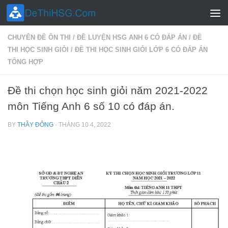
Skip to content
CHUYÊN ĐỀ ÔN THI
/
ĐỀ LUYỆN HSG ANH 6 CÓ ĐÁP ÁN
/
ĐỀ
THI HỌC SINH GIỎI
/
ĐỀ THI HỌC SINH GIỎI LỚP 6 CÓ ĐÁP ÁN
TỔNG HỢP
Đề thi chọn học sinh giỏi năm 2021-2022
môn Tiếng Anh 6 số 10 có đáp án.
BY
THẦY ĐÔNG
·
THÁNG 10 4, 2022