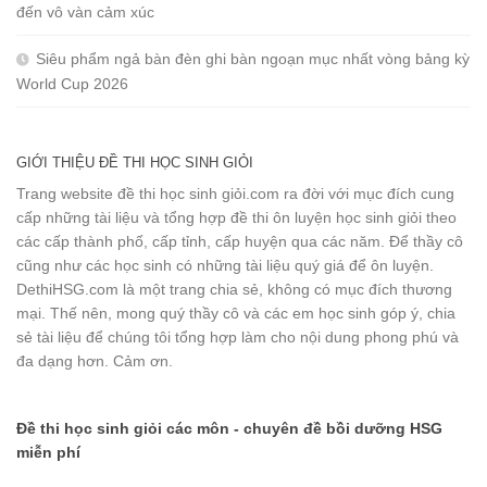
đến vô vàn cảm xúc
Siêu phẩm ngả bàn đèn ghi bàn ngoạn mục nhất vòng bảng kỳ
World Cup 2026
GIỚI THIỆU ĐỀ THI HỌC SINH GIỎI
Trang website đề thi học sinh giỏi.com ra đời với mục đích cung
cấp những tài liệu và tổng hợp đề thi ôn luyện học sinh giỏi theo
các cấp thành phố, cấp tỉnh, cấp huyện qua các năm. Để thầy cô
cũng như các học sinh có những tài liệu quý giá để ôn luyện.
DethiHSG.com là một trang chia sẻ, không có mục đích thương
mại. Thế nên, mong quý thầy cô và các em học sinh góp ý, chia
sẻ tài liệu để chúng tôi tổng hợp làm cho nội dung phong phú và
đa dạng hơn. Cảm ơn.
Đề thi học sinh giỏi các môn - chuyên đề bồi dưỡng HSG
miễn phí