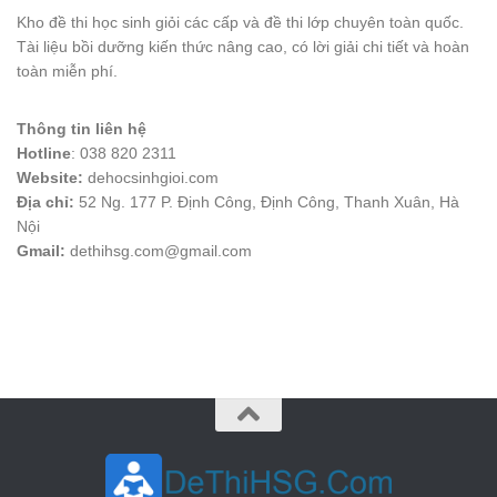
Kho đề thi học sinh giỏi các cấp và đề thi lớp chuyên toàn quốc.
Tài liệu bồi dưỡng kiến thức nâng cao, có lời giải chi tiết và hoàn
toàn miễn phí.
Thông tin liên hệ
Hotline
: 038 820 2311
Website:
dehocsinhgioi.com
Địa chỉ:
52 Ng. 177 P. Định Công, Định Công, Thanh Xuân, Hà
Nội
Gmail:
dethihsg.com@gmail.com
vin88
 , 
game bài đổi thưởng
 , 
iwin68
 , 
Good88